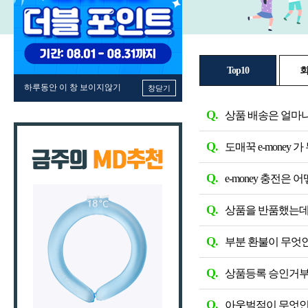
Top10
하루동안 이 창 보이지않기
창닫기
Q.
상품 배송은 얼마
Q.
도매꾹 e-money 
Q.
e-money 충전은 
Q.
상품을 반품했는데
Q.
부분 환불이 무엇
Q.
상품등록 승인거부
Q.
아웃벌점이 무엇인