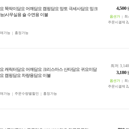
4,500
요 똑딱이담요 어깨담요 캠핑담요 망토 극세사담요 밍크
능)사무실용 숄 수면용 이불
옵션가
최
주문시결제
2
구매가능
흥정가능
최저 3,14
요 캐릭터담요 어깨담요 크리스마스 산타담요 귀요미담
3,180
요 캠핑담요 차량용담요 이불
옵션가
최
주문시결제
2
구매가능
주문수량별할인
흥정가능