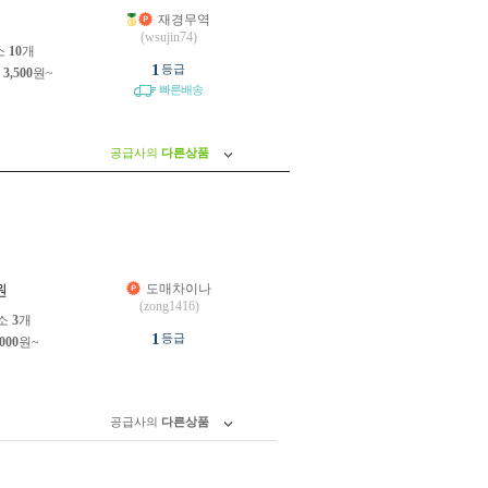
재경무역
원
(wsujin74)
소
10
개
1
등급
제
3,500
원~
빠른배송
공급사의
다른상품
도매차이나
원
(zong1416)
소
3
개
1
등급
,000
원~
공급사의
다른상품