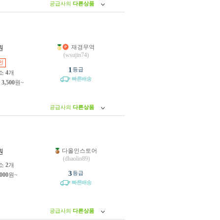
공급사의
다른상품
재경무역
원
(wsujin74)
인
1
등급
소
4
개
빠른배송
제
3,500
원~
공급사의
다른상품
다올인스토어
원
(dhaolin89)
소
2
개
3
등급
,000
원~
빠른배송
공급사의
다른상품