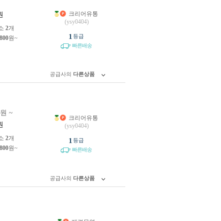
크리어유통
원
(ysy0404)
소
2
개
1
등급
,800
원~
빠른배송
공급사의
다른상품
0원 ~
크리어유통
원
(ysy0404)
소
2
개
1
등급
,800
원~
빠른배송
공급사의
다른상품