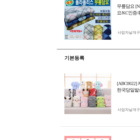
무릎담요 [N
요/KC인증
사업자 낱개
기본등록
[ABC00
한국당일발
사업자 낱개