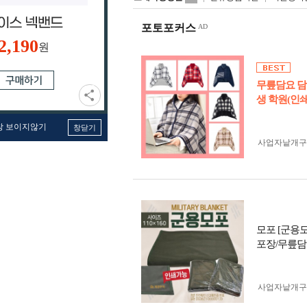
포토포커스
2,190
원
무릎담요 담
생 학원(인
창 보이지않기
창닫기
사업자 낱개
모포 [군용모
포장/무릎담
사업자 낱개