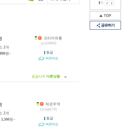
1
/
9
공유하기
크리어유통
원
(ysy0404)
소
2
개
1
등급
,800
원~
빠른배송
공급사의
다른상품
재경무역
원
(wsujin74)
소
2
개
1
등급
제
3,500
원~
빠른배송