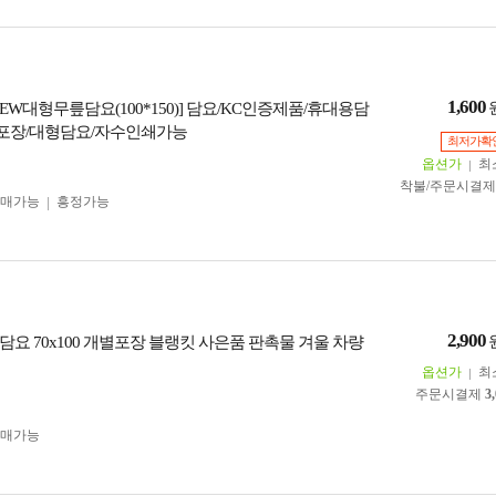
1,600
EW대형무릎담요(100*150)] 담요/KC인증제품/휴대용담
P포장/대형담요/자수인쇄가능
최저가확
옵션가
최
착불/주문시결
구매가능
흥정가능
2,900
담요 70x100 개별포장 블랭킷 사은품 판촉물 겨울 차량
옵션가
최
주문시결제
3
구매가능