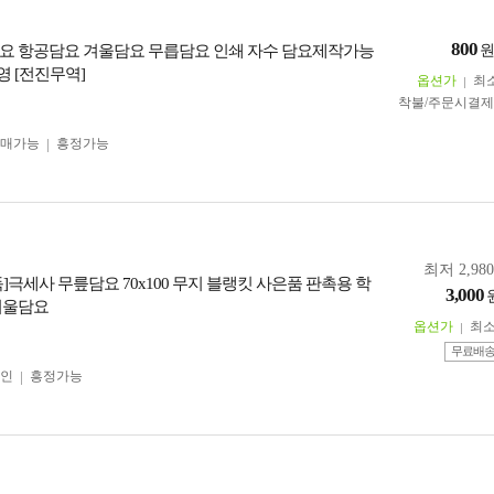
800
요 항공담요 겨울담요 무릅담요 인쇄 자수 담요제작가능
 [전진무역]
옵션가
최
착불/주문시결
구매가능
흥정가능
최저 2,98
]극세사 무릎담요 70x100 무지 블랭킷 사은품 판촉용 학
3,000
겨울담요
옵션가
최
무료배
인
흥정가능