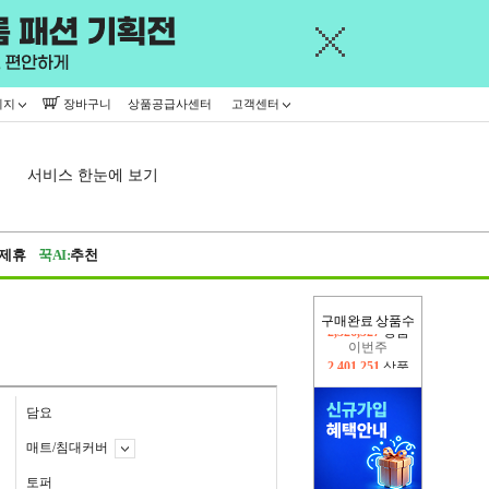
이지
장바구니
상품공급사센터
고객센터
서비스 한눈에 보기
제휴
꾹AI:
추천
구매완료 상품수
이번주
2,401,251
상품
지난주
2,326,527
상품
담요
매트/침대커버
토퍼