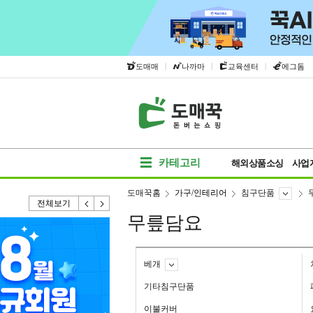
|
|
|
도매매
나까마
교육센터
에그돔
카테고리
해외상품소싱
사업
도매꾹홈
가구/인테리어
침구단품
전체보기
무릎담요
베개
기타침구단품
이불커버