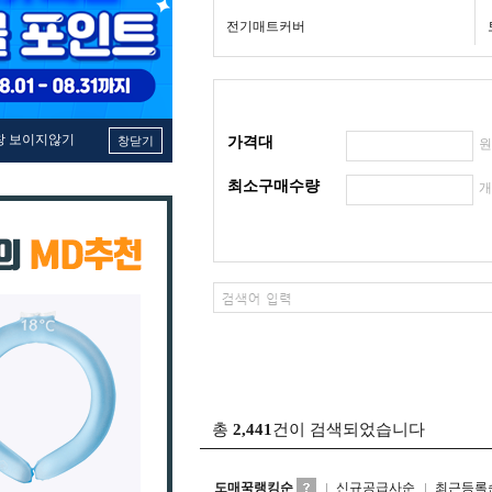
전기매트커버
창 보이지않기
창닫기
가격대
최소구매수량
총
2,441
건이 검색되었습니다
도매꾹랭킹순
신규공급사순
최근등록