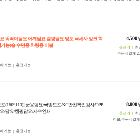
4,500
요 똑딱이담요 어깨담요 캠핑담요 망토 극세사 밍크 학
쇄가능)숄 수면용 차량용 이불
옵션가
최
주문시결제
2
구매가능
흥정가능
8,800
포(160*110)] 군용담요/국방모포/KC안전확인검사/OPP
요/담요/캠핑담요/자수인쇄
옵션가
최
착불/주문시결
구매가능
흥정가능