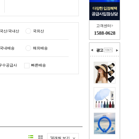
다양한 입점혜택
공급사입점상담
고객센터
국산/국내산
국외산
1588-0628
국내배송
해외배송
광고
우수공급사
빠른배송
50개씩 보기