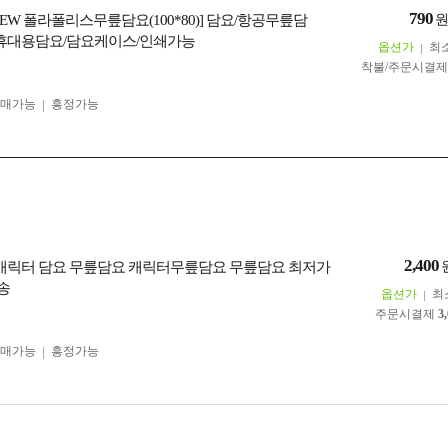
790
EW 폴라폴리스무릎담요(100*80)] 담요/항공무릎담
/휴대용담요/담요케이스/인쇄가능
옵션가
최
착불/주문시결
구매가능
흥정가능
2,400
22] 캐릭터 담요 무릎담요 캐릭터무릎담요 무릎담요 최저가
송
옵션가
최
주문시결제
3
구매가능
흥정가능