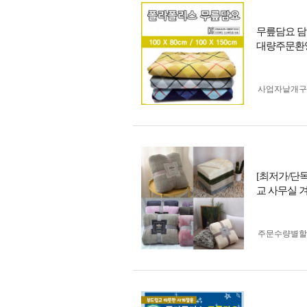
무릎담요 담
대량주문환영
사업자 낱개
[최저가/단독
교 사무실 
주문수량별할