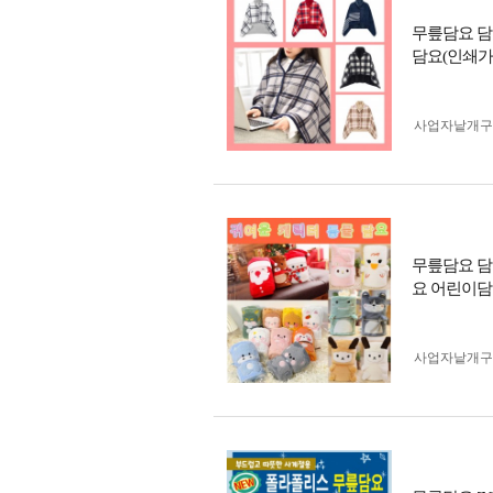
무릎담요 담
담요(인쇄가
사업자 낱개
무릎담요 담
요 어린이담
사업자 낱개