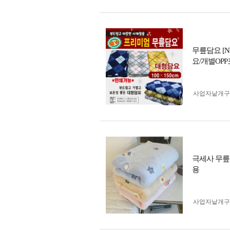
무릎담요 [N
요/개별OP
사업자 낱개
극세사 무릎
용
사업자 낱개