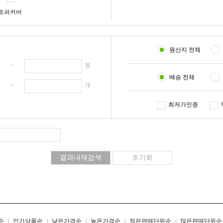
토퍼커버
원산지 전체
원 ~
원
배송 전체
개 ~
개
최저가인증
리스트형
갤러리형
순
인기상품순
낮은가격순
높은가격순
적은판매단위순
많은판매단위순