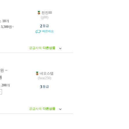
전진88
원
(jj88)
소
10
개
2
등급
제
3,500
원~
빠른배송
공급사의
다른상품
0원 ~
네오스탭
원
(bear250)
소
200
개
3
등급
송
공급사의
다른상품