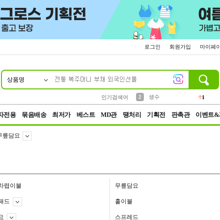
로그인
회원가입
마이페
상품명
10
1
4
5
6
7
8
9
벨트
파우치
등산
실리콘
양말
여성패션
장갑
led
4
3
1
2
4
1
2
생수
인기검색어
1
3
케이스
1
자전용
묶음배송
최저가
베스트
MD관
땡처리
기획전
판촉관
이벤트&
무릎담요
차렵이불
무릎담요
패드
홑이불
요
스프레드