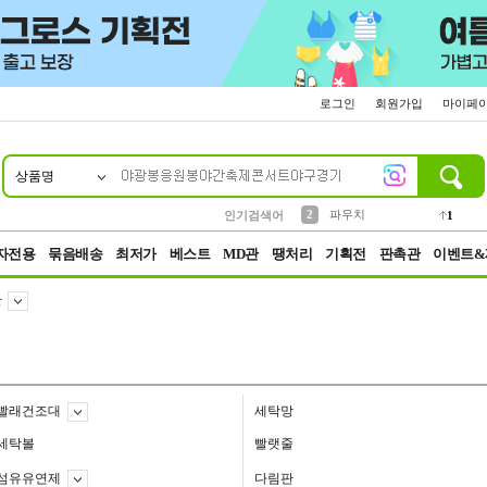
로그인
회원가입
마이페
상품명
10
1
4
5
6
7
8
9
키링
선풍기
말랑이
키캡
텀블러
가방
양말
양산
1
1
5
2
2
2
파우치
인기검색어
1
3
모자
2
자전용
묶음배송
최저가
베스트
MD관
땡처리
기획전
판촉관
이벤트&
판
빨래건조대
세탁망
세탁볼
빨랫줄
섬유유연제
다림판