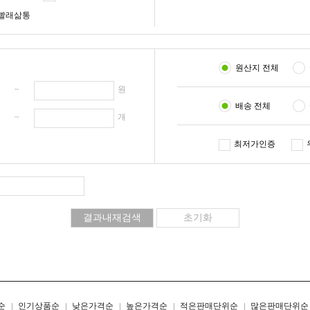
빨래삶통
원산지 전체
원 ~
원
배송 전체
개 ~
개
최저가인증
리스트형
갤러리형
순
인기상품순
낮은가격순
높은가격순
적은판매단위순
많은판매단위순