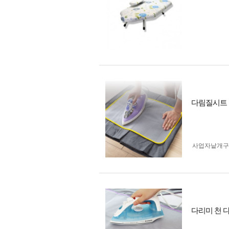
다림질시트 다
사업자 낱개
다리미 천 다