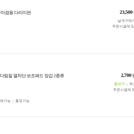
23,500
우마겸용 다리미판
낱개구매
주문시결제
5
2,700
다림질 열차단 보조패드 장갑 2종류
옵션가
최
주문시결제
3
구매가능
흥정가능