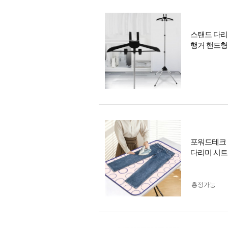
스탠드 다리
행거 핸드형
포워드테크 
다리미 시트
흥정가능