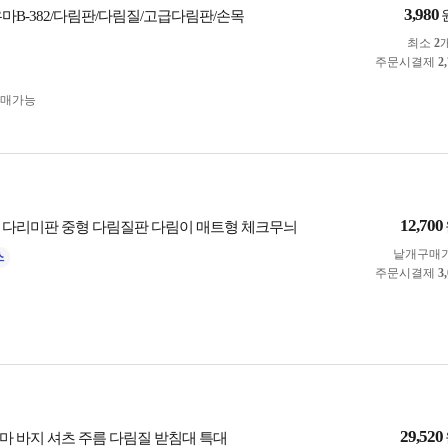
3,980
우마B-382/다림판/다림질/고급다림판/손목
최소
2
주문시결제
2
구매가능
12,700
 다리미판 중형 다림질판 다림이 매트형 체크무늬
낱개구매
주문시결제
3
29,520
마 바지 셔츠 주름 다림질 받침대 특대