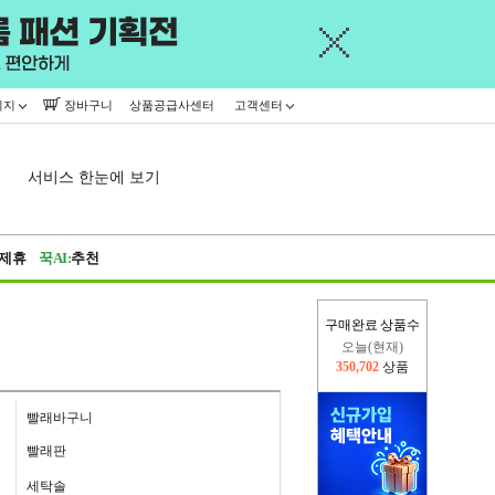
이지
장바구니
상품공급사센터
고객센터
서비스 한눈에 보기
제휴
꾹AI:
추천
구매완료 상품수
오늘(현재)
350,702
상품
어제
402,926
상품
빨래바구니
빨래판
세탁솔