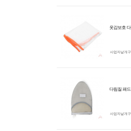
옷감보호 다
사업자 낱개
다림질 패드
사업자 낱개