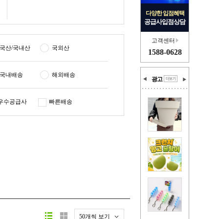
다양한 입점혜택
공급사입점상담
고객센터
국산/국내산
국외산
1588-0628
국내배송
해외배송
광고
우수공급사
빠른배송
50개씩 보기