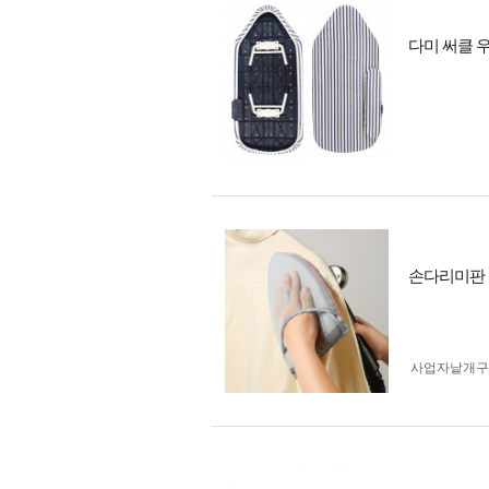
다미 써클 
손다리미판 
사업자 낱개