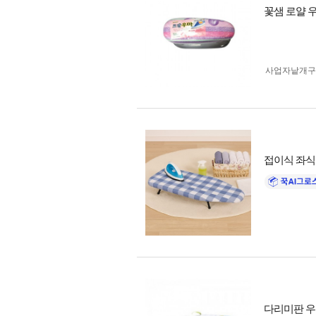
꽃샘 로얄 
사업자 낱개
접이식 좌식
다리미판 우