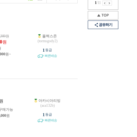
1
/
11
공유하기
,300
원
플렉스존
0
(tormsgody2)
원
개
1
등급
,000
원~
빠른배송
아카시아리빙
원
(aca132b)
구매가능
1
등급
,000
원
빠른배송