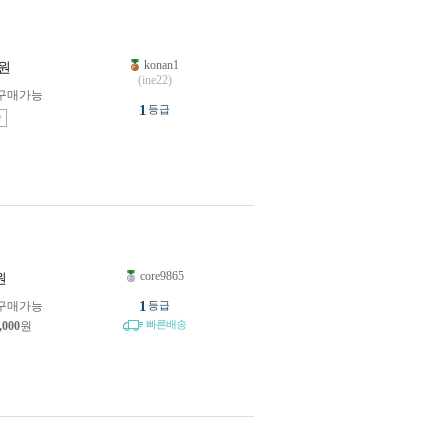
konan1
원
(ine22)
구매가능
1
등급
송
core9865
원
1
구매가능
등급
빠른배송
,000
원