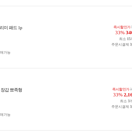
즉시할인가
리미 패드 1p
33%
34
최소
15
주문시결제
3
구매가능
즉시할인가
3
 장갑 뾰족형
33%
2,1
최소
3
주문시결제
3
구매가능