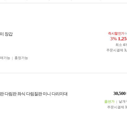
즉시할인가
1
미 장갑
3%
1,25
최소
4
주문시결제
3
구매가능
흥정가능
30,500
판 다림판 좌식 다림질판 미니 다리미대
옵션가
낱개
주문시결제
3