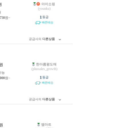
아이쇼핑
원
(younku)
개
1
등급
,750
원~
빠른배송
공급사의
다른상품
한아름왕도매
원
(plussales_growth)
가능
1
등급
,000
원~
빠른배송
공급사의
다른상품
엠마트
원