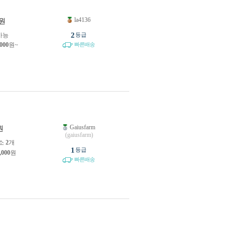
la4136
원
2
가능
등급
,000
원~
빠른배송
Gaiusfarm
원
(gaiusfarm)
소
2
개
1
등급
,000
원
빠른배송