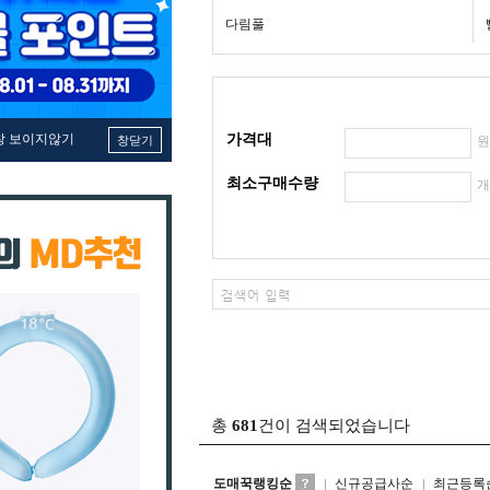
다림풀
창 보이지않기
가격대
창닫기
최소구매수량
총
681
건이 검색되었습니다
도매꾹랭킹순
신규공급사순
최근등록