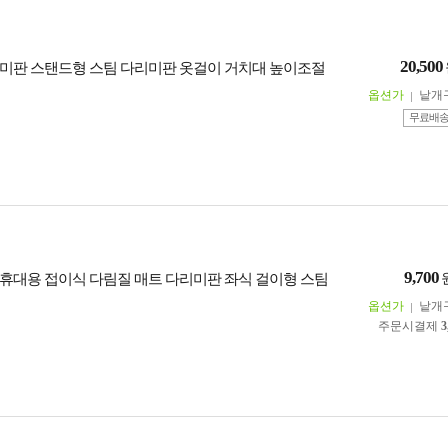
20,500
미판 스탠드형 스팀 다리미판 옷걸이 거치대 높이조절
옵션가
낱개
무료배
9,700
휴대용 접이식 다림질 매트 다리미판 좌식 걸이형 스팀
옵션가
낱개
주문시결제
3