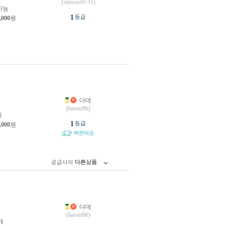
(sinwoo9731)
가능
1
등급
,000
원
다데
원
(haven96)
개
1
등급
,000
원
빠른배송
공급사의
다른상품
다데
원
(haven96)
개