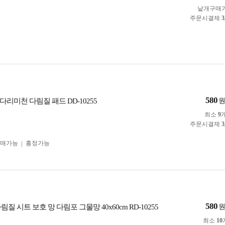
낱개구매
주문시결제
3
580
리미천 다림질 패드 DD-10255
최소
9
주문시결제
3
구매가능
흥정가능
580
림질 시트 보호 망 다림포 그물망 40x60cm RD-10255
최소
10