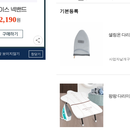
기본등록
2,190
원
셀링온 다리
창 보이지않기
창닫기
사업자 낱개
팡팡 다리미