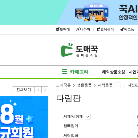
|
|
|
도매매
나까마
교육센터
에그돔
카테고리
해외상품소싱
사업
도매꾹홈
생활용품
세탁용품
다림
전체보기
다림판
세제/세정제
빨래집게
세탁잡화