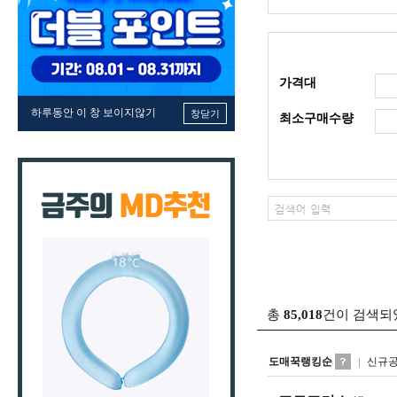
가격대
하루동안 이 창 보이지않기
창닫기
최소구매수량
총
85,018
건이 검색되
도매꾹랭킹순
신규