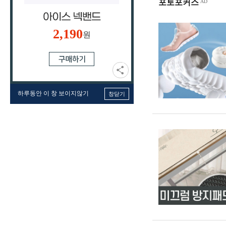
포토포커스
2,190
원
하루동안 이 창 보이지않기
창닫기