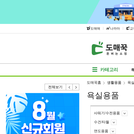
|
|
도매매
나까마
교
카테고리
도매꾹홈
생활용품
욕
전체보기
욕실용품
샤워기/수전용품
수건/타월
면도용품