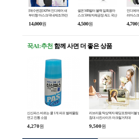
[매수변경] KF94 인디에어 새
셀온 MB필터 블랙 일회용마
인디에어
부리형 마스크/국내제조/3S안
스크 50매/자체공장 ALL 국산
러마스크 
감사용/중형 50매 / 화이트 블
원자재
러/대소형
14,000
4,500
4,700
원
원
랙
꾹AI:추천
함께 사면 더 좋은 상품
신신파스 바르는 쿨 1개 파프 벌레물림
리브리움 탁상액자 웨딩포토테이블 
연고 진통 소염
침대 사진사이즈 아크릴거치대
4,270
9,500
원
원