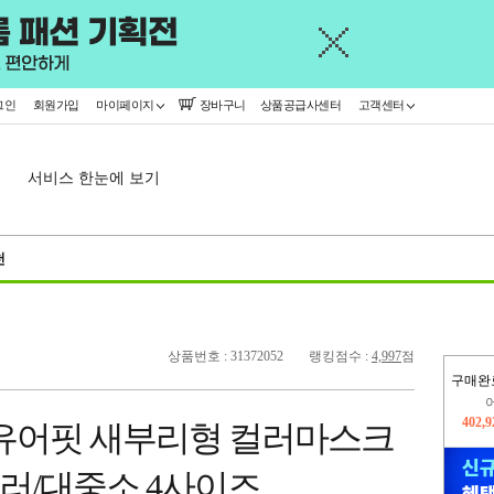
그인
회원가입
마이페이지
장바구니
상품공급사센터
고객센터
서비스 한눈에 보기
천
상품번호 : 31372052
랭킹점수 :
4,997
점
구매완
오늘
444,
어 유어핏 새부리형 컬러마스크
402,
7컬러/대중소 4사이즈