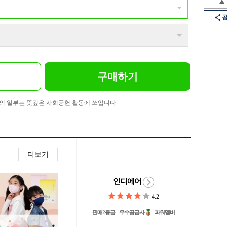
구매하기
의 일부는 뜻깊은 사회공헌 활동에 쓰입니다
더보기
인디에어
4.2
판매2등급
우수공급사
파워멤버