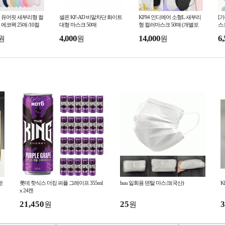
 유어핏 새부리형 컬
셀온 KF-AD 비말차단 화이트
KF94 인디에어 소형L 새부리
[
에코팩 25매 /10컬
대형 마스크 50매
형 컬러마스크 50매 (개별포
스
 6사이즈
장) 8살-11살
유
4,000
14,000
6,
원
원
원
25
받
롯데 핫식스 더킹 퍼플 그레이프 355ml
huu 일회용 덴탈 마스크(국산)
K
x 24캔
21,450
25
3
원
원