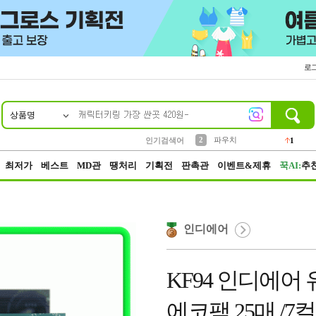
로
상품명
10
1
4
5
6
7
8
9
키링
선풍기
말랑이
키캡
텀블러
가방
양말
양산
1
1
5
2
2
2
파우치
인기검색어
1
3
모자
2
최저가
베스트
MD관
땡처리
기획전
판촉관
이벤트&제휴
꾹AI:
추
인디에어
KF94 인디에
에코팩 25매 /