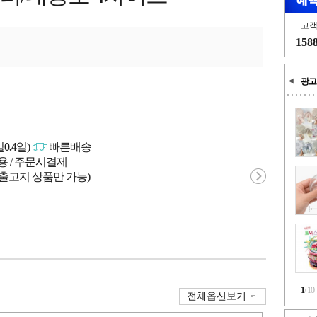
고
158
광고
일
0.4
일)
빠른배송
용 / 주문시결제
 출고지 상품만 가능)
1
/
10
전체옵션보기