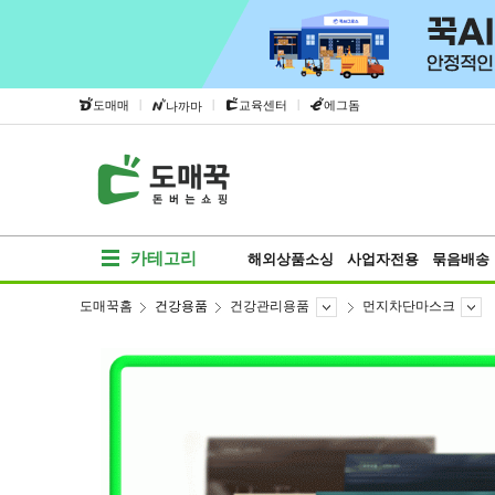
|
|
|
도매매
교육센터
에그돔
나까마
카테고리
해외상품소싱
사업자전용
묶음배송
도매꾹홈
건강용품
건강관리용품
먼지차단마스크
베스트