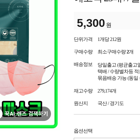
5,300
원
단위가격
1개당 212원
구매수량
최소구매수량
2
개
배송정보
당일출고
(평균출고
택배 / 수량별차등 적
묶음배송 가능 (동일
재고수량
279,174개
원산지
국산 / 경기도
옵션선택