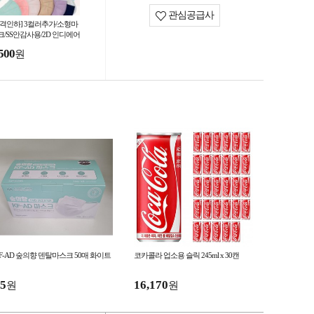
관심공급사
가격인하] 3컬러추가/소형마
크/SS안감사용/2D 인디에어
어핏 새부리형 컬러마스크
500
원
매 / 9컬러/소형L
F-AD 숲의향 덴탈마스크 50매 화이트
코카콜라 업소용 슬릭 245ml x 30캔
5
16,170
원
원