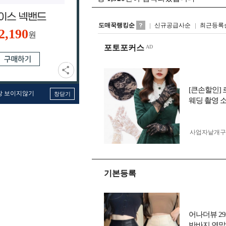
도매꾹랭킹순
신규공급사순
최근등록
2,190
원
포토포커스
[큰손할인]
창 보이지않기
창닫기
웨딩 촬영 
사업자 낱개
기본등록
어나더뷰 2
반바지 연말