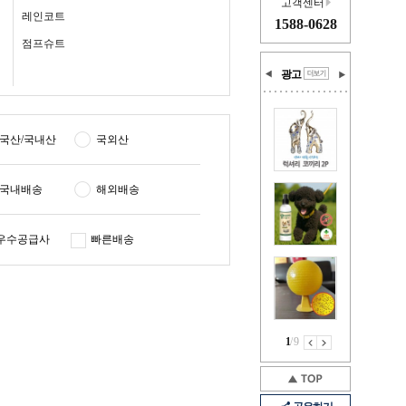
고객센터
레인코트
1588-0628
점프슈트
광고
국산/국내산
국외산
국내배송
해외배송
우수공급사
빠른배송
1
/
9