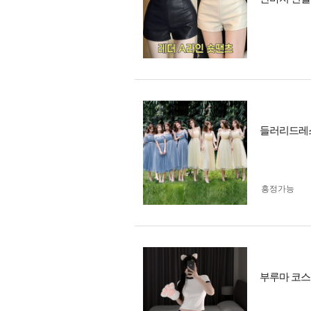
들러리드레
흥정가능
부루마 코스