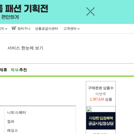
이지
장바구니
상품공급사센터
고객센터
서비스 한눈에 보기
제휴
꾹AI:
추천
구매완료 상품수
이번주
2,307,626
상품
지난주
2,326,527
상품
니트/스웨터
다양한 입점혜택
점퍼
공급사입점상담
레깅스