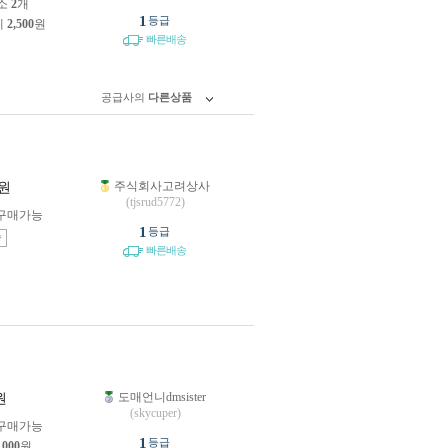
소
2
개
1
등급
제
2,500
원
빠른배송
공급사의
다른상품
주식회사고려상사
원
(tjsrud5772)
구매가능
1
등급
송
빠른배송
도매언니dmsister
원
(skycuper)
구매가능
1
등급
,000
원