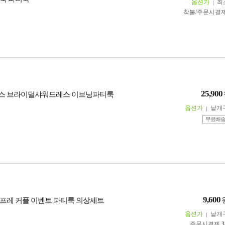
옵션가
최
착불/주문시결
25,900
스 브라이덜샤워드레스 이브닝파티룩
옵션가
낱개
무료배
9,600
프레 커플 이벤트 파티룩 의상세트
옵션가
낱개
주문시결제
3