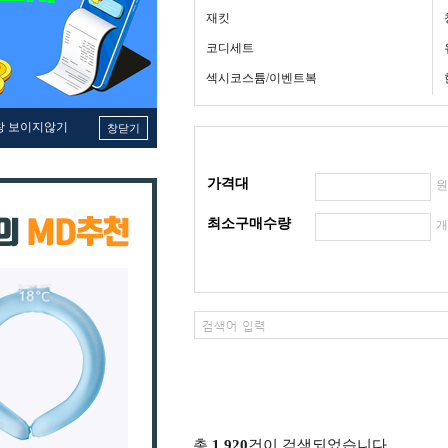
재킷
코디세트
섹시코스튬/이벤트복
창 보이지않기
창닫기
가격대
최소구매수량
총
1,920
건이 검색되었습니다