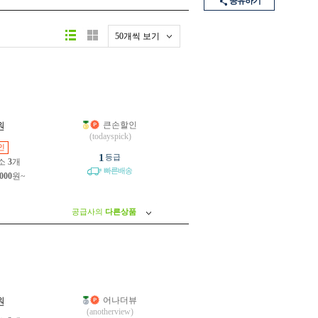
공유하기
50개씩 보기
큰손할인
원
(todayspick)
인
1
등급
소
3
개
빠른배송
,000
원~
공급사의
다른상품
어나더뷰
원
(anotherview)