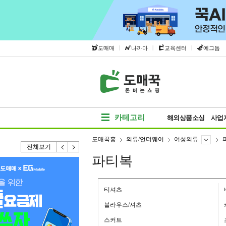
|
|
|
도매매
나까마
교육센터
에그돔
카테고리
해외상품소싱
사업
도매꾹홈
의류/언더웨어
여성의류
전체보기
파티복
티셔츠
블라우스/셔츠
스커트