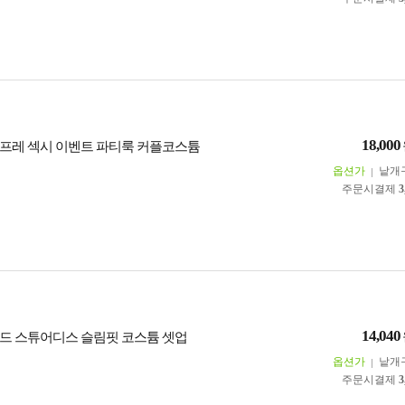
18,000
프레 섹시 이벤트 파티룩 커플코스튬
옵션가
낱개
주문시결제
3
14,040
드 스튜어디스 슬림핏 코스튬 셋업
옵션가
낱개
주문시결제
3