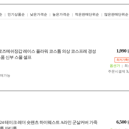
리스트형
갤러리형
순
인기상품순
낮은가격순
높은가격순
적은판매단위순
많은판매단위순
1,990
 로즈메쉬장갑 레이스 플라워 코스튬 의상 코스프레 경성
소품 신부 스몰 셀프
최저가확
옵션가
최
주문시결제
3
구매가능
6,500
924 테이크 레더 숏팬츠 하이웨스트 A라인 군살커버 가죽
룩 파티룩