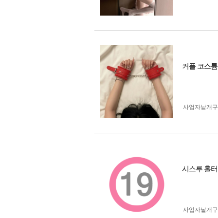
커플 코스튬 수갑
사업자 낱개
시스루 홀터넥
사업자 낱개