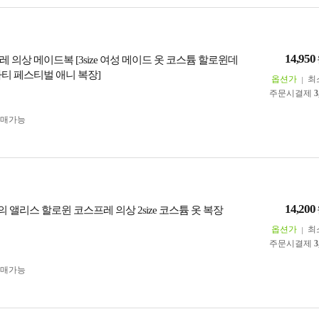
14,950
 의상 메이드복 [3size 여성 메이드 옷 코스튬 할로윈데
파티 페스티벌 애니 복장]
옵션가
최
주문시결제
3
구매가능
14,200
앨리스 할로윈 코스프레 의상 2size 코스튬 옷 복장
옵션가
최
주문시결제
3
구매가능