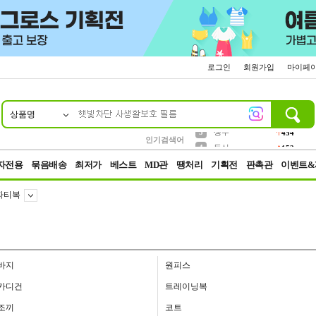
로그인
회원가입
마이페
상품명
10
1
2
3
6
7
8
9
파우치
케이스
생수
실리콘
양말
모자
양산
여성패션
454
555
12
12
1
1
5
3
4
등산
인기검색어
152
5
벨트
395
자전용
묶음배송
최저가
베스트
MD관
땡처리
기획전
판촉관
이벤트&
파티복
바지
원피스
카디건
트레이닝복
조끼
코트