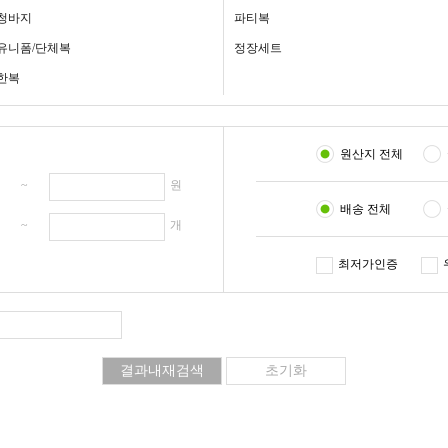
청바지
파티복
유니폼/단체복
정장세트
한복
원산지 전체
원 ~
원
배송 전체
개 ~
개
최저가인증