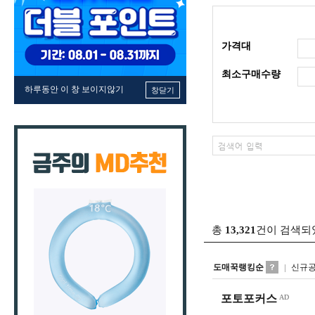
가격대
최소구매수량
하루동안 이 창 보이지않기
창닫기
총
13,321
건이 검색되
도매꾹랭킹순
신규
포토포커스