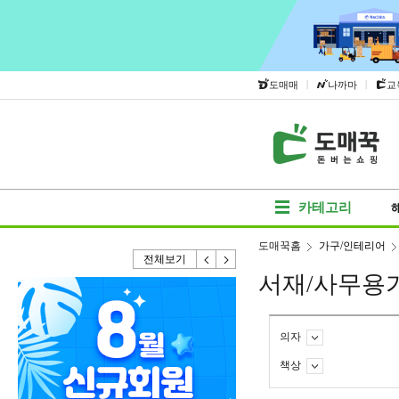
|
|
도매매
나까마
교
카테고리
도매꾹홈
가구/인테리어
전체보기
서재/사무용
의자
책상