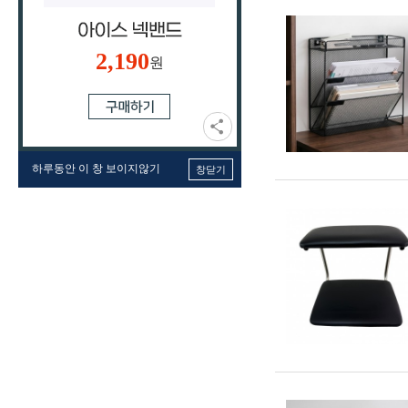
2,190
원
하루동안 이 창 보이지않기
창닫기