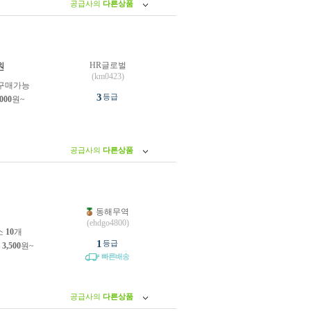
공급사의
다른상품
HR글로벌
원
(km0423)
구매가능
3
등급
,000
원~
공급사의
다른상품
동해무역
원
(ehdgo4800)
소
10
개
1
등급
제
3,500
원~
빠른배송
공급사의
다른상품