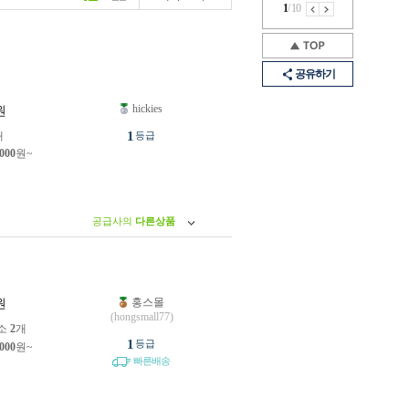
1
/
10
공유하기
hickies
원
1
개
등급
,000
원~
공급사의
다른상품
홍스몰
원
(hongsmall77)
소
2
개
1
등급
,000
원~
빠른배송