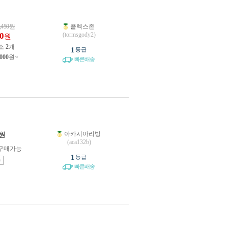
,450
원
플렉스존
0
(tormsgody2)
원
소
2
개
1
등급
,000
원~
빠른배송
아카시아리빙
원
(aca132b)
구매가능
1
등급
송
빠른배송