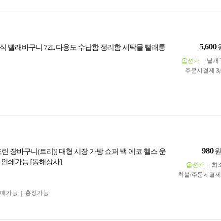
5,600
식 빨래바구니 72L 다용도 수납함 정리함 세탁물 빨래통
옵션가
낱개
주문시결제
3
980
린 장바구니(트리)] 대형 시장 가방 쇼퍼 백 에코 헬스 운
 인쇄가능 [동해상사]
옵션가
최
착불/주문시결
구매가능
흥정가능