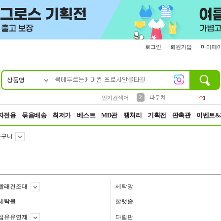
로그인
회원가입
마이페
상품명
10
1
4
5
6
7
8
9
키링
선풍기
말랑이
키캡
텀블러
가방
양말
양산
1
1
5
2
2
2
파우치
인기검색어
1
3
모자
2
자전용
묶음배송
최저가
베스트
MD관
땡처리
기획전
판촉관
이벤트&
바구니
빨래건조대
세탁망
세탁볼
빨랫줄
섬유유연제
다림판