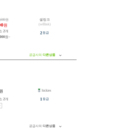
,600
원
셀링크
00
(selllink)
원
소
2
개
2
등급
,000
원~
공급사의
다른상품
hickies
원
1
소
2
개
등급
송
공급사의
다른상품