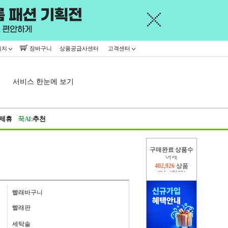
이지
장바구니
상품공급사센터
고객센터
서비스 한눈에 보기
제휴
꾹AI:
추천
구매완료 상품수
오늘(현재)
400,143
상품
어제
402,926
상품
빨래바구니
빨래판
세탁솔