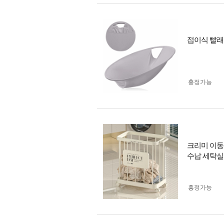
접이식 빨래
흥정가능
크리미 이동
수납 세탁실
흥정가능