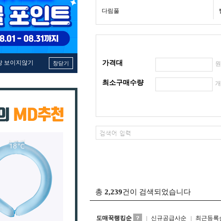
다림풀
창 보이지않기
가격대
창닫기
최소구매수량
총
2,239
건이 검색되었습니다
도매꾹랭킹순
신규공급사순
최근등록