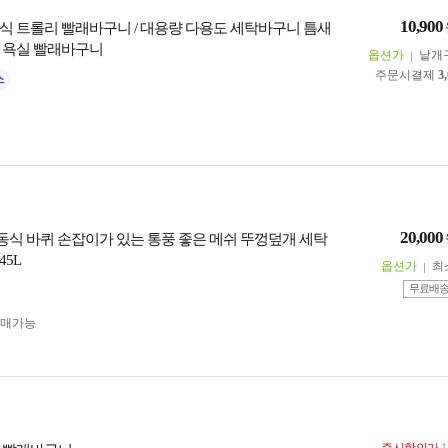
10,900
식 트롤리 빨래바구니 / 대용량 다용도 세탁바구니 틈새
 욕실 빨래바구니
옵션가
낱개
주문시결제
3
20,000
 이동식 바퀴 손잡이가 있는 통풍 좋은 메쉬 뚜껑덮개 세탁
5L
옵션가
최
무료배
구매가능