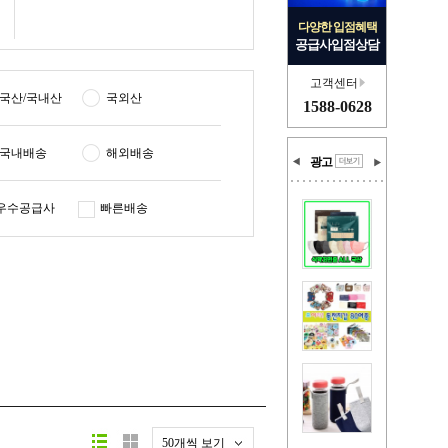
다양한 입점혜택
공급사입점상담
고객센터
국산/국내산
국외산
1588-0628
국내배송
해외배송
광고
우수공급사
빠른배송
50개씩 보기