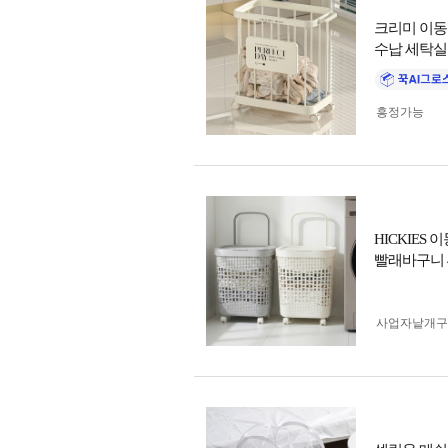
크리미 이동
수납 세탁실
흥정가능
HICKIES
빨래바구니 4
사업자 낱개