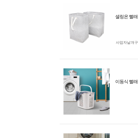
셀링온 빨래
사업자 낱개
이동식 빨래