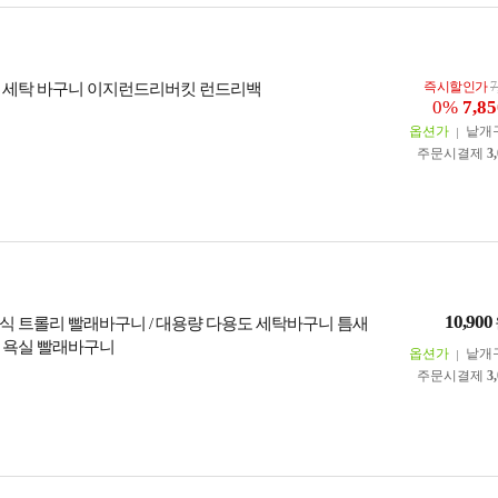
즉시할인가
7
 세탁 바구니 이지런드리버킷 런드리백
0%
7,85
옵션가
낱개
주문시결제
3
10,900
식 트롤리 빨래바구니 / 대용량 다용도 세탁바구니 틈새
 욕실 빨래바구니
옵션가
낱개
주문시결제
3