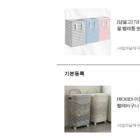
[담을고] 
물 빨래통 
사업자 낱개
기본등록
HICKIES
빨래바구니 6
사업자 낱개