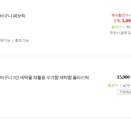
즉시할인가
3
바구니 패브릭
1%
3,40
옵션가
최
주문시결제
3
구매가능
흥정가능
15,900
바구니 1단 세탁물 재활용 수거함 세탁함 플라스틱
옵션가
낱개
무료배