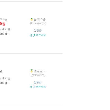
,900
원
플렉스존
0
(tormsgody2)
원
구매가능
1
등급
,000
원~
빠른배송
일공공구
원
(ganna0925)
구매가능
1
등급
,000
원~
빠른배송