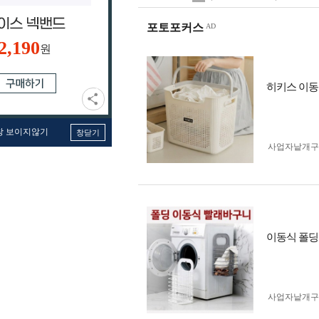
포토포커스
2,190
원
히키스 이동
창 보이지않기
창닫기
사업자 낱개
이동식 폴딩
사업자 낱개