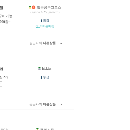
일공공구그로스
원
(ganna0925_growth)
구매가능
1
등급
,000
원~
빠른배송
공급사의
다른상품
hickies
원
1
소
2
개
등급
송
공급사의
다른상품