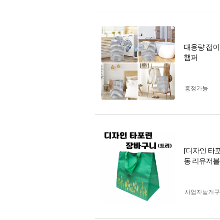
대용량 접이
햄퍼
흥정가능
[디자인 타포
동 리유저블
사업자 낱개