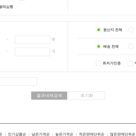
빨래삶통
원산지 전체
원 ~
원
배송 전체
개 ~
개
최저가인증
리스트형
갤러리형
순
인기상품순
낮은가격순
높은가격순
적은판매단위순
많은판매단위순