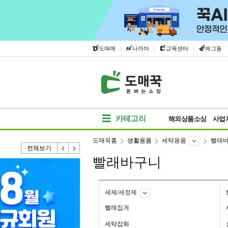
|
|
|
도매매
나까마
교육센터
에그돔
카테고리
해외상품소싱
사업
도매꾹홈
생활용품
세탁용품
빨래
전체보기
빨래바구니
세제/세정제
빨래집게
세탁잡화