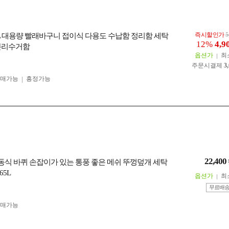
즉시할인가
5
72L 대용량 빨래바구니 접이식 다용도 수납함 정리함 세탁
12%
4,9
분리수거함
옵션가
최
주문시결제
3
구매가능
흥정가능
22,400
 이동식 바퀴 손잡이가 있는 통풍 좋은 메쉬 뚜껑덮개 세탁
5L
옵션가
최
무료배
구매가능