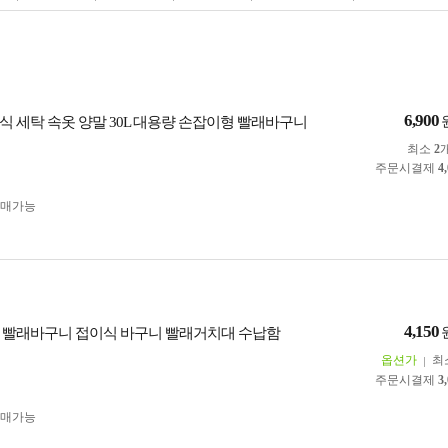
6,900
식 세탁 속옷 양말 30L 대용량 손잡이형 빨래바구니
최소
2
주문시결제
4
구매가능
4,150
 빨래바구니 접이식 바구니 빨래거치대 수납함
옵션가
최
주문시결제
3
구매가능