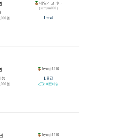
데일리코리아
원
(semjun001)
개
1
등급
,000
원
hyunji1410
원
1
가능
등급
,000
원
빠른배송
hyunji1410
원