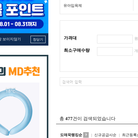
유아입욕제
가격대
창 보이지않기
창닫기
최소구매수량
총
477
건이 검색되었습니다
도매꾹랭킹순
신규공급사순
최근등록