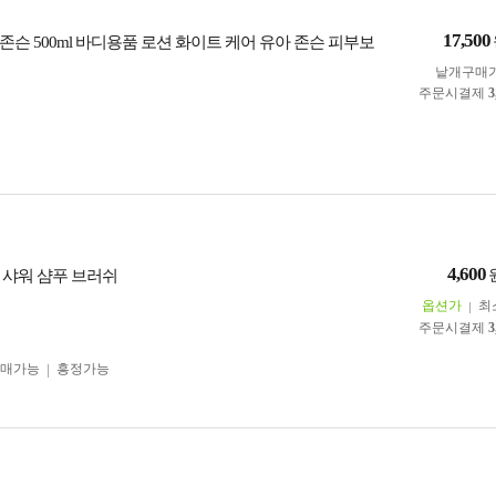
17,500
슨 500ml 바디용품 로션 화이트 케어 유아 존슨 피부보
낱개구매
주문시결제
3
4,600
 샤워 샴푸 브러쉬
옵션가
최
주문시결제
3
구매가능
흥정가능