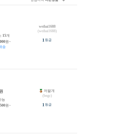
weihai1688
원
(weihai1688)
소
15
개
1
등급
,000
원~
배송
저팔개
원
(bngc)
가능
1
등급
,500
원~