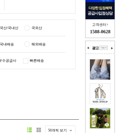
다양한 입점혜택
공급사입점상담
고객센터
국산/국내산
국외산
1588-0628
국내배송
해외배송
광고
우수공급사
빠른배송
50개씩 보기