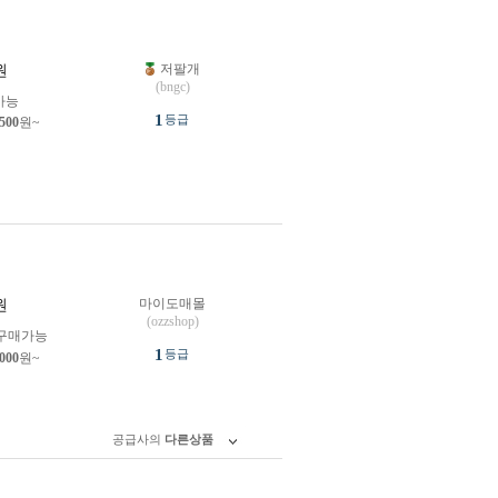
저팔개
원
(bngc)
가능
1
등급
,500
원~
마이도매몰
원
(ozzshop)
구매가능
1
등급
,000
원~
공급사의
다른상품