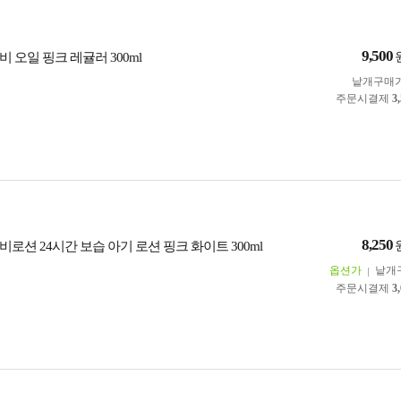
9,500
 오일 핑크 레귤러 300ml
낱개구매
주문시결제
3
8,250
로션 24시간 보습 아기 로션 핑크 화이트 300ml
옵션가
낱개
주문시결제
3