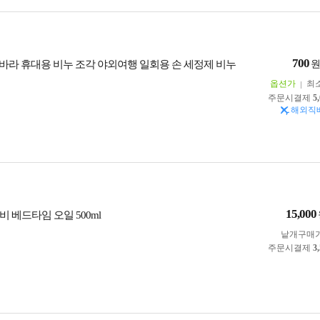
700
바라 휴대용 비누 조각 야외여행 일회용 손 세정제 비누
옵션가
최
주문시결제
5
해외직
15,000
 베드타임 오일 500ml
낱개구매
주문시결제
3