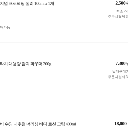
2,500
널 프로텍팅 젤리 100ml x 1개
최소
2
주문시결제
3
구매가능
7,300
치 대용량 땀띠 파우더 200g
낱개구매
주문시결제
3
18,000
 수딩 내추럴 너리싱 바디 로션 크림 400ml