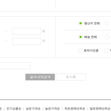
원산지 전체
원 ~
원
배송 전체
개 ~
개
최저가인증
리스트형
갤러리형
순
인기상품순
낮은가격순
높은가격순
적은판매단위순
많은판매단위순