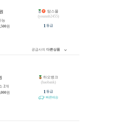
탐스몰
원
(younnb2455)
가능
1
등급
,500
원
공급사의
다른상품
하오뱅크
원
(haobank)
소
2
개
1
등급
,000
원
빠른배송