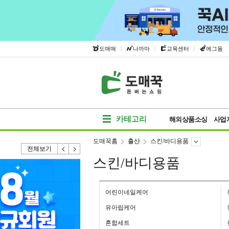
|
|
|
도매매
나까마
교육센터
에그돔
카테고리
해외상품소싱
사업
도매꾹홈
출산
스킨/바디용품
전체보기
스킨/바디용품
어린이네일케어
유아립케어
혼합세트