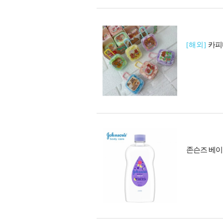
[해외]
카피
존슨즈 베이비