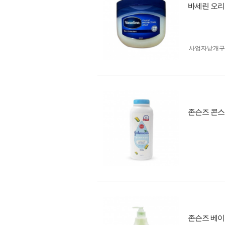
바세린 오리지
사업자 낱개
존슨즈 콘스타
존슨즈 베이비