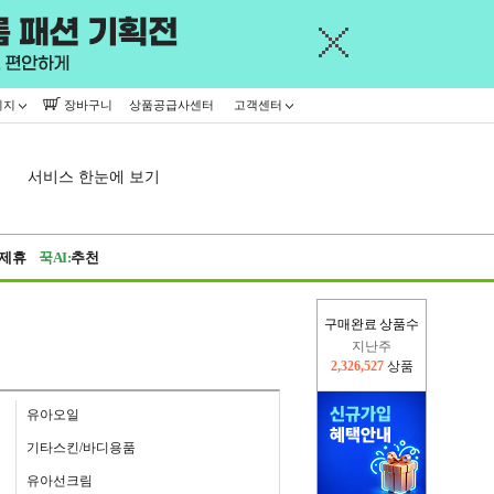
이지
장바구니
상품공급사센터
고객센터
서비스 한눈에 보기
제휴
꾹AI:
추천
지난주
구매완료 상품수
2,326,527
상품
이번주
2,291,015
상품
유아오일
기타스킨/바디용품
유아선크림