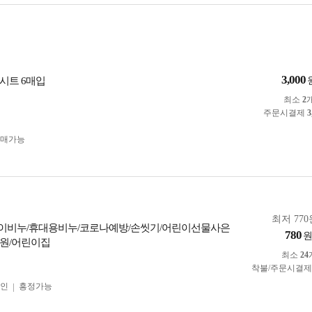
3,000
시트 6매입
최소
2
주문시결제
3
구매가능
최저 770
이비누/휴대용비누/코로나예방/손씻기/어린이선물사은
780
원/어린이집
최소
24
착불/주문시결
인
흥정가능