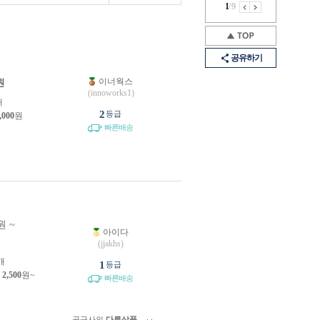
1
/
9
공유하기
이너웍스
원
(innoworks1)
개
2
등급
,000
원
빠른배송
원 ~
아이다
원
(jjakhs)
개
1
등급
제
2,500
원~
빠른배송
공급사의
다른상품