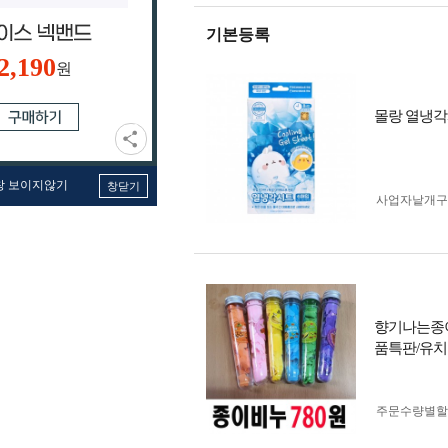
기본등록
2,190
원
몰랑 열냉각
창 보이지않기
창닫기
사업자 낱개
향기나는종
품특판/유치
주문수량별할