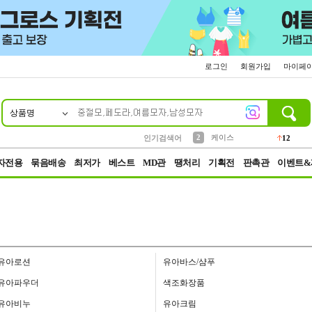
로그인
회원가입
마이페
상품명
10
1
4
5
6
7
8
9
파우치
등산
벨트
실리콘
양말
모자
양산
여성패션
152
395
555
12
1
1
5
3
2
케이스
인기검색어
12
3
생수
454
자전용
묶음배송
최저가
베스트
MD관
땡처리
기획전
판촉관
이벤트&
유아로션
유아바스/샴푸
유아파우더
색조화장품
유아비누
유아크림