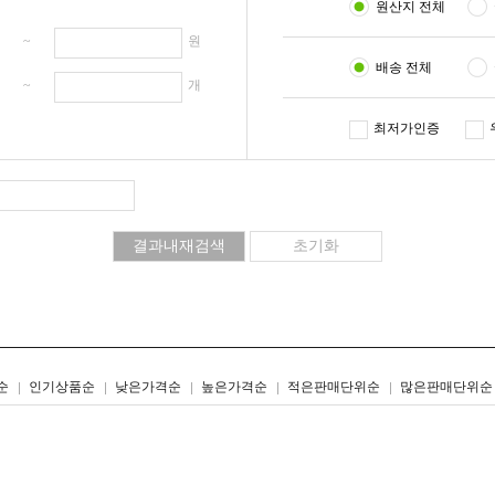
원산지 전체
원 ~
원
배송 전체
개 ~
개
최저가인증
리스트형
갤러리형
순
인기상품순
낮은가격순
높은가격순
적은판매단위순
많은판매단위순