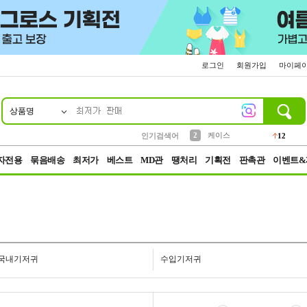
로그인
회원가입
마이페
상품명
10
1
4
5
6
7
8
9
파우치
등산
벨트
실리콘
양말
모자
양산
여성패션
152
395
555
12
1
1
5
3
2
케이스
인기검색어
12
3
생수
454
자전용
묶음배송
최저가
베스트
MD관
땡처리
기획전
판촉관
이벤트&
국내기저귀
수입기저귀