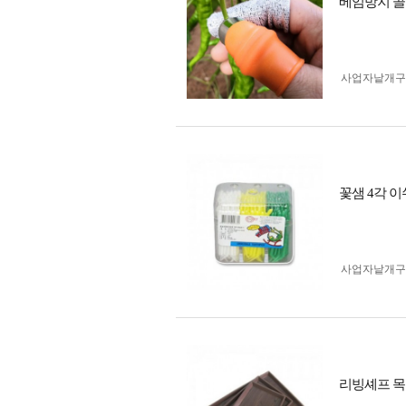
베임방지 골무
사업자 낱개
꽃샘 4각 
사업자 낱개
리빙셰프 목