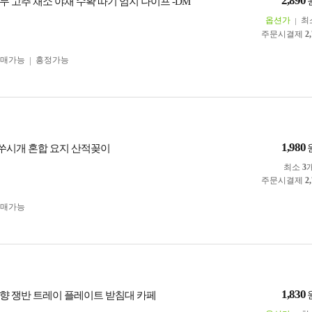
2,890
 고추 채소 야채 수확 따기 엄지 나이프 -DM
옵션가
최
주문시결제
2
구매가능
흥정가능
1,980
이쑤시개 혼합 요지 산적꽂이
최소
3
주문시결제
2
구매가능
1,830
향 쟁반 트레이 플레이트 받침대 카페