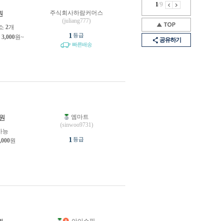
1
/
9
주식회사하람커머스
원
(juliang777)
소
2
개
1
등급
제
3,000
원~
공유하기
빠른배송
엠마트
원
(sinwoo9731)
가능
1
등급
,000
원