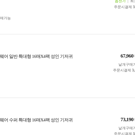
옵션가
최
주문시결제
3
구매가능
67,960
웨어 일반 특대형 16매X4팩 성인 기저귀
낱개구매
주문시결제
3
73,190
웨어 수퍼 특대형 16매X4팩 성인 기저귀
낱개구매
주문시결제
3