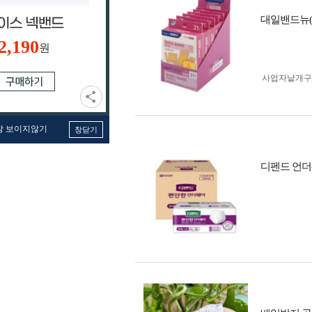
대일밴드뉴(
2,190
원
사업자 낱개
창 보이지않기
창닫기
디펜드 언더