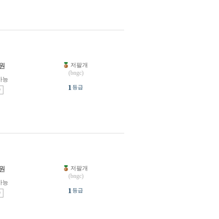
저팔개
원
(bngc)
가능
1
등급
송
저팔개
원
(bngc)
가능
1
등급
송