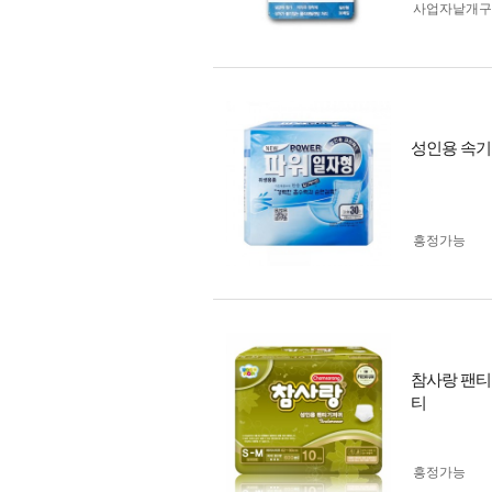
사업자 낱개
성인용 속기
흥정가능
참사랑 팬티형
티
흥정가능