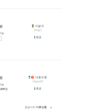
저팔개
원
(bngc)
가능
1
등급
송
대통유통
원
(digmall)
가능
1
등급
,000
원
공급사의
다른상품