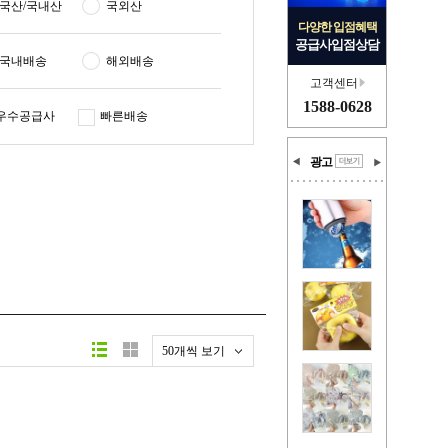
국산/국내산
국외산
다양한 입점혜택
공급사입점상담
국내배송
해외배송
고객센터
1588-0628
우수공급사
빠른배송
광고
50개씩 보기