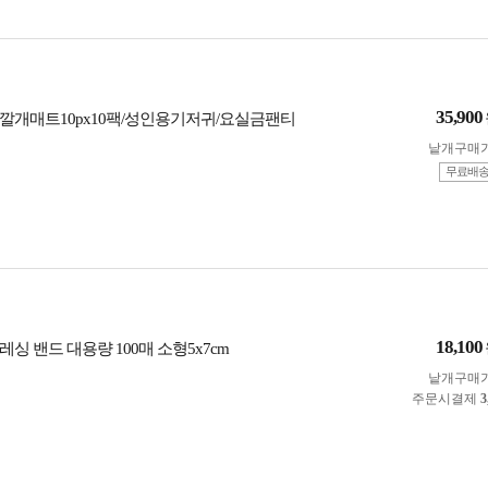
35,900
깔개매트10px10팩/성인용기저귀/요실금팬티
낱개구매
무료배
18,100
싱 밴드 대용량 100매 소형5x7cm
낱개구매
주문시결제
3