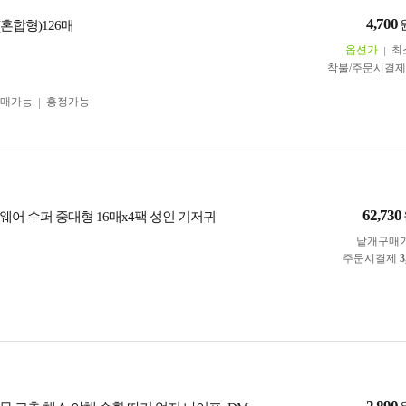
4,700
혼합형)126매
옵션가
최
착불/주문시결
구매가능
흥정가능
62,730
웨어 수퍼 중대형 16매x4팩 성인 기저귀
낱개구매
주문시결제
3