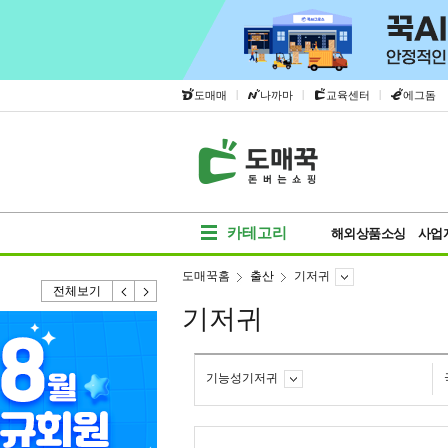
|
|
|
도매매
나까마
교육센터
에그돔
카테고리
해외상품소싱
사업
도매꾹홈
출산
기저귀
전체보기
기저귀
기능성기저귀