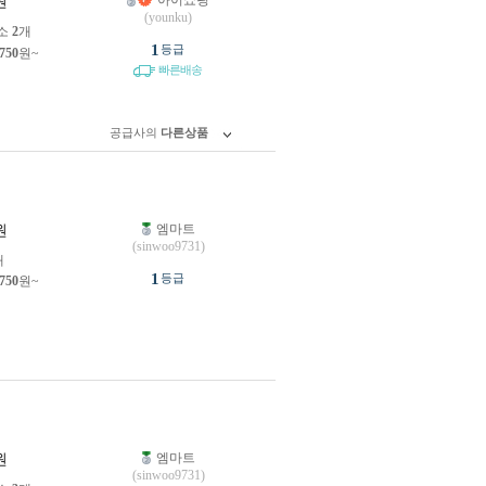
아이쇼핑
원
(younku)
소
2
개
1
등급
,750
원~
빠른배송
공급사의
다른상품
엠마트
원
(sinwoo9731)
개
1
등급
,750
원~
엠마트
원
(sinwoo9731)