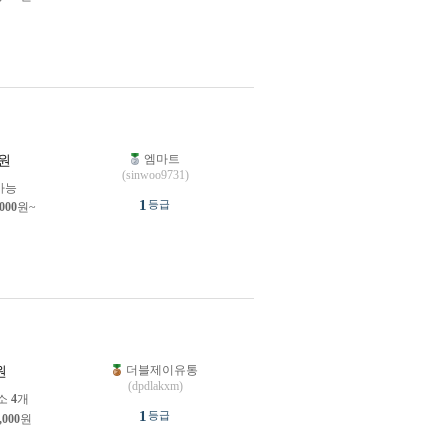
엠마트
원
(sinwoo9731)
가능
1
등급
,000
원~
더블제이유통
원
(dpdlakxm)
소
4
개
1
등급
,000
원