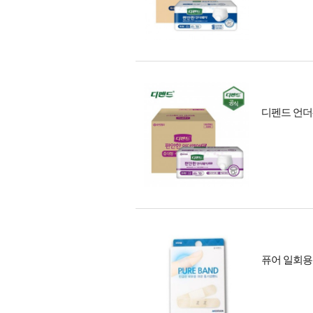
디펜드 언더
퓨어 일회용