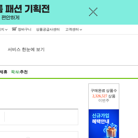
이지
장바구니
상품공급사센터
고객센터
서비스 한눈에 보기
제휴
꾹AI:
추천
구매완료 상품수
이번주
2,229,562
상품
지난주
2,326,527
상품