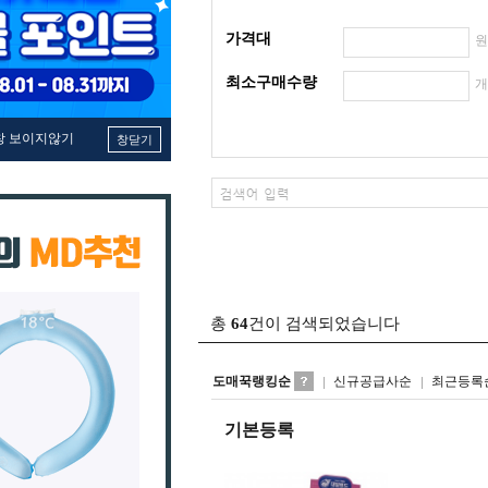
가격대
최소구매수량
창 보이지않기
창닫기
총
64
건이 검색되었습니다
도매꾹랭킹순
신규공급사순
최근등록
기본등록