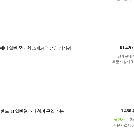
61,420
웨어 일반 중대형 16매x4팩 성인 기저귀
낱개구매
주문시결제
3
1,460
 밴드 -H 일반형과 대형과 구입 가능
옵션가
최
주문시결제
3