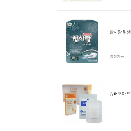
참사랑 위생
흥정가능
슈퍼포아 드레