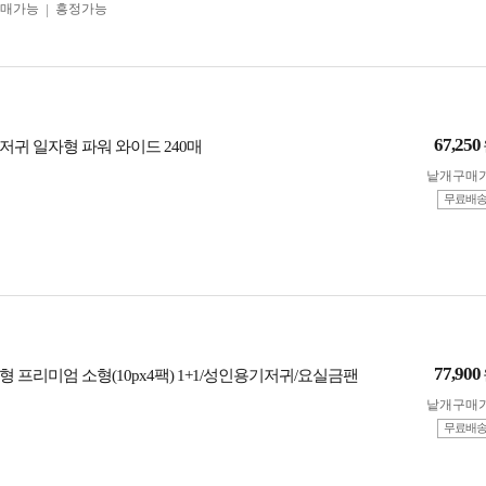
구매가능
흥정가능
67,250
저귀 일자형 파워 와이드 240매
낱개구매
무료배
77,900
 프리미엄 소형(10px4팩) 1+1/성인용기저귀/요실금팬
낱개구매
무료배