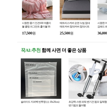
시원한 풍기 인견100 여름이
매트리스커버 순면 누빔 침대
시원한 여
불 쿨링 피그먼트 홑이불 SS
매트커버 침대커버 침대시트
감패드 패
싱글 슈퍼싱글 퀸 킹
쿨매트
17,500
25,500
36,00
원
원
꾹AI:추천
함께 사면 더 좋은 상품
슬라이드 지퍼백 반투명 (소 18x20cm)
초강력 스텐 파워 변기건 펌프 일체형
변기펌프 뚫어뻥