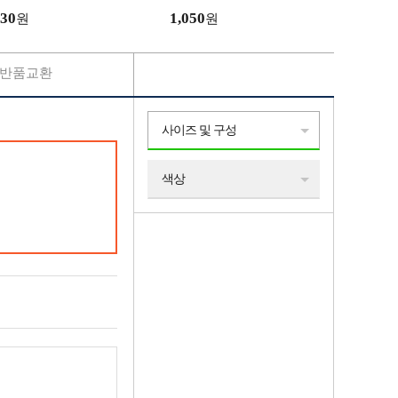
30
1,050
원
원
반품교환
사이즈 및 구성
색상