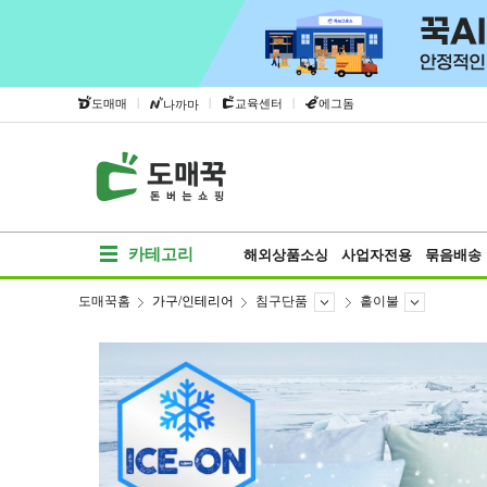
|
|
|
도매매
교육센터
에그돔
나까마
카테고리
해외상품소싱
사업자전용
묶음배송
도매꾹홈
가구/인테리어
침구단품
홑이불