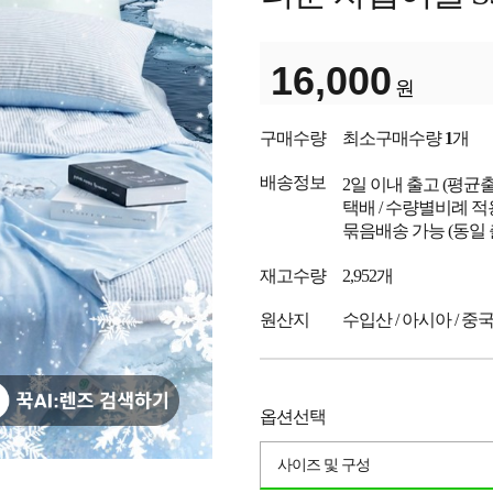
16,000
원
구매수량
최소구매수량
1
개
배송정보
2일 이내 출고
(평균
택배 / 수량별비례 적
묶음배송 가능 (동일
재고수량
2,952개
원산지
수입산 / 아시아 / 중
옵션선택
사이즈 및 구성