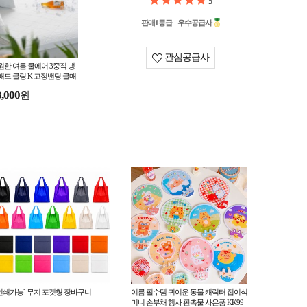
5
판매1등급
우수공급사
관심공급사
원한 여름 쿨에어 3중직 냉
패드 쿨링 K 고정밴딩 쿨매
3,000
원
인쇄가능] 무지 포켓형 장바구니
여름 필수템 귀여운 동물 캐릭터 접이식
미니 손부채 행사 판촉물 사은품 KK99