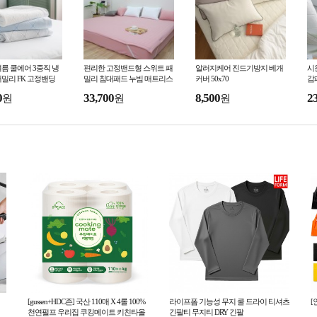
름 쿨에어 3중직 냉
편리한 고정밴드형 스위트 패
알러지케어 진드기방지 베개
시
밀리 FK 고정밴딩
밀리 침대패드 누빔 매트리스
커버 50x70
감
패드 패밀리패드 침대매트
트
0
33,700
8,500
2
원
원
원
[gussen+HDC존] 국산 110매 X 4롤 100%
라이프폼 기능성 무지 쿨 드라이 티셔츠
[
천연펄프 우리집 쿠킹메이트 키친타올
긴팔티 무지티 DRY 긴팔