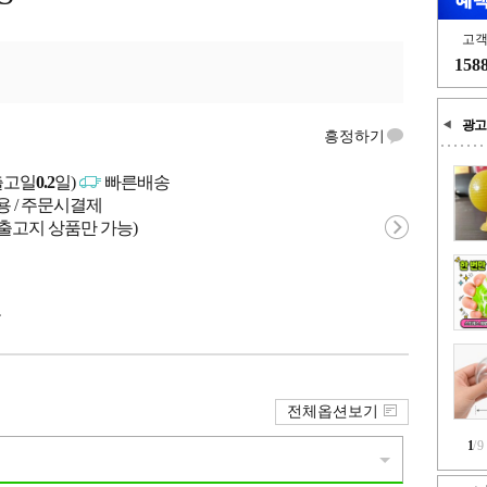
고
158
광고
흥정하기
출고일
0.2
일)
빠른배송
용 / 주문시결제
 출고지 상품만 가능)
국
전체옵션보기
1
/
9