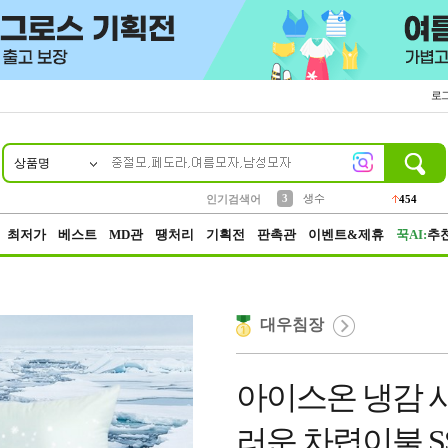
로
상품명
10
1
2
5
6
7
8
9
파우치
케이스
벨트
실리콘
양말
모자
양산
여성패션
395
555
12
12
1
1
5
3
3
생수
인기검색어
454
4
등산
152
최저가
베스트
MD관
땡처리
기획전
판촉관
이벤트&제휴
꾹AI:
추
대우침장
아이스온 냉감 
러운 차렵이불 S