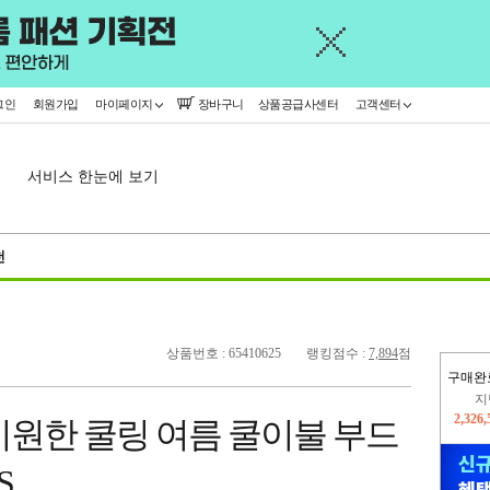
그인
회원가입
마이페이지
장바구니
상품공급사센터
고객센터
서비스 한눈에 보기
천
상품번호 : 65410625
랭킹점수 :
7,894
점
구매완
지
2,326
이
시원한 쿨링 여름 쿨이불 부드
2,227
S