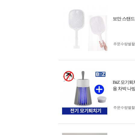
보만 스탠드
주문수량별할
BiiZ 모
용 차박 나
주문수량별할