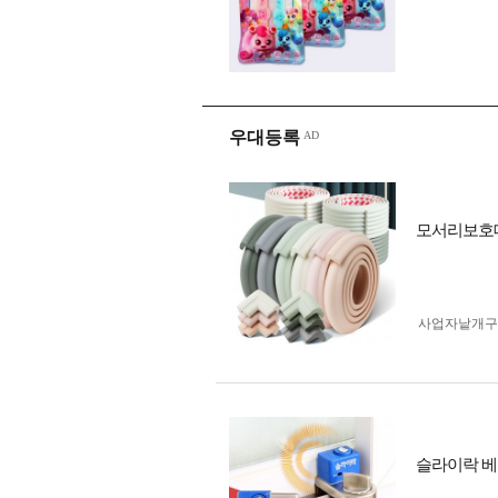
우대등록
모서리보호대
사업자 낱개
슬라이락 베