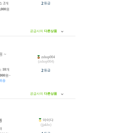
2
소
2
개
등급
,000
원
공급사의
다른상품
원 ~
zshop004
원
(zshop004)
소
10
개
2
등급
,000
원~
배송
공급사의
다른상품
아이다
원
(jjakhs)
개