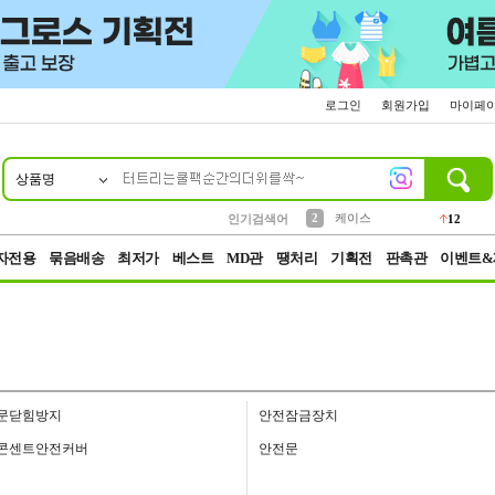
로그인
회원가입
마이페
상품명
10
1
4
5
6
7
8
9
파우치
등산
벨트
실리콘
양말
모자
양산
여성패션
152
395
555
12
1
1
5
3
2
케이스
인기검색어
12
3
생수
454
자전용
묶음배송
최저가
베스트
MD관
땡처리
기획전
판촉관
이벤트&
문닫힘방지
안전잠금장치
콘센트안전커버
안전문