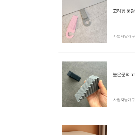
고리형 문닫
사업자 낱개
높은문턱 고
사업자 낱개