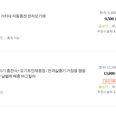
최저 9,40
 거치대 자동충전 전자모기채
9,500
옵션가
최
주문시결제
3
인
흥정가능
최저 12,50
기퇴치기 충전식+ 모기유인제증정 / 전격살충기 가정용 캠핑
13,000
방 날벌레 해충 버그킬러
최저가확
옵션가
최
주문시결제
3
인