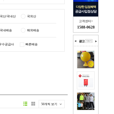
다양한 입점혜택
공급사입점상담
국산/국내산
국외산
고객센터
1588-0628
국내배송
해외배송
광고
우수공급사
빠른배송
50개씩 보기