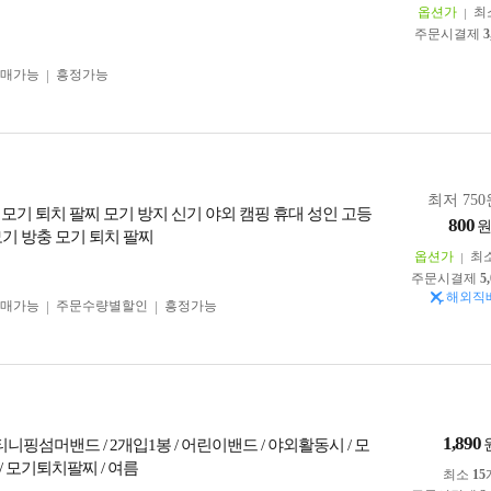
옵션가
최
주문시결제
3
구매가능
흥정가능
최저 750
 모기 퇴치 팔찌 모기 방지 신기 야외 캠핑 휴대 성인 고등
800
모기 방충 모기 퇴치 팔찌
옵션가
최
주문시결제
5
해외직
구매가능
주문수량별할인
흥정가능
1,890
티니핑섬머밴드 / 2개입1봉 / 어린이밴드 / 야외활동시 / 모
 모기퇴치팔찌 / 여름
최소
15