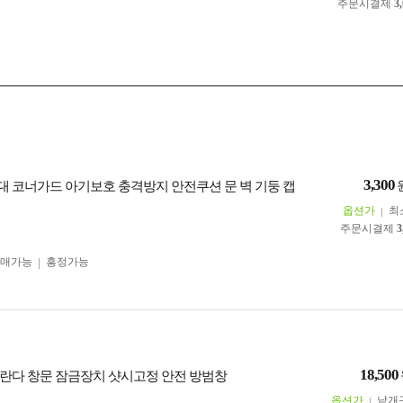
주문시결제
3
3,300
 코너가드 아기보호 충격방지 안전쿠션 문 벽 기둥 캡
옵션가
최
주문시결제
3
구매가능
흥정가능
18,500
란다 창문 잠금장치 샷시고정 안전 방범창
옵션가
낱개