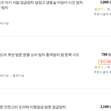
1,000
키즈 아기 서랍 잠금장치 냉장고 냉동실 미닫이 시건 장치
림 방지
옵션가
최
주문시결제
3
구매가능
780
도어 쿠션 방문 문쾅 소리 방지 충격방지 방 문콕 가드
최저가확
옵션가
최
주문시결제
3
구매가능
흥정가능
3,100
문 안전고리 도어락 이중잠금 방문 잠금장치