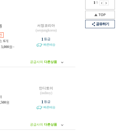
1
/
9
공유하기
서정코리아
원
(seojungkorea)
인
1
등급
소
6
개
빠른배송
제
3,000
원~
공급사의
다른상품
인디토이
원
(inditoy)
개
1
등급
,500
원
빠른배송
공급사의
다른상품