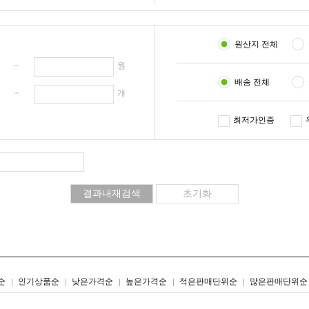
원산지 전체
원 ~
원
배송 전체
개 ~
개
최저가인증
리스트형
갤러리형
순
인기상품순
낮은가격순
높은가격순
적은판매단위순
많은판매단위순