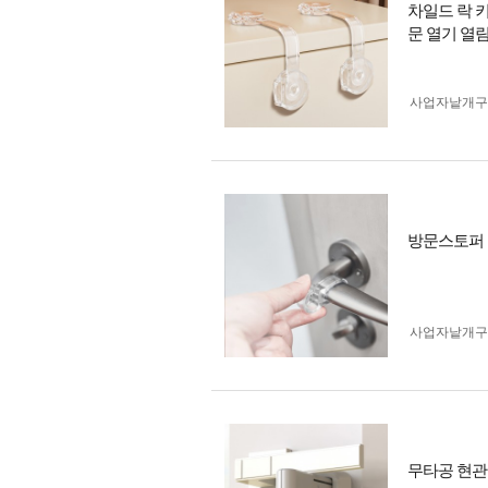
차일드 락 
문 열기 열
사업자 낱개
방문스토퍼 
사업자 낱개
무타공 현관