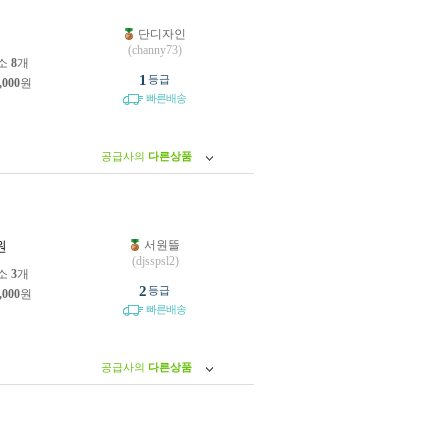
단디자인
원
(channy73)
소
8
개
1
등급
,000
원
빠른배송
공급사의
다른상품
서원뜰
원
(djsspsl2)
소
3
개
2
등급
,000
원
빠른배송
공급사의
다른상품