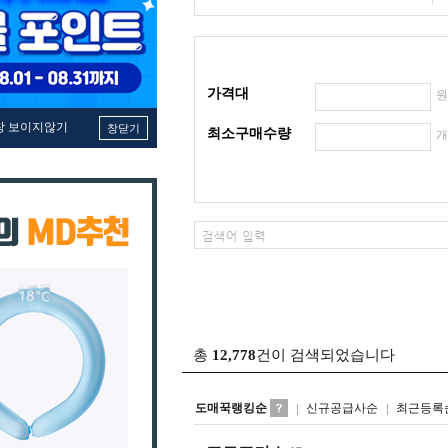
가격대
창 보이지않기
창닫기
최소구매수량
총
12,778
건이 검색되었습니다
도매꾹랭킹순
신규공급사순
최근등록