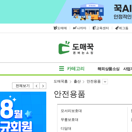
|
|
|
도매매
나까마
교육센터
에그돔
카테고리
해외상품소싱
사업
도매꾹홈
출산
안전용품
전체보기
안전용품
모서리보호대
무릎보호대
디딤대