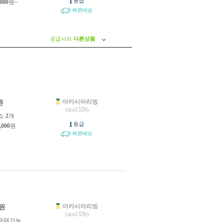
1
등급
,000
원~
빠른배송
공급사의
다른상품
아카시아리빙
원
(aca132b)
소
2
개
1
등급
,000
원
빠른배송
아카시아리빙
원
(aca132b)
구매가능