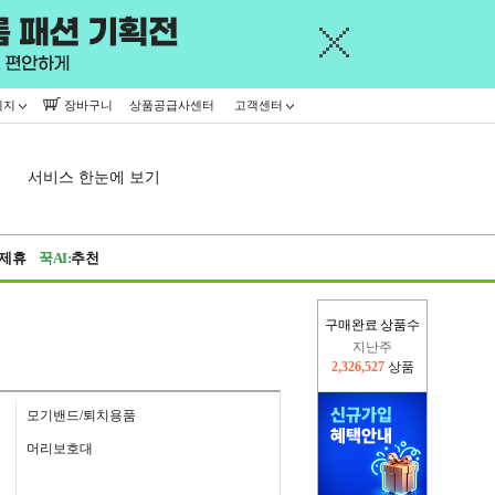
이지
장바구니
상품공급사센터
고객센터
서비스 한눈에 보기
제휴
꾹AI:
추천
구매완료 상품수
지난주
2,326,527
상품
이번주
2,301,532
상품
모기밴드/퇴치용품
머리보호대