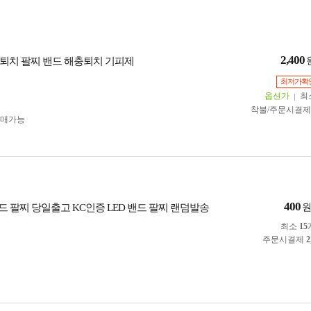
2,400
퇴치 팔찌 밴드 해충퇴치 기피제
최저가확
옵션가
최
착불/주문시결
구매가능
400
드 팔찌 당일출고 KC인증 LED 밴드 팔찌 랜덤발송
최소
15
주문시결제
2