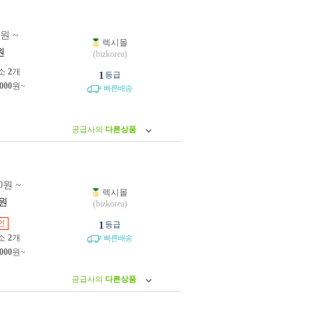
0원 ~
렉시몰
원
(bizkorea)
소
2
개
1
등급
,000
원~
빠른배송
공급사의
다른상품
0원 ~
렉시몰
원
(bizkorea)
인
1
등급
소
2
개
빠른배송
,000
원~
공급사의
다른상품