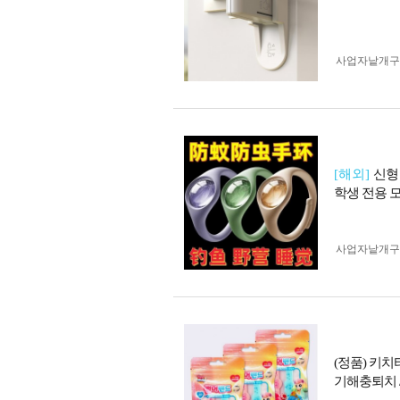
사업자 낱개
[해외]
신형
학생 전용 
사업자 낱개
(정품) 키치
기해충퇴치 /