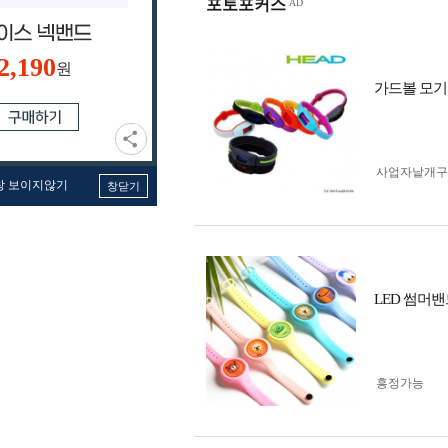
포토포커스
2,190
원
가드볼 모기
사업자 낱개
창 보이지않기
창닫기
LED 썸머밴
흥정가능