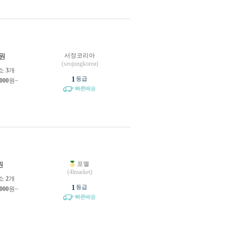
서정코리아
원
(seojungkorea)
소
3
개
1
등급
,000
원~
빠른배송
포엘
원
(4lmarket)
소
2
개
1
등급
,000
원~
빠른배송