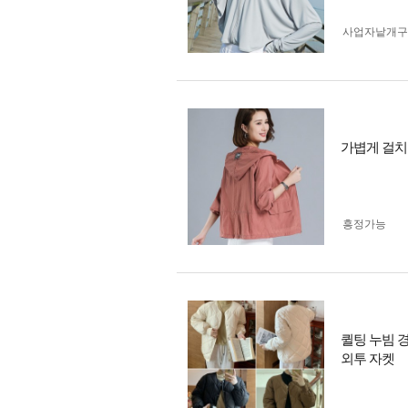
사업자 낱개
가볍게 걸치
흥정가능
퀼팅 누빔 
외투 자켓