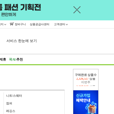
이지
장바구니
상품공급사센터
고객센터
서비스 한눈에 보기
제휴
꾹AI:
추천
구매완료 상품수
이번주
2,307,965
상품
지난주
2,326,527
상품
니트/스웨터
점퍼
레깅스