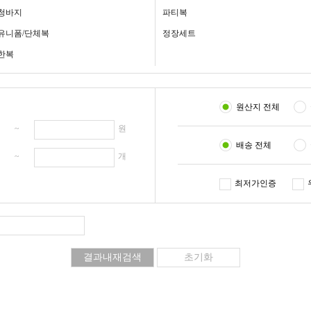
청바지
파티복
유니폼/단체복
정장세트
한복
원산지 전체
원 ~
원
배송 전체
개 ~
개
최저가인증