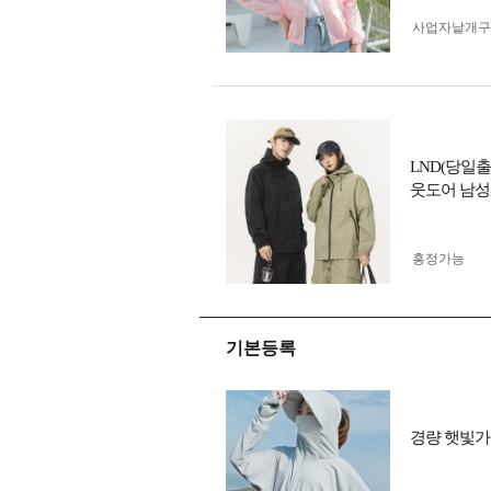
사업자 낱개
LND(당일
웃도어 남성
흥정가능
기본등록
경량 햇빛가