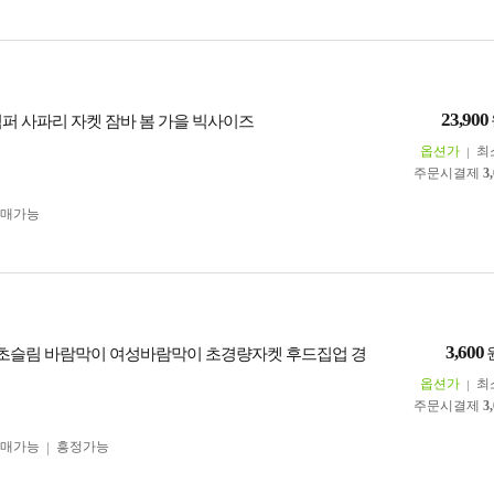
23,900
점퍼 사파리 자켓 잠바 봄 가을 빅사이즈
옵션가
최
주문시결제
3
구매가능
3,600
 초슬림 바람막이 여성바람막이 초경량자켓 후드집업 경
옵션가
최
주문시결제
3
구매가능
흥정가능