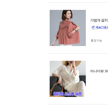
가볍게 걸치
흥정가능
어나더뷰 3