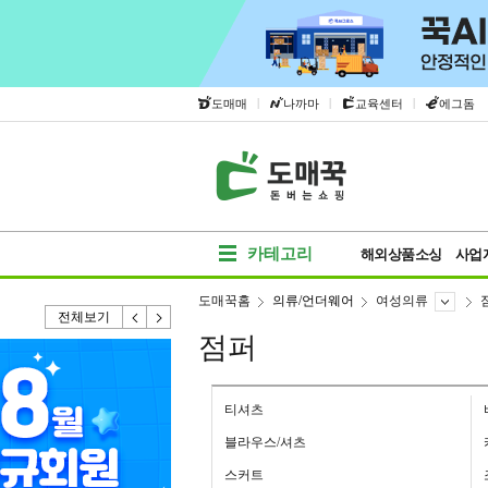
|
|
|
도매매
나까마
교육센터
에그돔
카테고리
해외상품소싱
사업
도매꾹홈
의류/언더웨어
여성의류
전체보기
점퍼
티셔츠
블라우스/셔츠
스커트