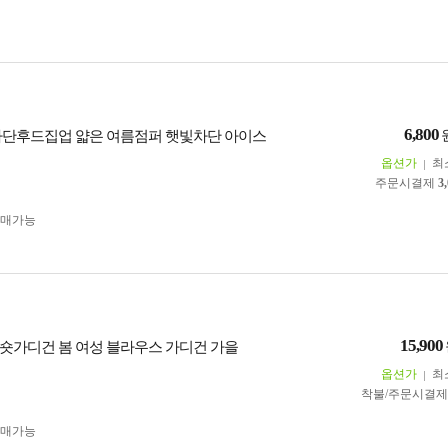
6,800
단후드집업 얇은 여름점퍼 햇빛차단 아이스
옵션가
최
주문시결제
3
구매가능
15,900
숏가디건 봄 여성 블라우스 가디건 가을
옵션가
최
착불/주문시결
구매가능