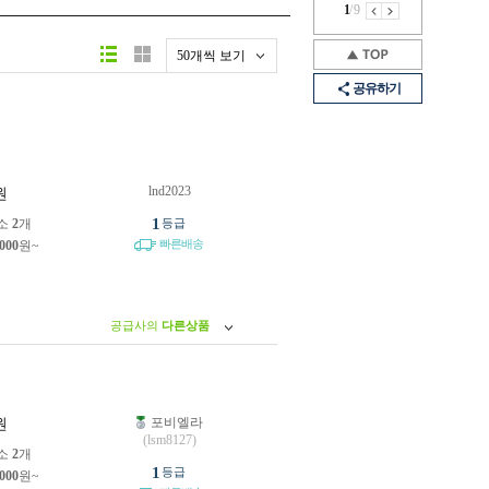
1
/
9
50개씩 보기
공유하기
lnd2023
원
1
소
2
개
등급
빠른배송
,000
원~
공급사의
다른상품
포비엘라
원
(lsm8127)
소
2
개
1
등급
,000
원~