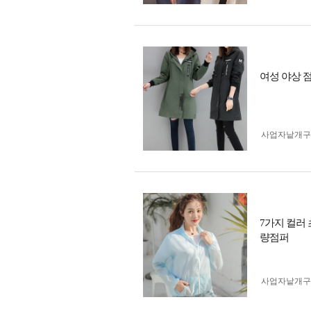
여성 야상 
사업자 낱개
7가지 컬러
량점퍼
사업자 낱개