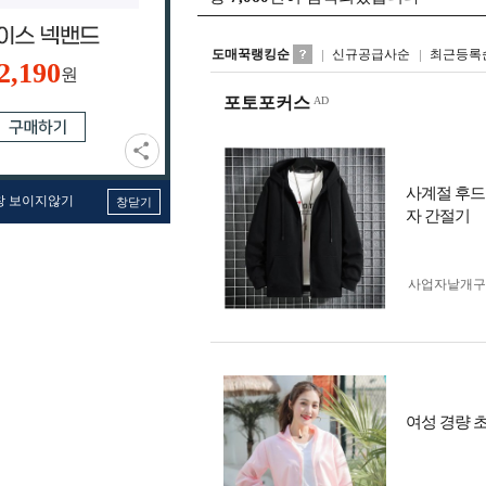
도매꾹랭킹순
신규공급사순
최근등록
2,190
원
포토포커스
사계절 후드
창 보이지않기
창닫기
자 간절기
사업자 낱개
여성 경량 