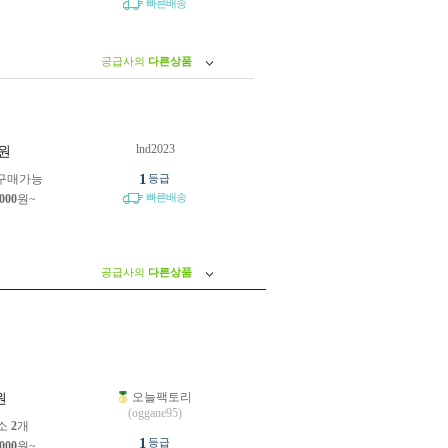
빠른배송
공급사의
다른상품
lnd2023
원
1
구매가능
등급
빠른배송
,000
원~
공급사의
다른상품
오늘팩토리
원
(oggane95)
소
2
개
1
등급
,000
원~