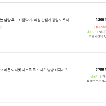
5,200
는 살랑 후드 바람막이 / 여성 간절기 경량 아우터
최저가확
옵션가
낱개
주문시결제
3
7,790
053 리온 여리핏 시스루 루즈 셔츠 남방 비치셔츠
옵션가
최
착불/주문시결