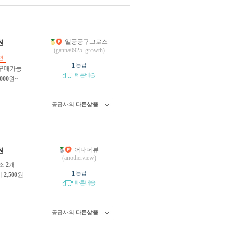
일공공구그로스
원
(ganna0925_growth)
인
1
등급
구매가능
빠른배송
,000
원~
공급사의
다른상품
어나더뷰
원
(anotherview)
소
2
개
1
등급
제
2,500
원
빠른배송
공급사의
다른상품