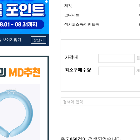
재킷
코디세트
섹시코스튬/이벤트복
창 보이지않기
창닫기
가격대
최소구매수량
총
7,060
건이 검색되었습니다