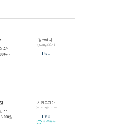
핑크돼지1
원
(zzang8314)
소
2
개
1
등급
,000
원~
서정코리아
원
(seojungkorea)
소
2
개
1
등급
제
3,000
원~
빠른배송