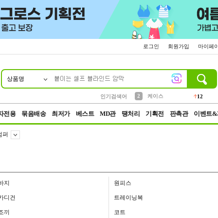
로그인
회원가입
마이페
상품명
10
1
4
5
6
7
8
9
파우치
등산
벨트
실리콘
양말
모자
양산
여성패션
152
395
555
12
1
1
5
3
2
케이스
인기검색어
12
3
생수
454
자전용
묶음배송
최저가
베스트
MD관
땡처리
기획전
판촉관
이벤트&
점퍼
바지
원피스
카디건
트레이닝복
조끼
코트