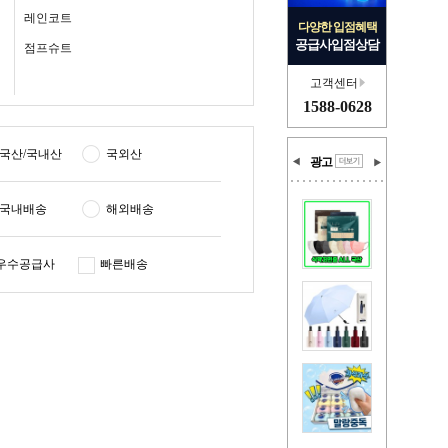
레인코트
다양한 입점혜택
공급사입점상담
점프슈트
고객센터
1588-0628
국산/국내산
국외산
광고
국내배송
해외배송
우수공급사
빠른배송