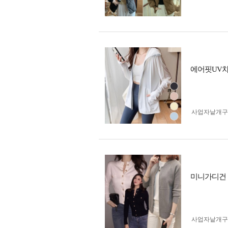
에어핏UV차
사업자 낱개
미니가디건 
사업자 낱개