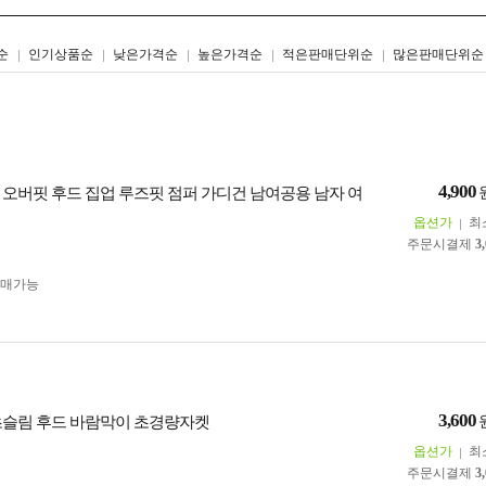
리스트형
갤러리형
순
인기상품순
낮은가격순
높은가격순
적은판매단위순
많은판매단위순
4,900
 오버핏 후드 집업 루즈핏 점퍼 가디건 남여공용 남자 여
옵션가
최
주문시결제
3
구매가능
3,600
초슬림 후드 바람막이 초경량자켓
옵션가
최
주문시결제
3