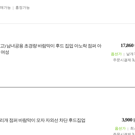
구매가능
흥정가능
17,860
출고) 남녀공용 초경량 바람막이 후드 집업 아노락 점퍼 아
 여성
옵션가
낱개
주문시결제
3
3,900
리개 점퍼 바람막이 모자 자외선 차단 후드집업
옵션가
최
주문시결제
3