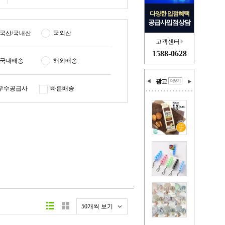
다양한 입점혜택
공급사입점상담
국산/국내산
국외산
고객센터
1588-0628
국내배송
해외배송
광고
우수공급사
빠른배송
50개씩 보기