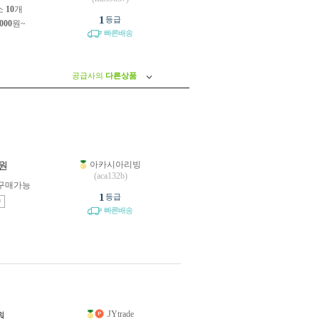
소
10
개
1
등급
,000
원~
빠른배송
공급사의
다른상품
아카시아리빙
원
(aca132b)
구매가능
1
등급
송
빠른배송
JYtrade
원