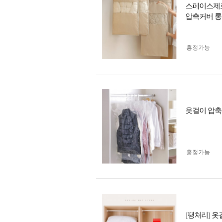
스페이스제로
압축커버 
흥정가능
옷걸이 압축
흥정가능
[땡처리] 