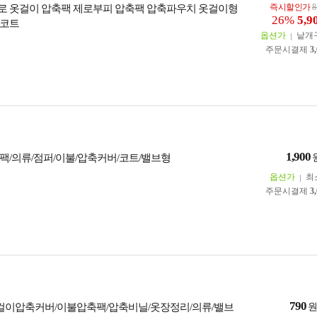
즉시할인가
8
 옷걸이 압축팩 제로부피 압축팩 압축파우치 옷걸이형
26%
5,9
롱코트
옵션가
낱개
주문시결제
3
1,900
팩/의류/점퍼/이불/압축커버/코트/밸브형
옵션가
최
주문시결제
3
790
옷걸이압축커버/이불압축팩/압축비닐/옷장정리/의류/밸브