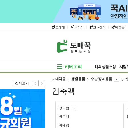
|
|
|
도매매
나까마
교육센터
에그돔
카테고리
해외상품소싱
사업
도매꾹홈
생활용품
수납/정리용품
전체보기
압축팩
정리함
바구니
마네킹