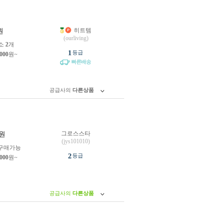
히트템
원
(ourliving)
소
2
개
1
등급
,000
원~
빠른배송
공급사의
다른상품
그로스스타
원
(jys101010)
구매가능
2
등급
,000
원~
공급사의
다른상품