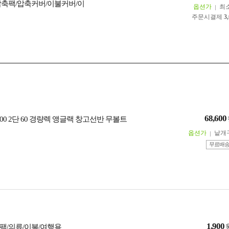
압축팩/압축커버/이불커버/이
옵션가
최
주문시결제
3
68,600
00 2단 60 경량렉 앵글랙 창고선반 무볼트
옵션가
낱개
무료배
1,900
팩/의류/이불/여행용