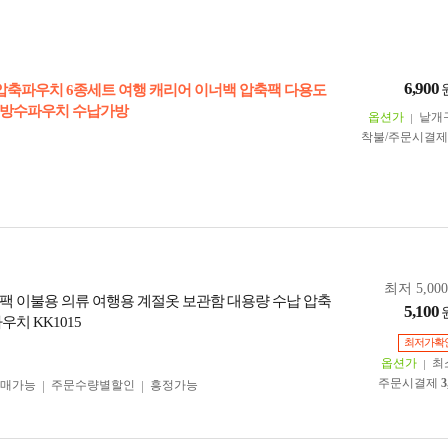
6,900
 압축파우치 6종세트 여행 캐리어 이너백 압축팩 다용도
 방수파우치 수납가방
옵션가
낱개
착불/주문시결
최저 5,00
팩 이불용 의류 여행용 계절옷 보관함 대용량 수납 압축
5,100
우치 KK1015
최저가확
옵션가
최
주문시결제
3
구매가능
주문수량별할인
흥정가능