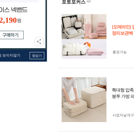
포토포커스
2,190
원
[도매라인]
정리보관백
흥정가능
창 보이지않기
창닫기
특대형 압축
봉투 가방 파
사업자 낱개