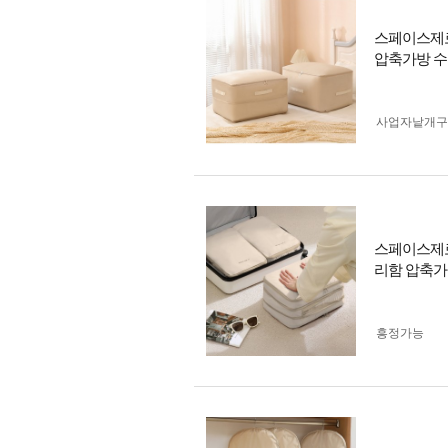
스페이스제로
압축가방 
사업자 낱개
스페이스제로
리함 압축가
흥정가능