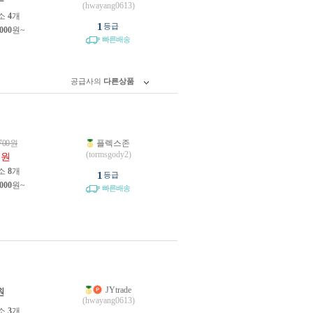
(hwayang0613)
소
4
개
1
등급
,000
원~
빠른배송
공급사의
다른상품
700
원
플렉스존
0
(tormsgody2)
원
소
8
개
1
등급
,000
원~
빠른배송
JYtrade
원
(hwayang0613)
소
3
개