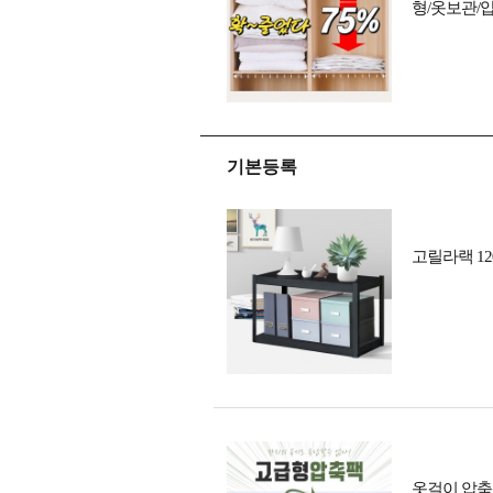
형/옷보관/
기본등록
고릴라랙 12
옷걸이 압축