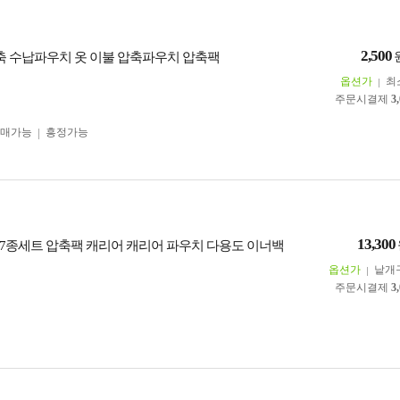
2,500
압축 수납파우치 옷 이불 압축파우치 압축팩
옵션가
최
주문시결제
3
구매가능
흥정가능
13,300
7종세트 압축팩 캐리어 캐리어 파우치 다용도 이너백
옵션가
낱개
주문시결제
3