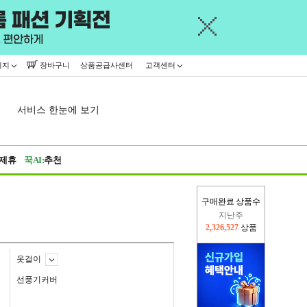
이지
장바구니
상품공급사센터
고객센터
서비스 한눈에 보기
제휴
꾹AI:
추천
지난주
구매완료 상품수
2,326,527
상품
이번주
2,394,107
상품
옷걸이
선풍기커버