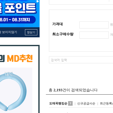
가격대
창 보이지않기
창닫기
최소구매수량
총
2,193
건이 검색되었습니다
도매꾹랭킹순
신규공급사순
최근등록