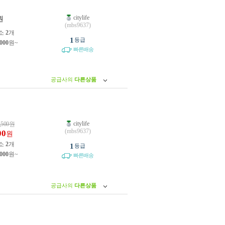
citylife
원
(mbs9637)
소
2
개
1
등급
,000
원~
빠른배송
공급사의
다른상품
citylife
,500
원
(mbs9637)
00
원
소
2
개
1
등급
,000
원~
빠른배송
공급사의
다른상품