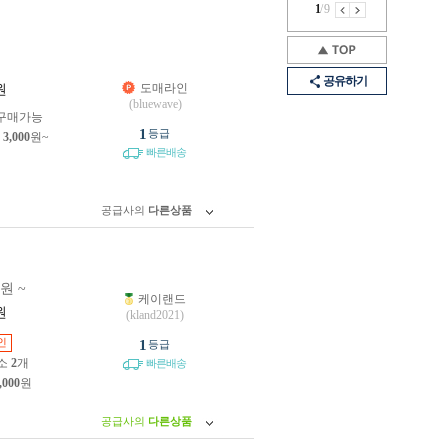
1
/
9
공유하기
도매라인
원
(bluewave)
구매가능
1
등급
제
3,000
원~
빠른배송
공급사의
다른상품
0원 ~
케이랜드
원
(kland2021)
인
1
등급
소
2
개
빠른배송
,000
원
공급사의
다른상품