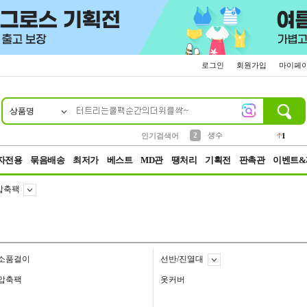
로그인
회원가입
마이페
상품명
10
1
4
5
6
7
8
9
벨트
파우치
등산
실리콘
양말
여성패션
장갑
led
4
3
1
2
4
1
2
생수
인기검색어
1
3
케이스
1
자전용
묶음배송
최저가
베스트
MD관
땡처리
기획전
판촉관
이벤트&
압축팩
소품걸이
선반/진열대
압축팩
옷커버