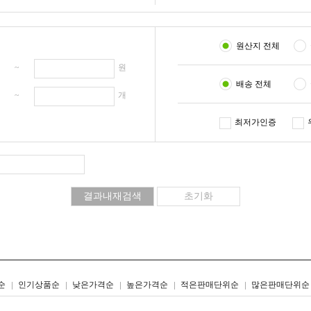
원산지 전체
원 ~
원
배송 전체
개 ~
개
최저가인증
리스트형
갤러리형
순
인기상품순
낮은가격순
높은가격순
적은판매단위순
많은판매단위순