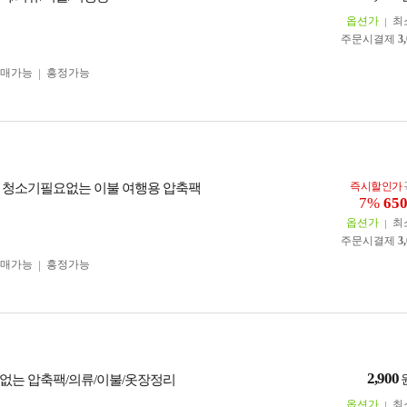
옵션가
최
주문시결제
3
구매가능
흥정가능
즉시할인가
 청소기필요없는 이불 여행용 압축팩
7%
65
옵션가
최
주문시결제
3
구매가능
흥정가능
2,900
없는 압축팩/의류/이불/옷장정리
옵션가
최