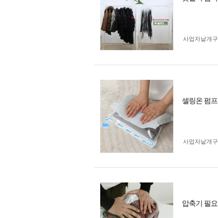
사업자 낱개
셀링온 펌프
사업자 낱개
압축기 필요