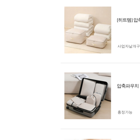
[히트템] 
사업자 낱개
압축파우치 
흥정가능