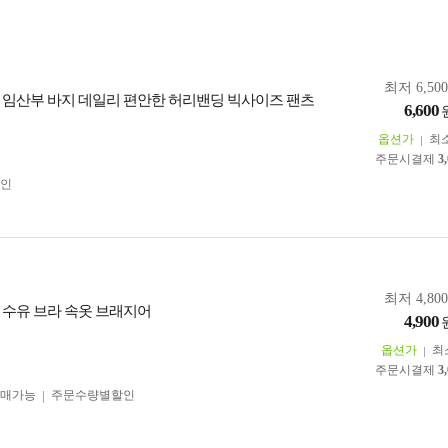
최저 6,50
 임산부 바지 데일리 편안한 허리밴딩 빅사이즈 팬츠
6,600
옵션가
최
주문시결제
3
인
최저 4,80
 수유 브라 속옷 브래지어
4,900
옵션가
최
주문시결제
3
구매가능
주문수량별할인