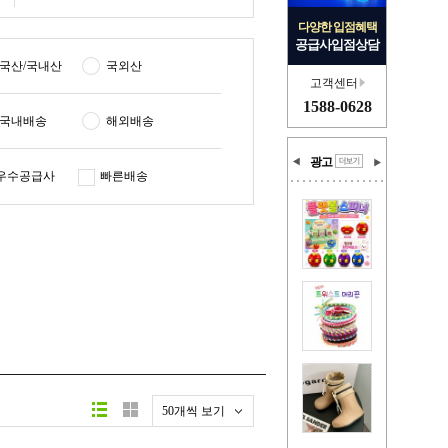
다양한 입점혜택
공급사입점상담
국산/국내산
국외산
고객센터
1588-0628
국내배송
해외배송
광고
우수공급사
빠른배송
50개씩 보기