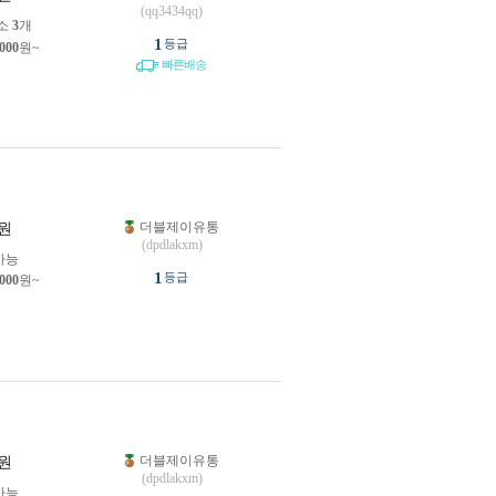
(qq3434qq)
소
3
개
1
등급
,000
원~
빠른배송
더블제이유통
원
(dpdlakxm)
가능
1
등급
,000
원~
더블제이유통
원
(dpdlakxm)
가능