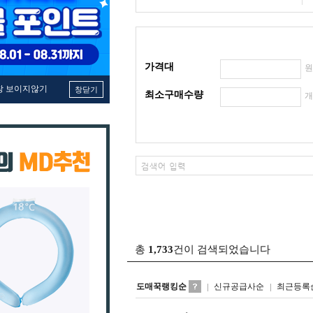
가격대
창 보이지않기
창닫기
최소구매수량
총
1,733
건이 검색되었습니다
도매꾹랭킹순
신규공급사순
최근등록