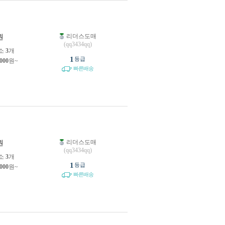
리더스도매
원
(qq3434qq)
소
3
개
1
등급
,000
원~
빠른배송
리더스도매
원
(qq3434qq)
소
3
개
1
등급
,000
원~
빠른배송