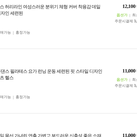
12,100
스 허리라인 여성스러운 분위기 체형 커버 착용감 데일
디자인 세련된
옵션가
최
주문시결제
3
구매가능
흥정가능
11,000
폴댄스 필라테스 요가 런닝 운동 세련된 핏 스타일 디자인
츠 헬스
옵션가
최
주문시결제
3
구매가능
흥정가능
11,000
일 목선 가녀린 연출 가볍고 부드러운 신축성 좋은 소재