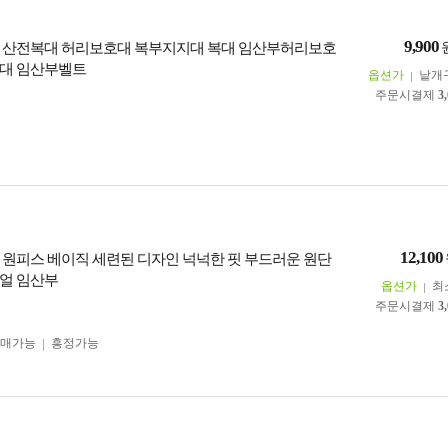
9,900
 산전복대 허리보호대 복부지지대 복대 임산부허리보호
대 임산부벨트
옵션가
낱개
주문시결제
3
12,100
 원피스 베이직 세련된 디자인 넉넉한 핏 부드러운 원단
얼 임산부
옵션가
최
주문시결제
3
구매가능
흥정가능