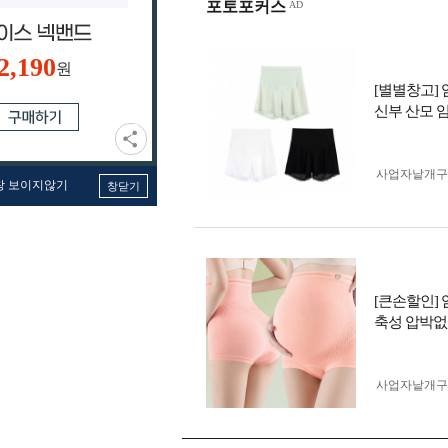
포토포커스
2,190
원
[별별창고]
신부 산모 
사업자 낱개
창 보이지않기
창닫기
[큰손할인]
축성 압박없
사업자 낱개