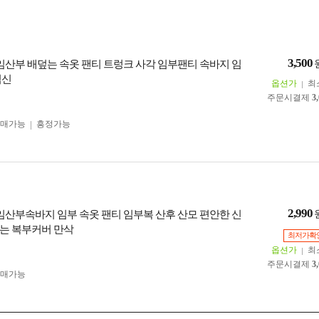
3,500
 임산부 배덮는 속옷 팬티 트렁크 사각 임부팬티 속바지 임
임신
옵션가
최
주문시결제
3
구매가능
흥정가능
2,990
 임산부속바지 임부 속옷 팬티 임부복 산후 산모 편안한 신
는 복부커버 만삭
최저가확
옵션가
최
주문시결제
3
구매가능