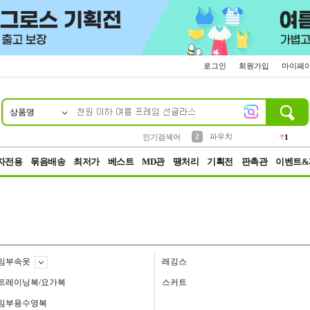
로그인
회원가입
마이페
상품명
10
1
4
5
6
7
8
9
키링
선풍기
말랑이
키캡
텀블러
가방
양말
양산
1
1
5
2
2
2
파우치
인기검색어
1
3
모자
2
자전용
묶음배송
최저가
베스트
MD관
땡처리
기획전
판촉관
이벤트&
임부속옷
레깅스
트레이닝복/요가복
스커트
임부용수영복