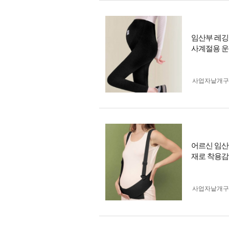
임산부 레깅
사계절용 운
사업자 낱개
어르신 임산
재로 착용감
사업자 낱개