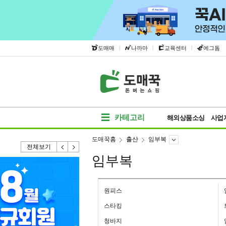
|
|
|
도매매
나까마
교육센터
에그돔
카테고리
해외상품소싱
사업
도매꾹홈
출산
임부복
전체보기
임부복
원피스
스타킹
청바지