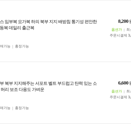
8,200
스 임부복 요가복 하의 북부 지지 배받침 통기성 편안한
동복 데일리 출근복
옵션가
최
주문시결제
3
구매가능
흥정가능
6,600
부 복부 지지해주는 서포트 벨트 부드럽고 탄력 있는 소
 허리 보조 다용도 가벼운
옵션가
최
주문시결제
3
구매가능
흥정가능