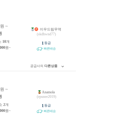
0원 ~
이우드림무역
원
(skdhwnd77)
소
10
개
1
등급
,000
원~
빠른배송
공급사의
다른상품
0원 ~
Anamola
원
(epunee2019)
소
2
개
1
등급
,000
원~
빠른배송