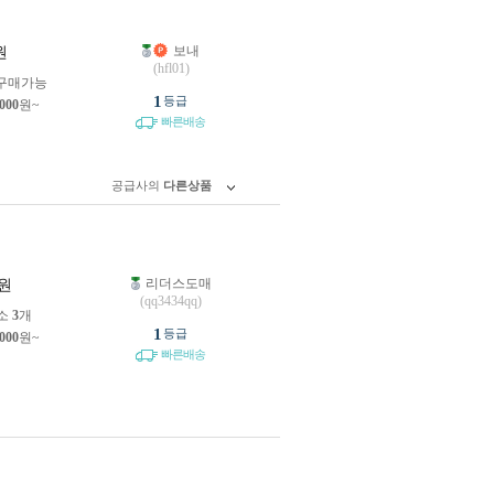
보내
원
(hfl01)
구매가능
1
등급
,000
원~
빠른배송
공급사의
다른상품
리더스도매
원
(qq3434qq)
소
3
개
1
등급
,000
원~
빠른배송