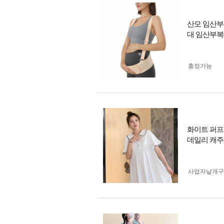
산모 임산부
대 임산부복
흥정가능
화이트 퍼프
데일리 캐주
사업자 낱개