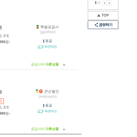
1
/
11
공유하기
특별공급사
원
(ggobburi)
소
2
개
1
등급
,000
원~
빠른배송
공급사의
다른상품
큰손할인
원
(todayspick)
인
1
등급
소
2
개
빠른배송
,000
원~
공급사의
다른상품