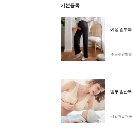
기본등록
여성 임부복
주문수량별할
임부 임산부
사업자 낱개