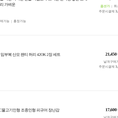
리 가벼운
옵션가
최
주문시결제
3
구매가능
흥정가능
21,450
임부복 산모 팬티 허리 42OK 2장 세트
낱개구매
주문시결제
3
17,600
RC물고기인형 조종인형 피규어 장난감
낱개구매