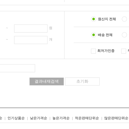
원산지 전체
원 ~
원
배송 전체
개 ~
개
최저가인증
리스트형
갤러리형
순
인기상품순
낮은가격순
높은가격순
적은판매단위순
많은판매단위순