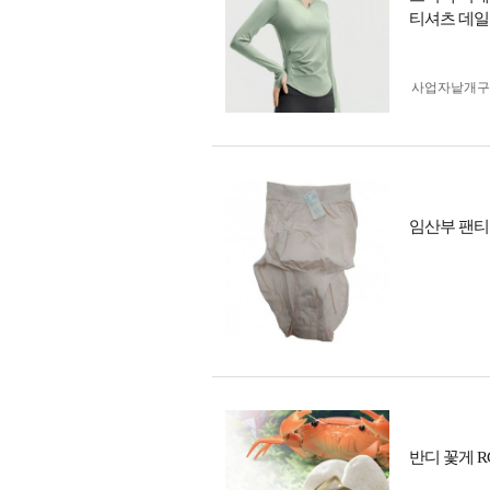
티셔츠 데일
사업자 낱개
임산부 팬티 
반디 꽃게 