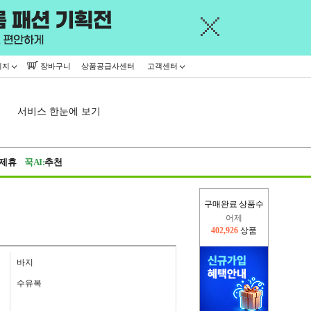
이지
장바구니
상품공급사센터
고객센터
서비스 한눈에 보기
제휴
꾹AI:
추천
어제
구매완료 상품수
402,926
상품
오늘(현재)
362,637
상품
바지
수유복