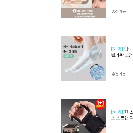
흥정가능
[해외]
남녀
발가락 교정
흥정가능
[해외]
11
스 스트랩 