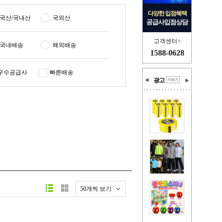
다양한 입점혜택
국산/국내산
국외산
공급사입점상담
고객센터
국내배송
해외배송
1588-0628
우수공급사
빠른배송
광고
50개씩 보기