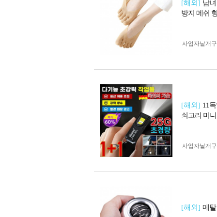
[해외]
남녀
방지 메쉬 
사업자 낱개
[해외]
11독
쇠고리 미니
사업자 낱개
[해외]
메탈