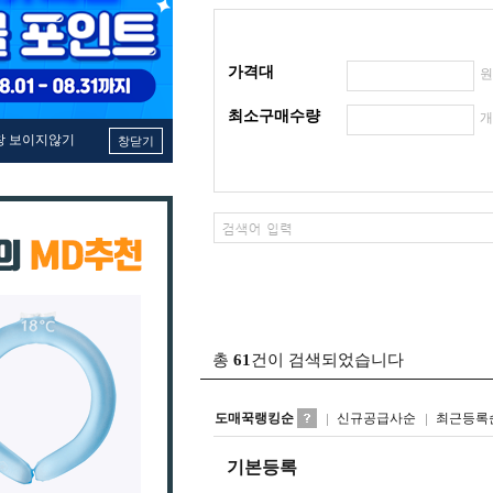
가격대
최소구매수량
창 보이지않기
창닫기
총
61
건이 검색되었습니다
도매꾹랭킹순
신규공급사순
최근등록
기본등록