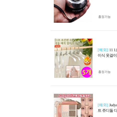
흥정가능
[해외]
11
이식 옷걸이
흥정가능
[해외]
Jud
트 쥬디돌 