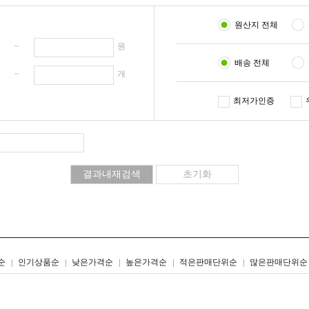
원산지 전체
원 ~
원
배송 전체
개 ~
개
최저가인증
리스트형
갤러리형
순
인기상품순
낮은가격순
높은가격순
적은판매단위순
많은판매단위순