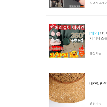
사업자 낱개
[해외]
11
기 미니 스
흥정가능
내츄럴 카우
흥정가능