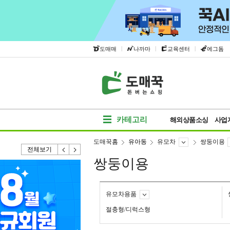
|
|
|
도매매
나까마
교육센터
에그돔
카테고리
해외상품소싱
사업
도매꾹홈
유아동
유모차
쌍둥이용
전체보기
쌍둥이용
유모차용품
절충형/디럭스형