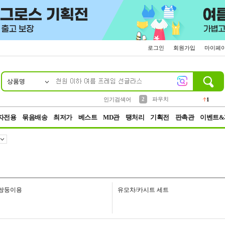
로그인
회원가입
마이페
상품명
10
1
4
5
6
7
8
9
키링
선풍기
말랑이
키캡
텀블러
가방
양말
양산
1
1
5
2
2
2
파우치
인기검색어
1
3
모자
2
자전용
묶음배송
최저가
베스트
MD관
땡처리
기획전
판촉관
이벤트&
쌍둥이용
유모차/카시트 세트