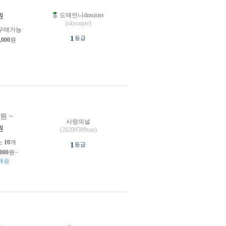
도매언니dmsister
원
(skycuper)
구매가능
1
등급
,000
원
0원 ~
사랑의널
원
(20200509sun)
소
10
개
1
등급
,000
원~
배송