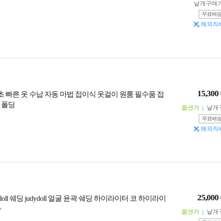
낱개구매
무료배
해외직
15,300
 1초 빠른 옷 수납 자동 마법 접이식 옷걸이 원룸 필수품 접
 폴딩
옵션가
낱개
무료배
해외직
25,000
ydoll 쉐딩 judydoll 얼굴 윤곽 쉐딩 하이라이터 코 하이라이
다
옵션가
낱개