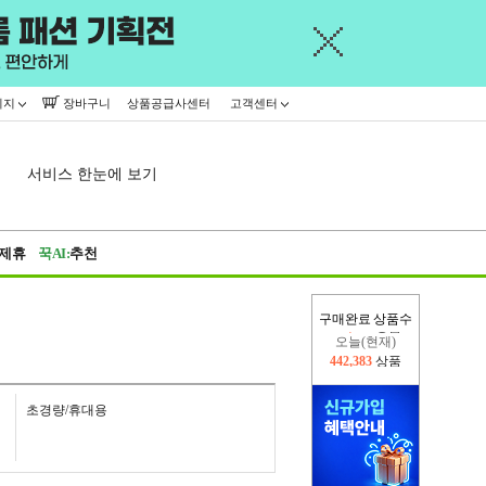
이지
장바구니
상품공급사센터
고객센터
서비스 한눈에 보기
제휴
꾹AI:
추천
구매완료 상품수
오늘(현재)
442,383
상품
어제
402,926
상품
초경량/휴대용