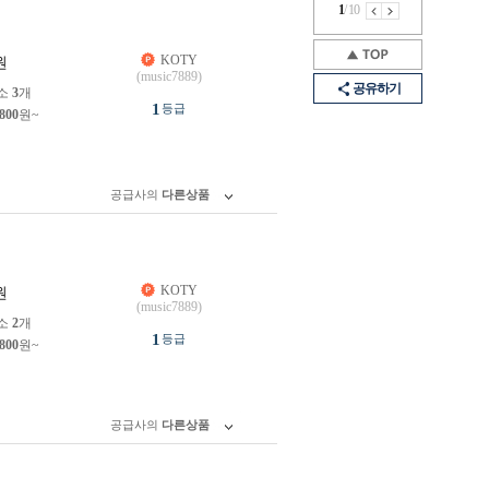
1
/
10
KOTY
원
(music7889)
공유하기
소
3
개
1
등급
,800
원~
공급사의
다른상품
KOTY
원
(music7889)
소
2
개
1
등급
,800
원~
공급사의
다른상품