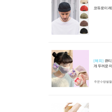
코듀로이 레트
[해외]
큐티
개 두꺼운 
주문수량별할