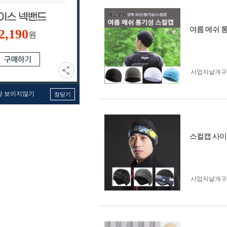
여름 메쉬 
2,190
원
사업자 낱개
창 보이지않기
창닫기
스컬캡 사이
사업자 낱개