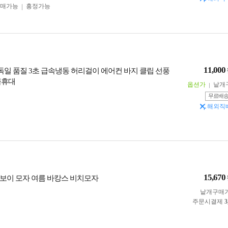
구매가능
흥정가능
11,000
1 독일 품질 3초 급속냉동 허리걸이 에어컨 바지 클립 선풍
몰휴대
옵션가
낱개
무료배
해외직
15,670
보이 모자 여름 바캉스 비치모자
낱개구매
주문시결제
3