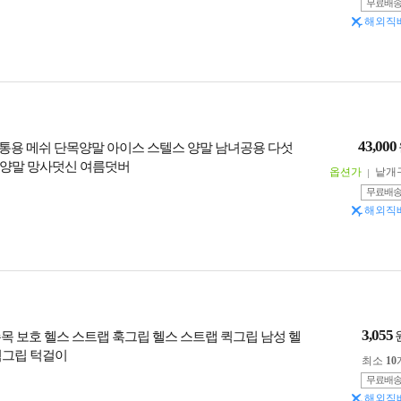
무료배
해외직
43,000
통용 메쉬 단목양말 아이스 스텔스 양말 남녀공용 다섯
양말 망사덧신 여름덧버
옵션가
낱개
무료배
해외직
3,055
 손목 보호 헬스 스트랩 훅그립 헬스 스트랩 퀵그립 남성 헬
퀵그립 턱걸이
최소
10
무료배
해외직