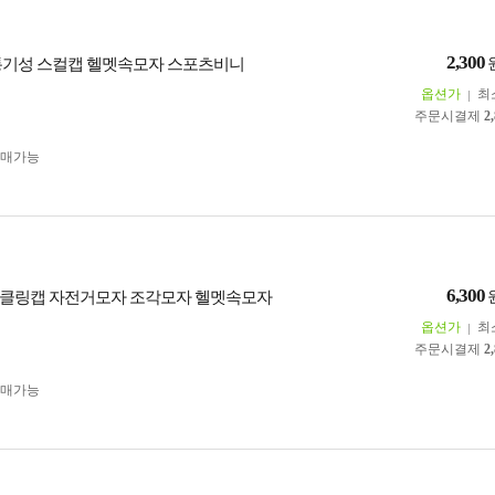
2,300
통기성 스컬캡 헬멧속모자 스포츠비니
옵션가
최
주문시결제
2
구매가능
6,300
클링캡 자전거모자 조각모자 헬멧속모자
옵션가
최
주문시결제
2
구매가능