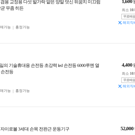
1,600
 겸용 교정용 다섯 발가락 얕은 양말 덧신 뒤꿈치 미끄럼
항균 무좀 히든
최소
10
무료배
해외직
구매가능
흥정가능
4,400
일의 기술휴대용 손전등 초강력 led 손전등 6000루멘 열
 손전등
최소
10
무료배
해외직
구매가능
흥정가능
52,000
 자이로볼 3세대 손목 전완근 운동기구