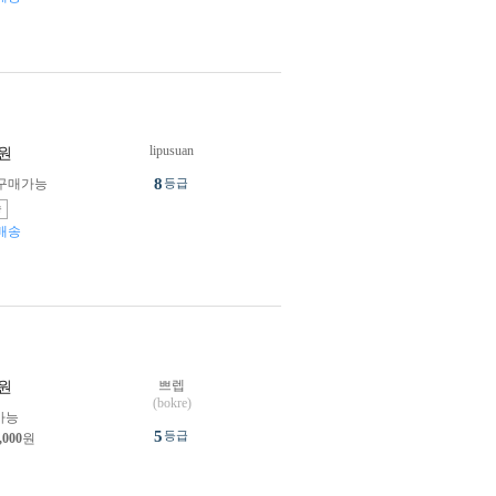
lipusuan
원
8
구매가능
등급
송
배송
쁘렙
원
(bokre)
가능
5
등급
,000
원