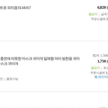
6,820
로 와치캡 ELM-057
옵션가
낱개
주문시결제
3
최저 1,50
 충전재 따뜻한 마스크 귀마개 일체형 여아 방한용 귀마
1,750
마스크 귀마개
옵션가
최
주문시결제
3
해외직
인
흥정가능