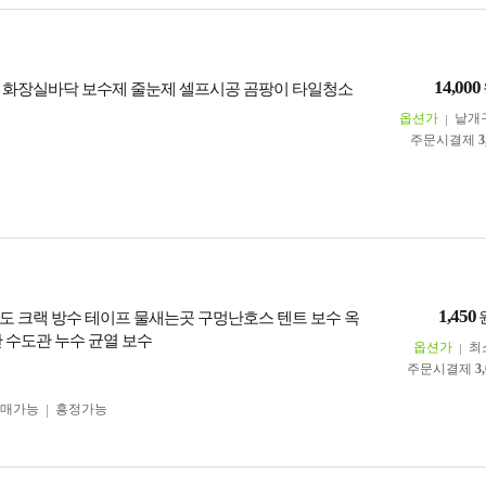
14,000
 화장실바닥 보수제 줄눈제 셀프시공 곰팡이 타일청소
옵션가
낱개
주문시결제
3
1,450
도 크랙 방수 테이프 물새는곳 구멍난호스 텐트 보수 옥
관 수도관 누수 균열 보수
옵션가
최
주문시결제
3
구매가능
흥정가능