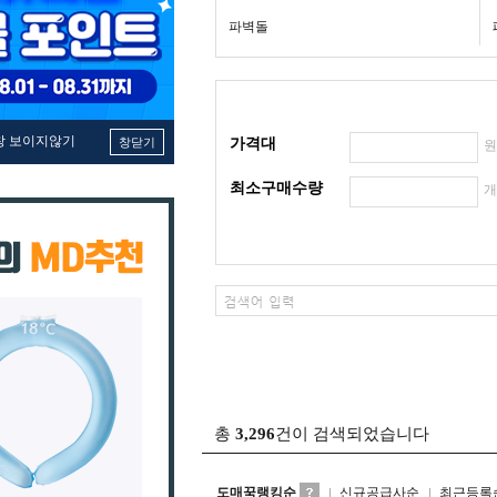
파벽돌
창 보이지않기
창닫기
가격대
최소구매수량
총
3,296
건이 검색되었습니다
도매꾹랭킹순
신규공급사순
최근등록