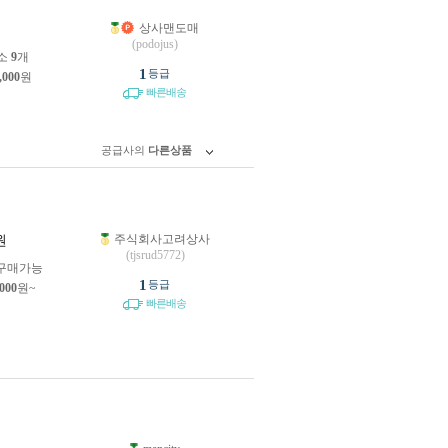
상사맨도매
원
(podojus)
소
9
개
1
등급
,000
원
빠른배송
공급사의
다른상품
주식회사고려상사
원
(tjsrud5772)
구매가능
1
등급
,000
원~
빠른배송