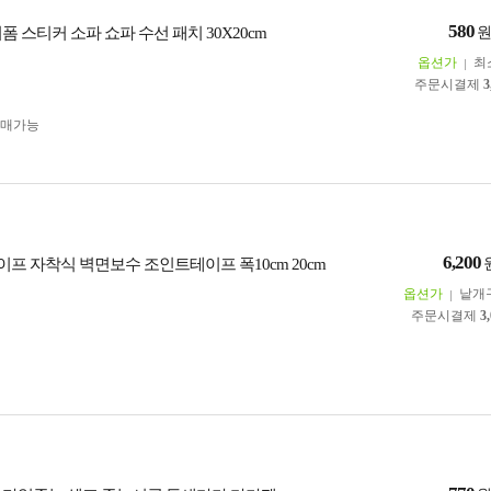
580
폼 스티커 소파 쇼파 수선 패치 30X20cm
옵션가
최
주문시결제
3
구매가능
6,200
프 자착식 벽면보수 조인트테이프 폭10cm 20cm
옵션가
낱개
주문시결제
3