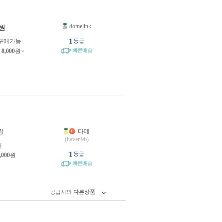
domelink
원
1
구매가능
등급
빠른배송
제
8,000
원~
다데
원
(haven96)
개
1
등급
,000
원
빠른배송
공급사의
다른상품