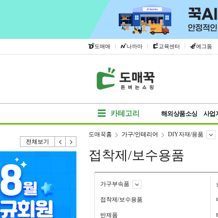
|
|
|
도매매
나까마
교육센터
에그돔
카테고리
해외상품소싱
사업
도매꾹홈
가구/인테리어
DIY자재/용품
전체보기
접착제/보수용품
가구부속품
접착제/보수용품
반제품