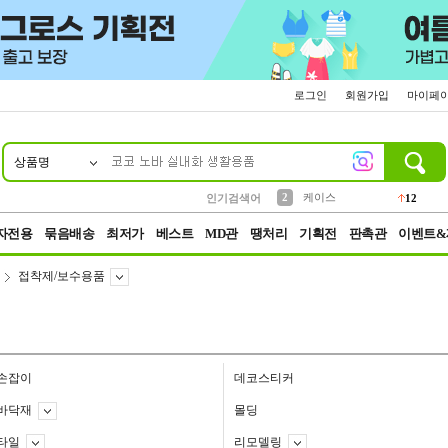
로그인
회원가입
마이페
상품명
10
1
4
5
6
7
8
9
파우치
등산
벨트
실리콘
양말
모자
양산
여성패션
152
395
555
12
1
1
5
3
2
케이스
인기검색어
12
3
생수
454
자전용
묶음배송
최저가
베스트
MD관
땡처리
기획전
판촉관
이벤트&
접착제/보수용품
손잡이
데코스티커
바닥재
몰딩
타일
리모델링