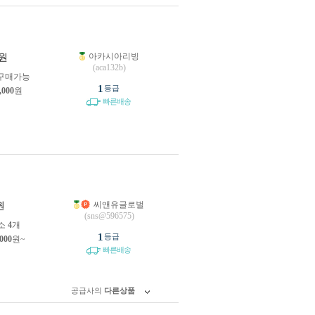
아카시아리빙
원
(aca132b)
구매가능
1
등급
,000
원
빠른배송
씨앤유글로벌
원
(sns@596575)
소
4
개
1
등급
,000
원~
빠른배송
공급사의
다른상품