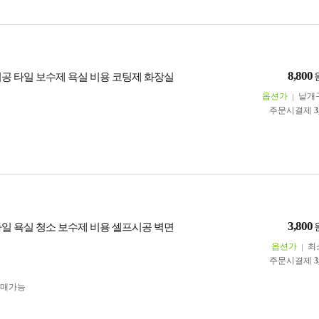
8,800
시공 타일 보수제 욕실 비용 코팅제 화장실
옵션가
낱개
주문시결제
3
3,800
타일 욕실 청소 보수제 비용 셀프시공 벽면
옵션가
최
주문시결제
3
구매가능