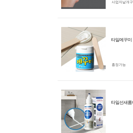
사업자 낱개
타일메꾸미 
흥정가능
타일선새롬이