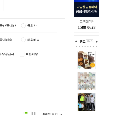
다양한 입점혜택
공급사입점상담
고객센터
국산/국내산
국외산
1588-0628
국내배송
해외배송
광고
우수공급사
빠른배송
50개씩 보기