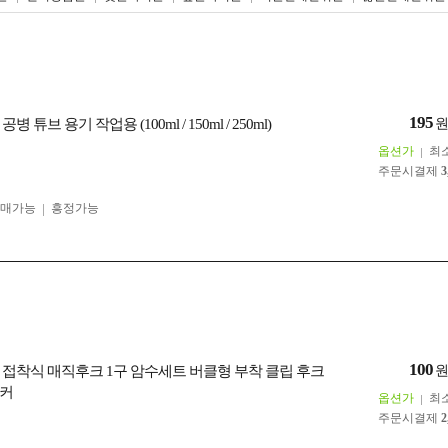
195
 튜브 용기 작업용 (100ml / 150ml / 250ml)
옵션가
최
주문시결제
3
구매가능
흥정가능
100
 접착식 매직후크 1구 암수세트 버클형 부착 클립 후크
티커
옵션가
최
주문시결제
2