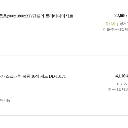
22,600
음(900x1800x3T)/단프라 플라베니아시트
옵션가
낱개
착불/주문시결
4,110
카 스크래치 복원 10색 세트 DD-13171
최소
2
주문시결제
3
구매가능