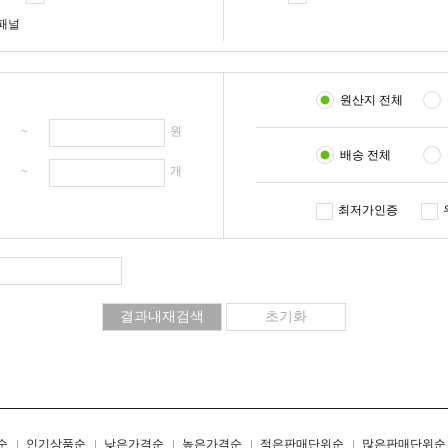
패널
원산지 전체
원 ~
원
배송 전체
개 ~
개
최저가인증
리스트형
갤러리형
순
인기상품순
낮은가격순
높은가격순
적은판매단위순
많은판매단위순