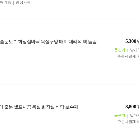
구매가능
흥정가능
5,300
줄눈보수 화장실바닥 욕실구멍 매지 대리석 벽 들뜸
옵션가
낱개
주문시결제
3
8,800
 줄눈 셀프시공 욕실 화장실 바닥 보수제
옵션가
낱개
주문시결제
3