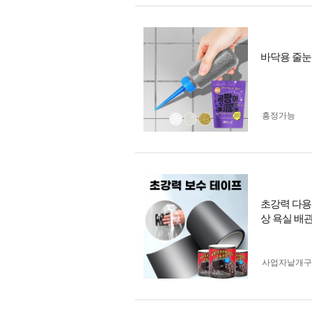
바닥용 줄눈
흥정가능
초강력 다용
상 욕실 배
사업자 낱개