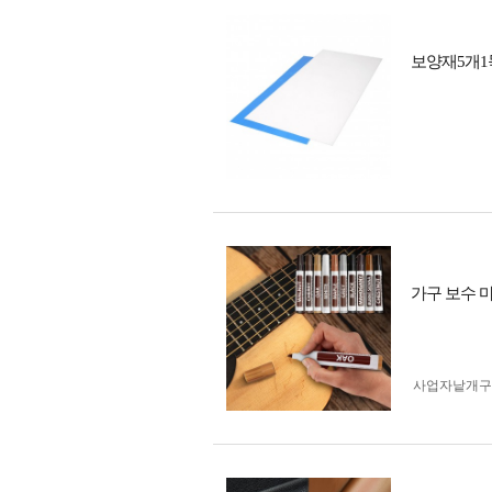
보양재5개1묶
가구 보수 마
사업자 낱개