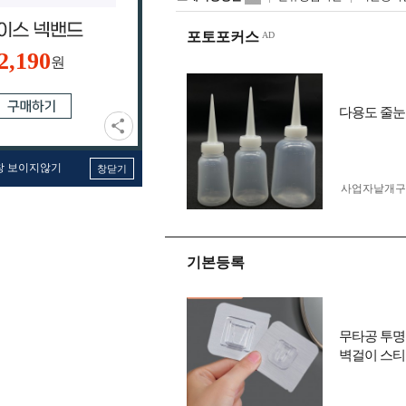
포토포커스
2,190
원
다용도 줄눈 공병
창 보이지않기
창닫기
사업자 낱개
기본등록
무타공 투명
벽걸이 스