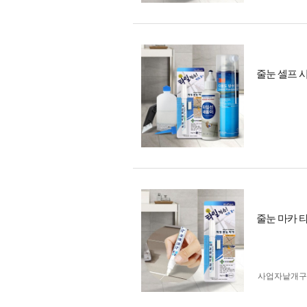
줄눈 셀프 
줄눈 마카 
사업자 낱개