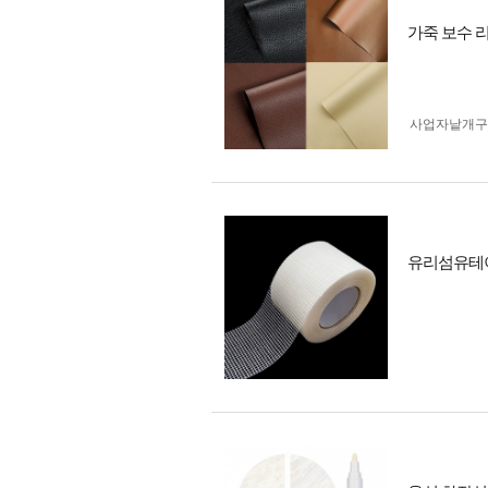
가죽 보수 리
사업자 낱개
유리섬유테이