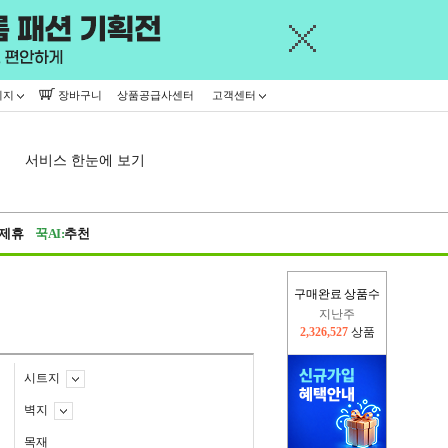
이지
장바구니
상품공급사센터
고객센터
서비스 한눈에 보기
제휴
꾹AI:
추천
구매완료 상품수
지난주
2,326,527
상품
이번주
2,296,615
상품
시트지
벽지
목재