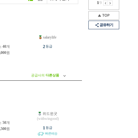
1
/
9
공유하기
salarylife
원
2
소
40
개
등급
,000
원
공급사의
다른상품
위드윈굿
원
(withwingood)
소
50
개
1
등급
,500
원
빠른배송