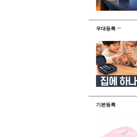
우대등록
기본등록