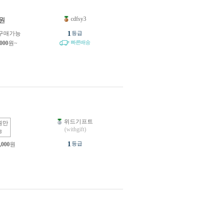
cdfsy3
원
1
구매가능
등급
빠른배송
,000
원~
위드기프트
원만
(withgift)
능
1
등급
,000
원