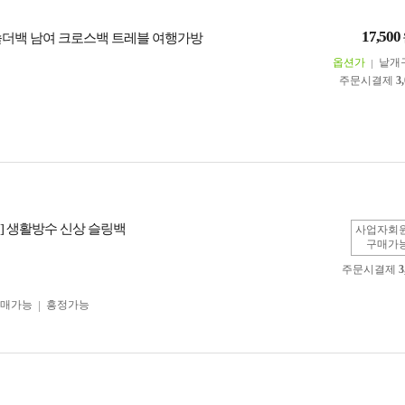
17,500
숄더백 남여 크로스백 트레블 여행가방
옵션가
낱개
주문시결제
3
] 생활방수 신상 슬링백
사업자회
구매가
주문시결제
3
구매가능
흥정가능