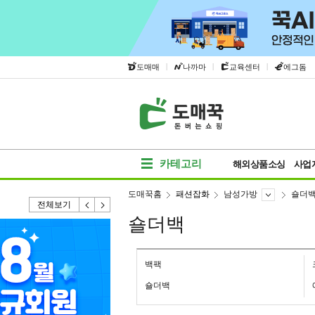
|
|
|
도매매
나까마
교육센터
에그돔
카테고리
해외상품소싱
사업
도매꾹홈
패션잡화
남성가방
숄더
전체보기
숄더백
백팩
숄더백