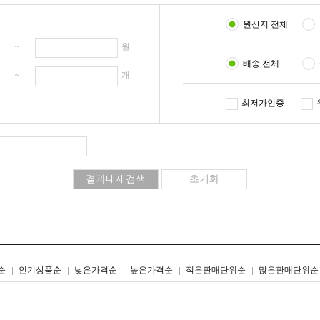
원산지 전체
원 ~
원
배송 전체
개 ~
개
최저가인증
리스트형
갤러리형
순
인기상품순
낮은가격순
높은가격순
적은판매단위순
많은판매단위순