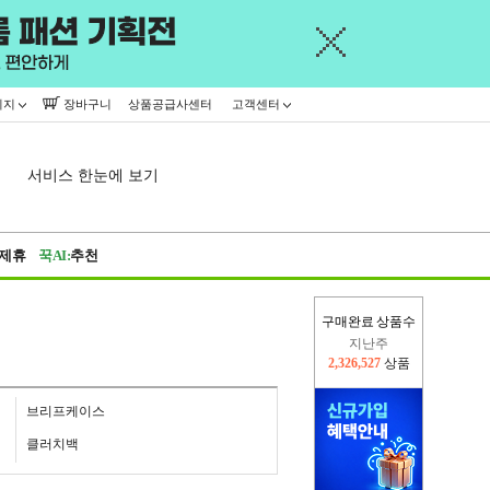
이지
장바구니
상품공급사센터
고객센터
서비스 한눈에 보기
제휴
꾹AI:
추천
구매완료 상품수
지난주
2,326,527
상품
이번주
2,229,847
상품
브리프케이스
클러치백