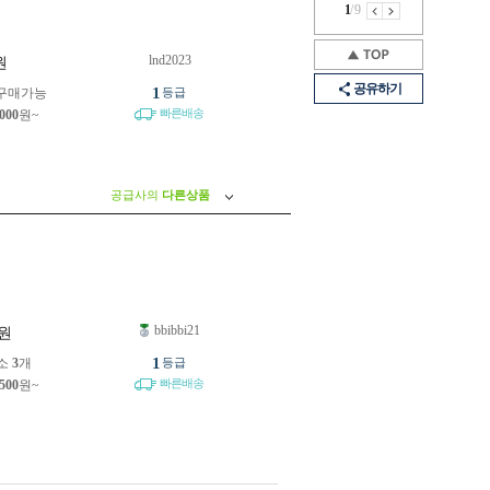
1
/
9
lnd2023
원
공유하기
1
구매가능
등급
빠른배송
,000
원~
공급사의
다른상품
bbibbi21
원
1
소
3
개
등급
빠른배송
,500
원~