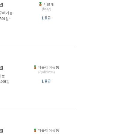
저팔개
원
(bngc)
구매가능
1
등급
,500
원~
더블제이유통
원
(dpdlakxm)
가능
1
등급
,000
원
더블제이유통
원