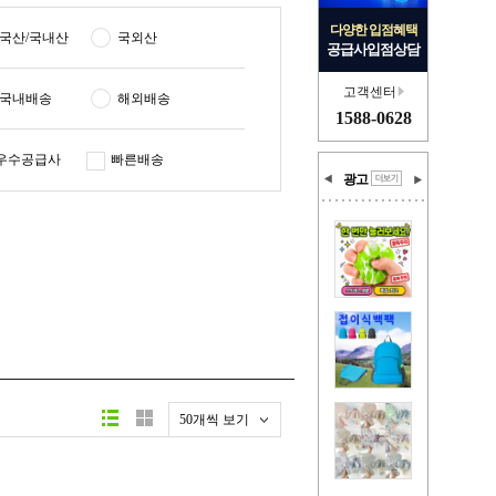
다양한 입점혜택
국산/국내산
국외산
공급사입점상담
고객센터
국내배송
해외배송
1588-0628
우수공급사
빠른배송
광고
50개씩 보기