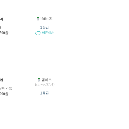
bbibbi21
원
1
개
등급
,500
원~
빠른배송
엠마트
원
(sinwoo9731)
구매가능
1
등급
,000
원~