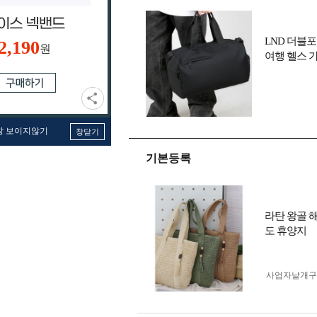
LND 더블
2,190
원
여행 헬스 
창 보이지않기
창닫기
기본등록
라탄 왕골 
도 휴양지
사업자 낱개