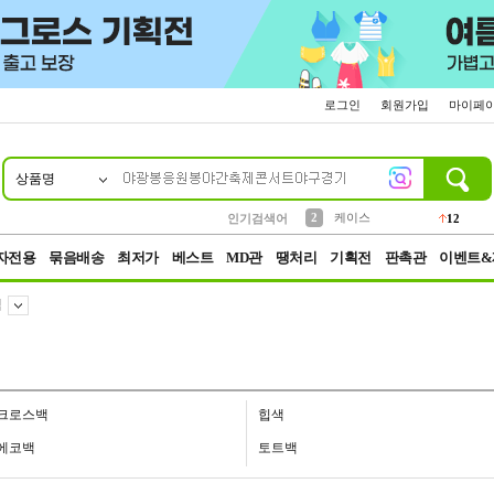
로그인
회원가입
마이페
상품명
10
1
4
5
6
7
8
9
파우치
등산
벨트
실리콘
양말
모자
양산
여성패션
152
395
555
12
1
1
5
3
2
케이스
인기검색어
12
3
생수
454
자전용
묶음배송
최저가
베스트
MD관
땡처리
기획전
판촉관
이벤트&
백
크로스백
힙색
에코백
토트백