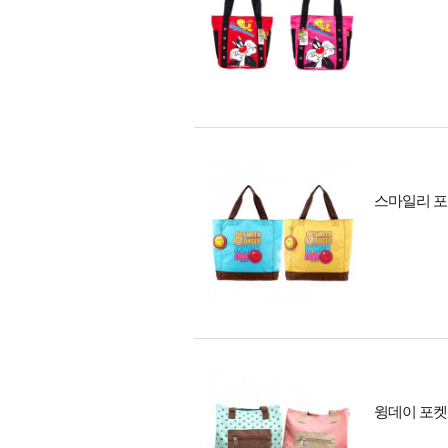
스마일리 포
윙데이 포켓