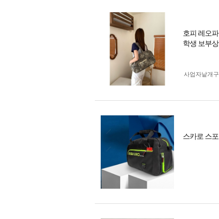
호피 레오파
학생 보부상
사업자 낱개
스카로 스포