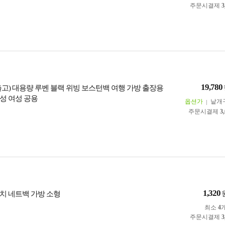
주문시결제
3
19,780
출고) 대용량 루벤 블랙 위빙 보스턴백 여행 가방 출장용
성 여성 공용
옵션가
낱개
주문시결제
3
1,320
치 네트백 가방 소형
최소
4
주문시결제
3