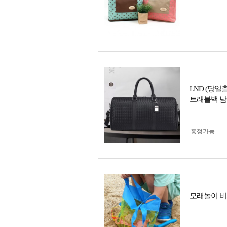
LND (당일
트래블백 남
흥정가능
모래놀이 비