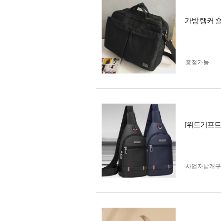
가방 탱커 
흥정가능
[위드기프트
사업자 낱개