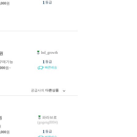
1
등급
,000
원
lnd_growth
원
1
구매가능
등급
빠른배송
,000
원~
공급사의
다른상품
파라브로
원
(gogeng8004)
개
1
등급
,000
원