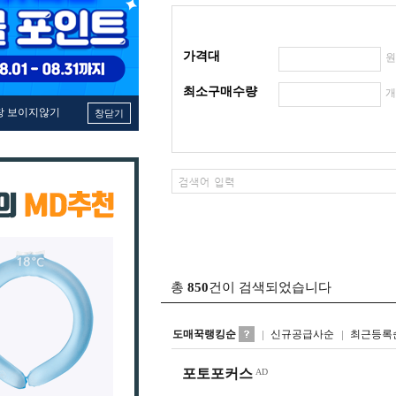
가격대
최소구매수량
창 보이지않기
창닫기
총
850
건이 검색되었습니다
도매꾹랭킹순
신규공급사순
최근등록
포토포커스