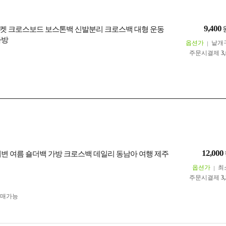
9,400
포켓 크로스보드 보스톤백 신발분리 크로스백 대형 운동
가방
옵션가
낱개
주문시결제
3
12,000
해변 여름 숄더백 가방 크로스백 데일리 동남아 여행 제주
옵션가
최
주문시결제
3
구매가능