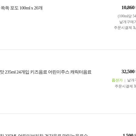
10,860
쏙 포도 100ml x 20개
(100ml당 5
낱개구매
주문시결제
3
32,500
맛 235ml 24개입 키즈음료 어린이주스 캐릭터음료
옵션가
낱개
주문시결제
3
1,500