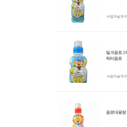
사업자 낱개
밀크음료 2
릭터음료
사업자 낱개
음료대용량 