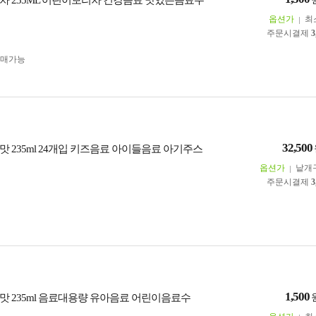
차 235ML 어린이보리차 건강음료 맛있는음료수
옵션가
최
주문시결제
3
구매가능
32,500
맛 235ml 24개입 키즈음료 아이들음료 아기주스
옵션가
낱개
주문시결제
3
1,500
맛 235ml 음료대용량 유아음료 어린이음료수