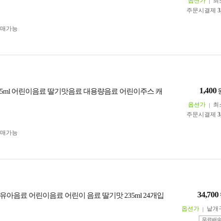
옵션가
최
주문시결제
3
구매가능
1,400
35ml 어린이음료 딸기맛음료 대용량음료 어린이주스 캐
옵션가
최
주문시결제
3
구매가능
34,700
유아음료 어린이음료 어린이 음료 딸기맛 235ml 24개입
옵션가
낱개
무료배