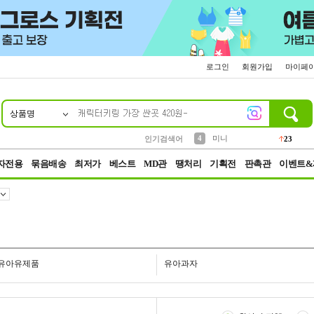
로그인
회원가입
마이페
상품명
10
1
2
3
6
7
8
9
키링
파우치
모자
선풍기
가방
양말
짱구
텀블러
2
1
1
7
3
4
미니
인기검색어
23
5
말랑이
자전용
묶음배송
최저가
베스트
MD관
땡처리
기획전
판촉관
이벤트&
유아유제품
유아과자