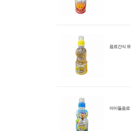
음료간식 유아
아이들음료 