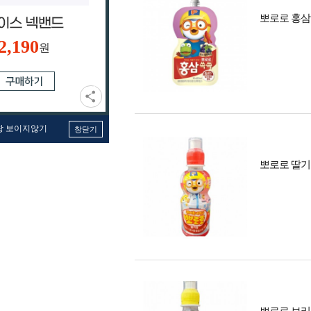
뽀로로 홍삼 쏙
2,190
원
창 보이지않기
창닫기
뽀로로 딸기