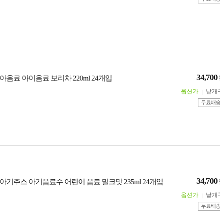
34,700
음료 아이음료 보리차 220ml 24개입
옵션가
낱개
무료배
34,700
아기주스 아기음료수 어린이 음료 밀크맛 235ml 24개입
옵션가
낱개
무료배