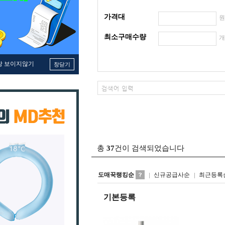
가격대
최소구매수량
창 보이지않기
창닫기
총
37
건이 검색되었습니다
도매꾹랭킹순
신규공급사순
최근등록
기본등록