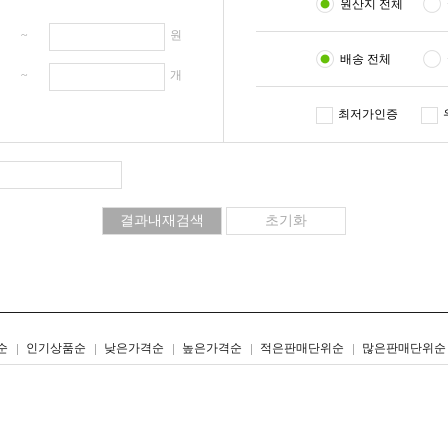
원산지 전체
원 ~
원
배송 전체
개 ~
개
최저가인증
리스트형
갤러리형
순
인기상품순
낮은가격순
높은가격순
적은판매단위순
많은판매단위순