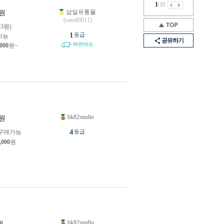
1
/
10
삼일유통몰
원
(samil0011)
43원)
1
등급
가능
공유하기
빠른배송
,000
원~
bk82studio
원
4
구매가능
등급
,000
원
bk82studio
원