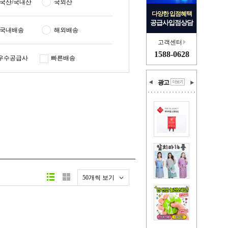
국산/국내산
국외산
다양한 입점혜택
공급사입점상담
국내배송
해외배송
고객센터
1588-0628
우수공급사
빠른배송
광고
50개씩 보기