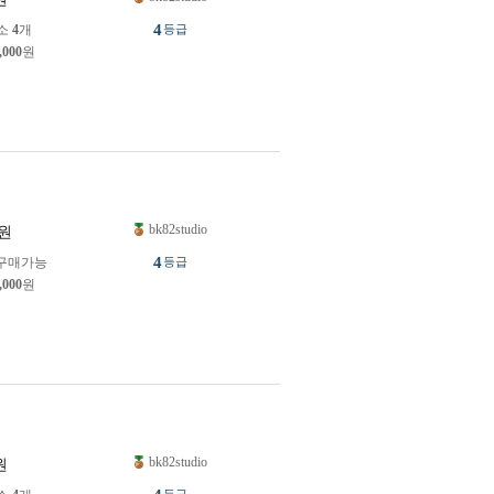
4
소
4
개
등급
,000
원
bk82studio
원
4
구매가능
등급
,000
원
bk82studio
원