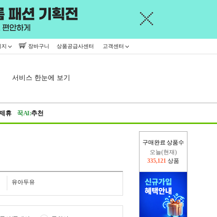
이지
장바구니
상품공급사센터
고객센터
서비스 한눈에 보기
제휴
꾹AI:
추천
구매완료 상품수
어제
445,716
상품
오늘(현재)
335,121
상품
유아두유