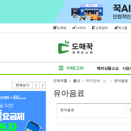
|
|
|
도매매
나까마
교육센터
에그돔
카테고리
해외상품소싱
사업
도매꾹홈
출산
아기간식
유아음료
전체보기
유아음료
유아음료