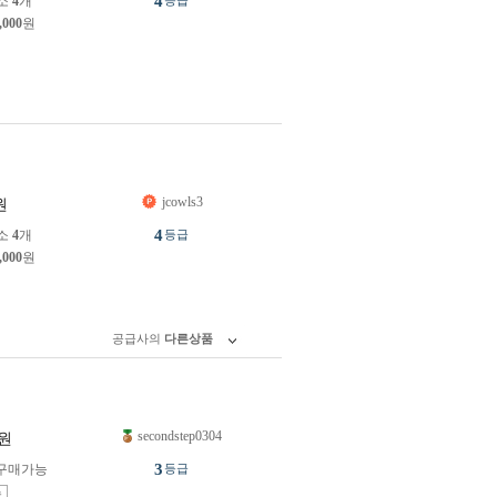
4
소
4
개
등급
,000
원
jcowls3
원
4
소
4
개
등급
,000
원
공급사의
다른상품
secondstep0304
원
3
구매가능
등급
송