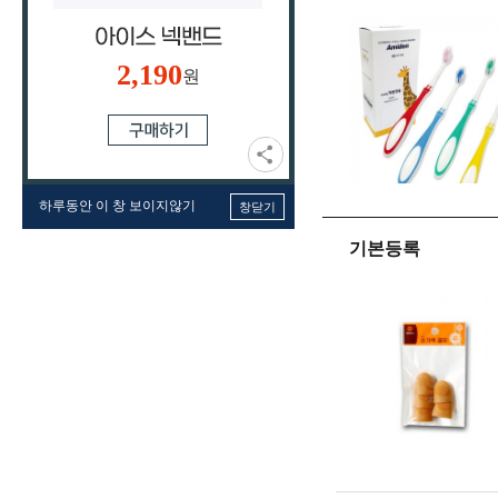
2,190
원
하루동안 이 창 보이지않기
창닫기
기본등록