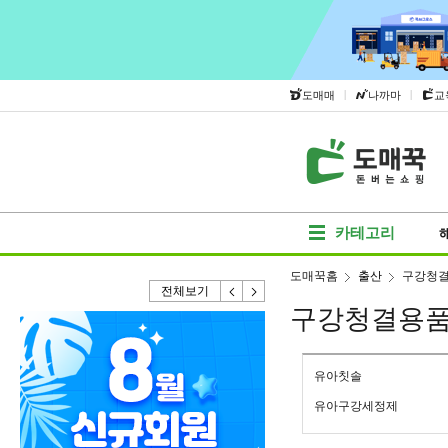
|
|
도매매
나까마
교
카테고리
도매꾹홈
출산
구강청
전체보기
구강청결용
유아칫솔
유아구강세정제