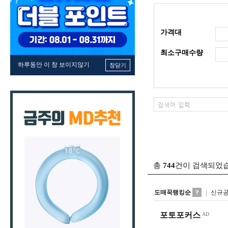
가격대
최소구매수량
하루동안 이 창 보이지않기
창닫기
총
744
건이 검색되었
도매꾹랭킹순
신규
포토포커스