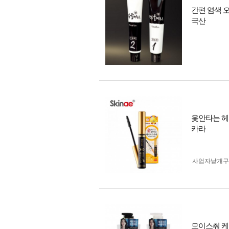
간편 염색 
국산
옻안타는 헤
카라
사업자 낱개
모이스춰 케