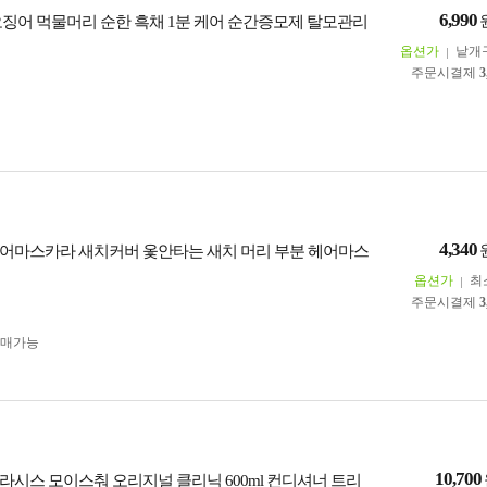
6,990
오징어 먹물머리 순한 흑채 1분 케어 순간증모제 탈모관리
옵션가
낱개
주문시결제
3
4,340
어마스카라 새치커버 옻안타는 새치 머리 부분 헤어마스
옵션가
최
주문시결제
3
구매가능
10,700
라시스 모이스춰 오리지널 클리닉 600ml 컨디셔너 트리