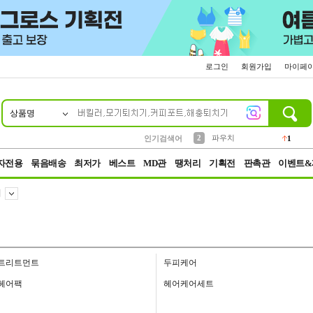
로그인
회원가입
마이페
상품명
10
1
4
5
6
7
8
9
키링
선풍기
말랑이
키캡
텀블러
가방
양말
양산
1
1
5
2
2
2
파우치
인기검색어
1
3
모자
2
자전용
묶음배송
최저가
베스트
MD관
땡처리
기획전
판촉관
이벤트&
어
트리트먼트
두피케어
헤어팩
헤어케어세트