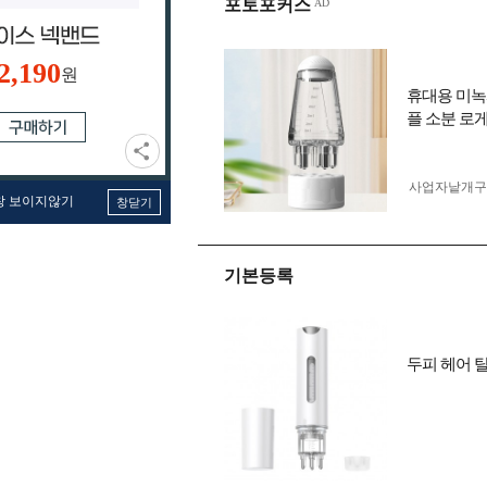
포토포커스
2,190
원
휴대용 미녹
플 소분 로
사업자 낱개
창 보이지않기
창닫기
기본등록
두피 헤어 