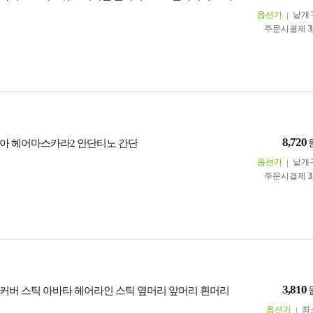
옵션가
낱개
주문시결제
3
8,720
아 헤어마스카라2 안단티노 간단
옵션가
낱개
주문시결제
3
3,810
커버 스틱 아바타 헤어라인 스틱 옆머리 앞머리 흰머리
옵션가
최