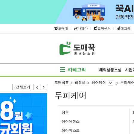
|
|
|
도매매
나까마
교육센터
에그돔
카테고리
해외상품소싱
사업
도매꾹홈
화장품
헤어케어
두피케
전체보기
두피케어
샴푸
헤어에센스
헤어미스트