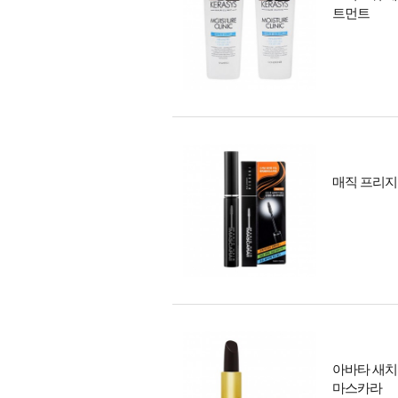
트먼트
매직 프리지
아바타 새치
마스카라