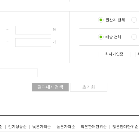
원산지 전체
원 ~
원
배송 전체
개 ~
개
최저가인증
리스트형
갤러리형
순
인기상품순
낮은가격순
높은가격순
적은판매단위순
많은판매단위순