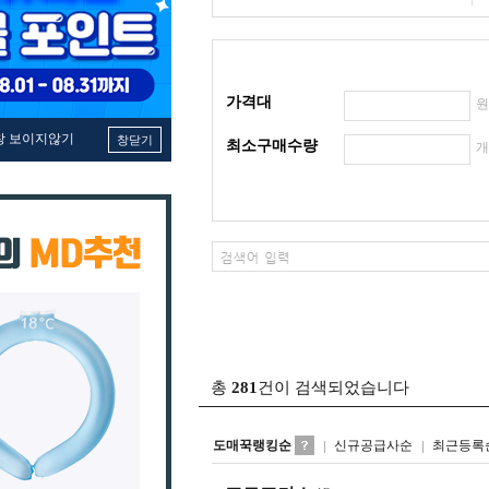
가격대
창 보이지않기
창닫기
최소구매수량
총
281
건이 검색되었습니다
도매꾹랭킹순
신규공급사순
최근등록