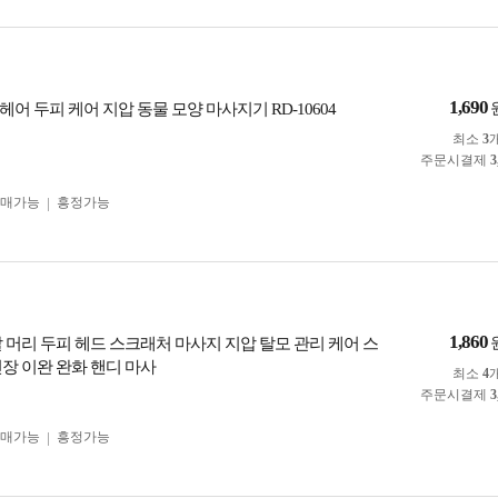
1,690
어 두피 케어 지압 동물 모양 마사지기 RD-10604
최소
3
주문시결제
3
구매가능
흥정가능
1,860
발 머리 두피 헤드 스크래처 마사지 지압 탈모 관리 케어 스
긴장 이완 완화 핸디 마사
최소
4
주문시결제
3
구매가능
흥정가능