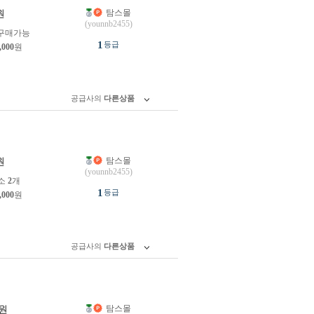
탐스몰
원
(younnb2455)
구매가능
1
등급
,000
원
공급사의
다른상품
탐스몰
원
(younnb2455)
소
2
개
1
등급
,000
원
공급사의
다른상품
탐스몰
원