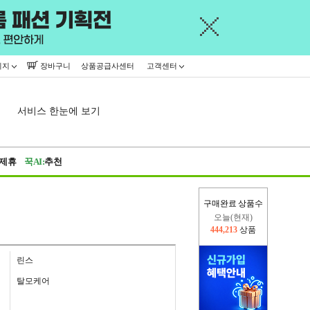
이지
장바구니
상품공급사센터
고객센터
서비스 한눈에 보기
제휴
꾹AI:
추천
구매완료 상품수
오늘(현재)
444,213
상품
어제
402,926
상품
린스
탈모케어