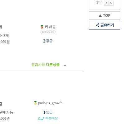
1
/
10
공유하기
커버풀
원
(nae2726)
소
2
개
2
등급
,000
원
공급사의
다른상품
podojus_growth
원
1
구매가능
등급
빠른배송
,000
원