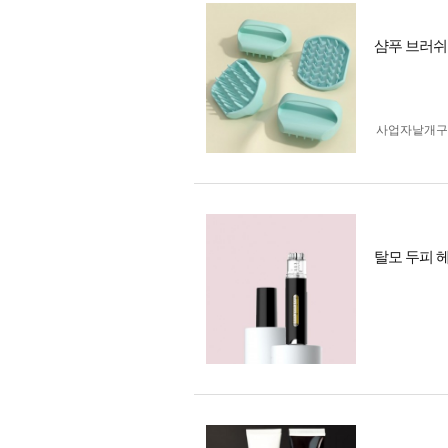
샴푸 브러쉬
사업자 낱개
탈모 두피 