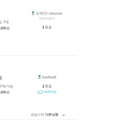
도매언니dmsister
원
(skycuper)
소
7
개
1
등급
,000
원
bandimall
원
1
구매가능
등급
빠른배송
,000
원
공급사의
다른상품