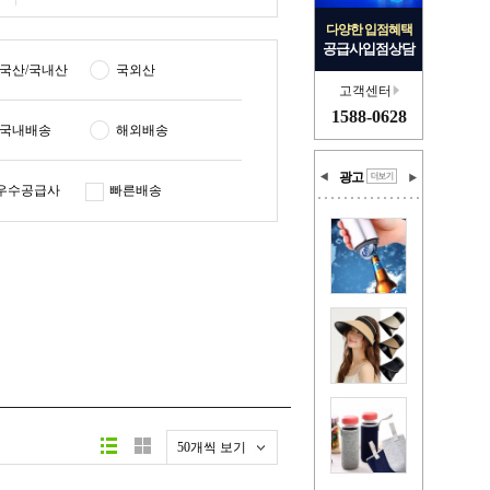
다양한 입점혜택
공급사입점상담
국산/국내산
국외산
고객센터
1588-0628
국내배송
해외배송
광고
우수공급사
빠른배송
50개씩 보기