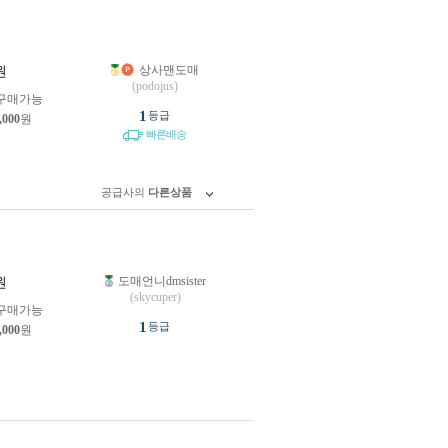
상사맨도매
원
(podojus)
구매가능
1
등급
,000
원
빠른배송
공급사의
다른상품
도매언니dmsister
원
(skycuper)
구매가능
1
등급
,000
원