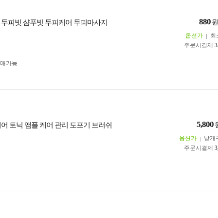
880
 두피빗 샴푸빗 두피케어 두피마사지
옵션가
최
주문시결제
3
구매가능
5,800
헤어 토닉 앰플 케어 관리 도포기 브러쉬
옵션가
낱개
주문시결제
3