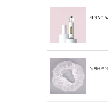
헤어 두피 
일회용 부직포