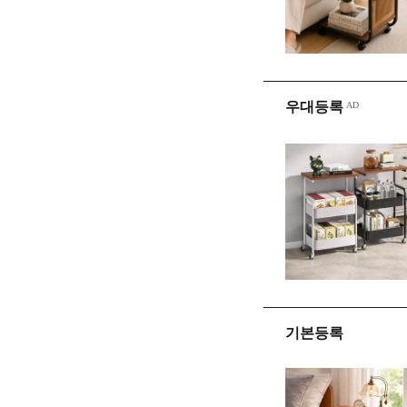
우대등록
기본등록