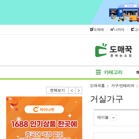
|
|
도매매
나까마
교
카테고리
도매꾹홈
가구/인테리어
전체보기
거실가구
테이블