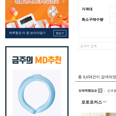
가격대
최소구매수량
하루동안 이 창 보이지않기
창닫기
총
3,153
건이 검색되
도매꾹랭킹순
신규
포토포커스