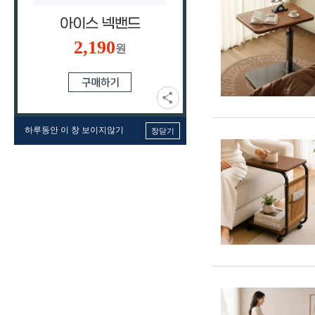
2,190
원
하루동안 이 창 보이지않기
창닫기