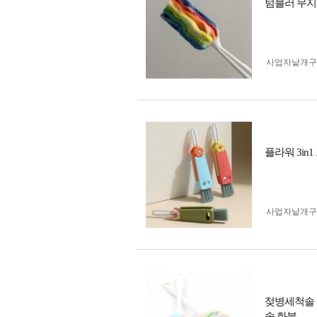
텀블러 무지
사업자 낱개
플라워 3in
사업자 낱개
젖병세척솔 
솔 화분