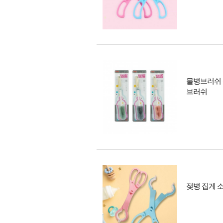
물병브러쉬 
브러쉬
젖병 집게 