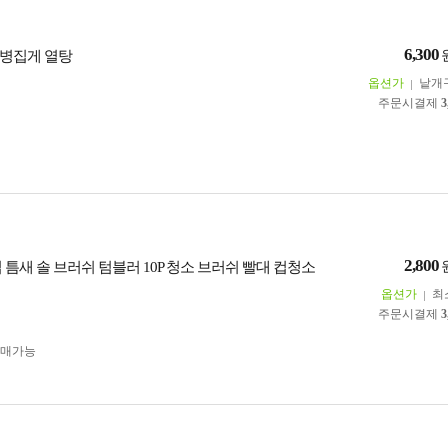
6,300
병집게 열탕
옵션가
낱개
주문시결제
3
2,800
 틈새 솔 브러쉬 텀블러 10P 청소 브러쉬 빨대 컵청소
옵션가
최
주문시결제
3
구매가능