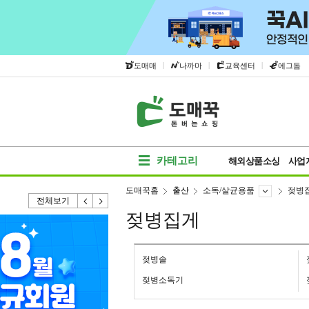
|
|
|
도매매
나까마
교육센터
에그돔
카테고리
해외상품소싱
사업
도매꾹홈
출산
소독/살균용품
젖병
전체보기
젖병집게
젖병솔
젖병소독기