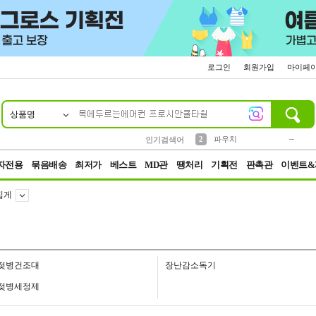
로그인
회원가입
마이페
상품명
10
1
4
5
6
7
8
9
키링
미니
말랑이
선풍기
가방
양말
짱구
텀블러
23
2
1
1
7
3
2
파우치
인기검색어
3
모자
자전용
묶음배송
최저가
베스트
MD관
땡처리
기획전
판촉관
이벤트&
집게
젖병건조대
장난감소독기
젖병세정제