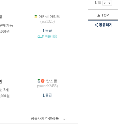
1
/
10
아카시아리빙
원
(aca132b)
공유하기
구매가능
1
등급
,000
원
빠른배송
탐스몰
원
(younnb2455)
소
2
개
1
등급
,000
원
공급사의
다른상품