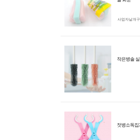
사업자 낱개
작은병솔 실
젓병소독집