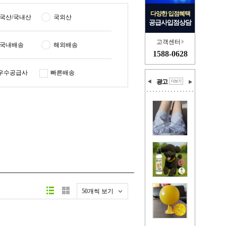
다양한 입점혜택
국산/국내산
국외산
공급사입점상담
고객센터
국내배송
해외배송
1588-0628
우수공급사
빠른배송
광고
50개씩 보기