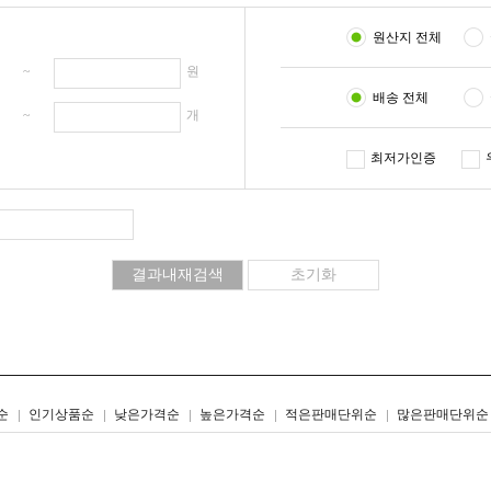
원산지 전체
원 ~
원
배송 전체
개 ~
개
최저가인증
리스트형
갤러리형
순
인기상품순
낮은가격순
높은가격순
적은판매단위순
많은판매단위순