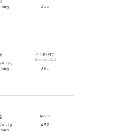
개
2
등급
,000
원
인기BEST원
원
(bowon10122)
구매가능
3
등급
,000
원
tjsekfrn
원
4
구매가능
등급
,000
원