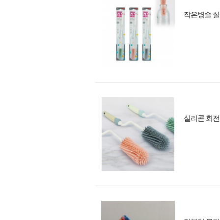
작은병솔 실
실리콘 회전