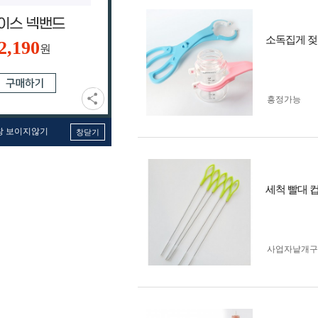
소독집게 젖
2,190
원
흥정가능
창 보이지않기
창닫기
세척 빨대 컵
사업자 낱개