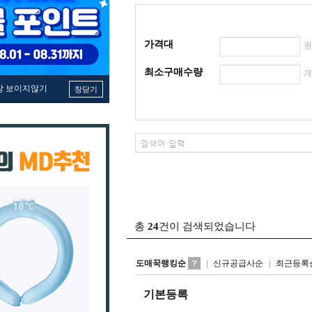
가격대
최소구매수량
창 보이지않기
창닫기
총
24
건이 검색되었습니다
도매꾹랭킹순
신규공급사순
최근등록
기본등록