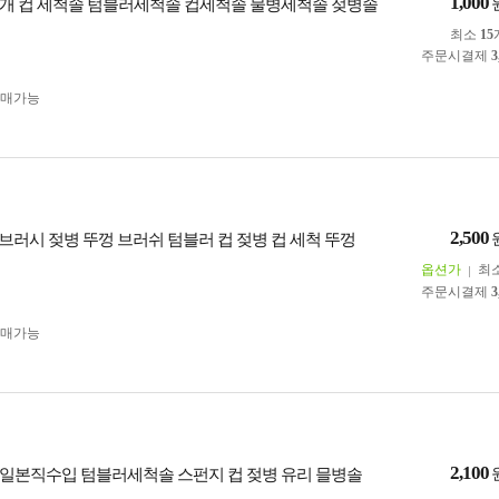
1,000
개 컵 세척솔 텀블러세척솔 컵세척솔 물병세척솔 젖병솔
최소
15
주문시결제
3
구매가능
2,500
1 브러시 젖병 뚜껑 브러쉬 텀블러 컵 젖병 컵 세척 뚜껑
옵션가
최
주문시결제
3
구매가능
2,100
일본직수입 텀블러세척솔 스펀지 컵 젖병 유리 믈병솔