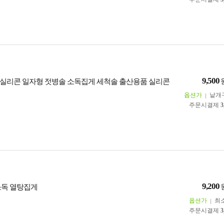
9,500
실리콘 일자형 젓병솔 소독집게 세척솔 출산용품 실리콘
옵션가
낱개
주문시결제
3
9,200
소독 열탕집게
옵션가
최
주문시결제
3