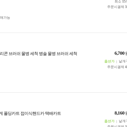
최소
15
주문시결제
3
구매가능
6,700
리콘 브러쉬 물병 세척 병솔 물병 브러쉬 세척
옵션가
낱개
주문시결제
4
8,160
게 폴딩카트 접이식핸드카 택배카트
옵션가
낱개
주문시결제
3