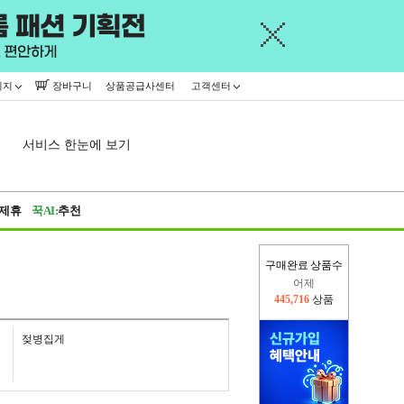
이지
장바구니
상품공급사센터
고객센터
서비스 한눈에 보기
제휴
꾹AI:
추천
구매완료 상품수
어제
445,716
상품
오늘(현재)
20,389
상품
젖병집게