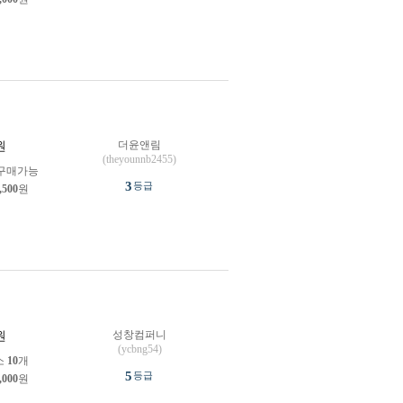
더윤앤림
원
(theyounnb2455)
구매가능
3
등급
,500
원
성창컴퍼니
원
(ycbng54)
소
10
개
5
등급
,000
원