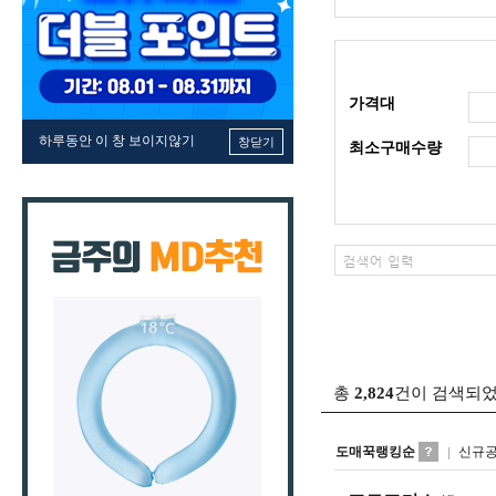
가격대
하루동안 이 창 보이지않기
창닫기
최소구매수량
총
2,824
건이 검색되
도매꾹랭킹순
신규