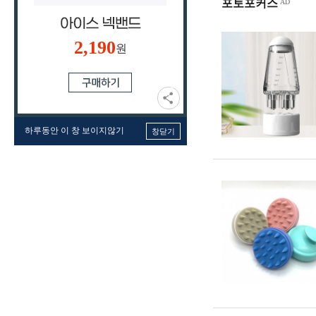
포토포커스
2,190
원
하루동안 이 창 보이지않기
창닫기