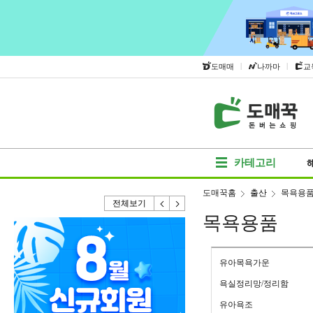
|
|
도매매
나까마
교
카테고리
도매꾹홈
출산
목욕용
전체보기
목욕용품
유아목욕가운
욕실정리망/정리함
유아욕조