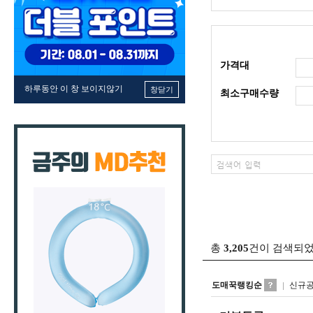
가격대
하루동안 이 창 보이지않기
창닫기
최소구매수량
총
3,205
건이 검색되
도매꾹랭킹순
신규