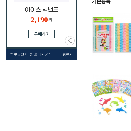
기본등록
2,190
원
하루동안 이 창 보이지않기
창닫기