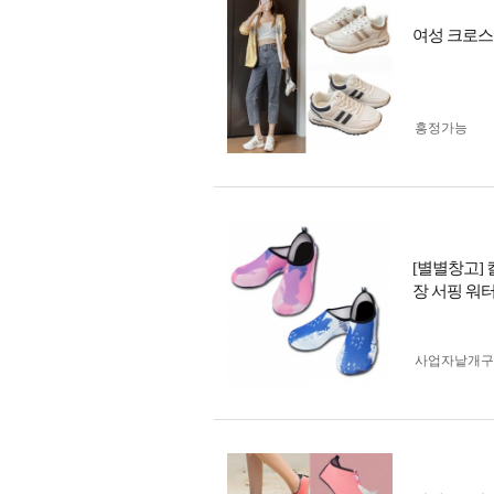
여성 크로스
흥정가능
[별별창고]
장 서핑 워
사업자 낱개