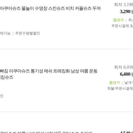
최저 3,19
아쿠아슈즈 물놀이 수영장 스킨슈즈 비치 커플슈즈 두꺼
3,290
옵션가
최
주문시결제
3
구매가능
주문수량별할인
최저 6,05
 물빠짐 아쿠아슈즈 통기성 메쉬 트레킹화 남성 여름 운동
6,400
레킹슈즈
옵션가
낱개
착불/주문시결
인