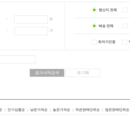
원산지 전체
원 ~
원
배송 전체
개 ~
개
최저가인증
리스트형
갤러리형
순
인기상품순
낮은가격순
높은가격순
적은판매단위순
많은판매단위순