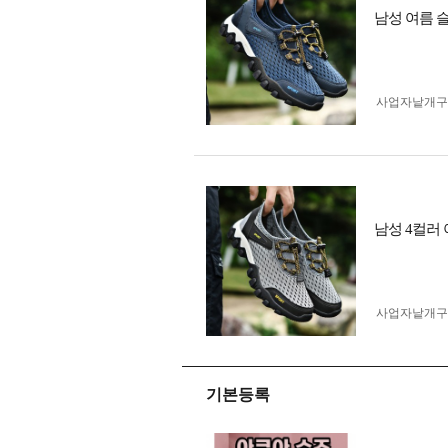
남성 여름 슬
사업자 낱개
남성 4컬러 
사업자 낱개
기본등록