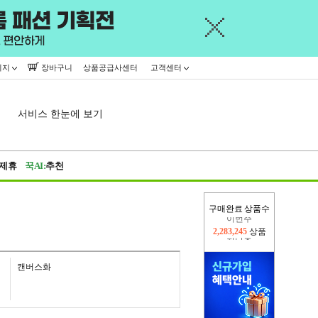
이지
장바구니
상품공급사센터
고객센터
서비스 한눈에 보기
제휴
꾹AI:
추천
구매완료 상품수
지난주
2,326,527
상품
이번주
2,283,245
상품
캔버스화