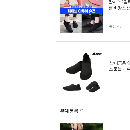
잔네스 2컬
름 바캉스 샌들
흥정가능
[남녀공용]
스 물놀이 
우대등록