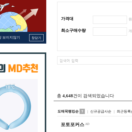
가격대
최소구매수량
창 보이지않기
창닫기
총
4,648
건이 검색되었습니다
도매꾹랭킹순
신규공급사순
최근등록
포토포커스