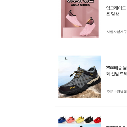
업그레이드 
운 밑창
사업자 낱개
2500배송
화 신발 트
주문수량별할