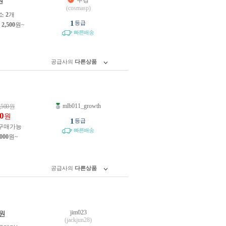
우경
원
(cosmasp)
소
2
개
1
등급
제
2,500
원~
빠른배송
공급사의
다른상품
mlb011_growth
,500
원
0
원
1
등급
구매가능
빠른배송
,000
원~
공급사의
다른상품
jim023
원
(jackjun28)