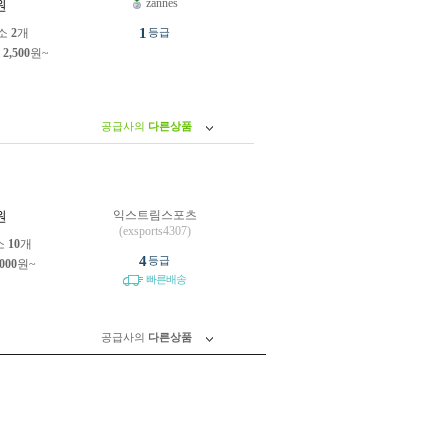
zannes
원
1
소
2
개
등급
제
2,500
원~
공급사의
다른상품
익스트림스포츠
원
(exsports4307)
소
10
개
4
등급
,000
원~
빠른배송
공급사의
다른상품