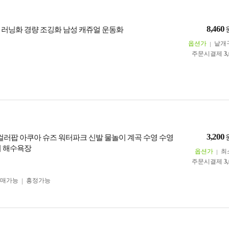
8,460
 러닝화 경량 조깅화 남성 캐쥬얼 운동화
옵션가
낱개
주문시결제
3
3,200
 컬러팝 아쿠아 슈즈 워터파크 신발 물놀이 계곡 수영 수영
터 해수욕장
옵션가
최
주문시결제
3
구매가능
흥정가능