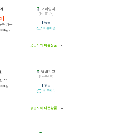
포비엘라
원
(lsm8127)
인
1
등급
구매가능
빠른배송
,000
원~
공급사의
다른상품
별별창고
원
(beetle00)
소
2
개
1
등급
,000
원~
빠른배송
공급사의
다른상품