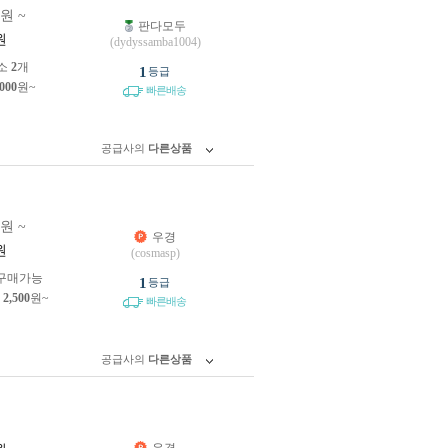
0원 ~
판다모두
원
(dydyssamba1004)
소
2
개
1
등급
,000
원~
빠른배송
공급사의
다른상품
0원 ~
우경
원
(cosmasp)
구매가능
1
등급
제
2,500
원~
빠른배송
공급사의
다른상품