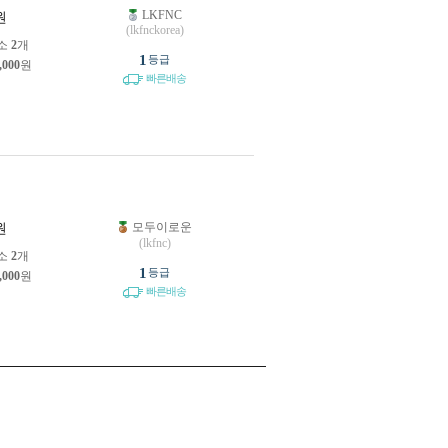
LKFNC
원
(lkfnckorea)
소
2
개
1
등급
,000
원
빠른배송
모두이로운
원
(lkfnc)
소
2
개
1
등급
,000
원
빠른배송