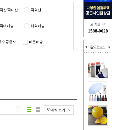
다양한 입점혜택
국산/국내산
국외산
공급사입점상담
고객센터
국내배송
해외배송
1588-0628
우수공급사
빠른배송
광고
50개씩 보기