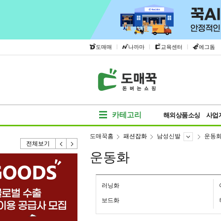
|
|
|
도매매
나까마
교육센터
에그돔
카테고리
해외상품소싱
사업
도매꾹홈
패션잡화
남성신발
운동
전체보기
운동화
러닝화
보드화