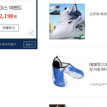
소프트 메쉬
2,190
원
창 보이지않기
창닫기
[별별창고]
장 서핑 워
사업자 낱개