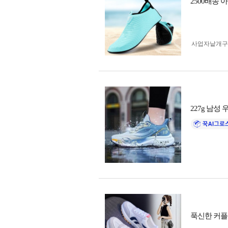
2500배송
사업자 낱개
227g 남성 
푹신한 커플