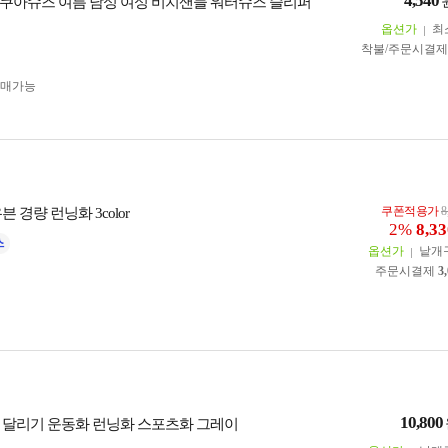
4,540
 아쿠아슈즈 여름 남성 여성 비치샌들 워터슈즈 슬리퍼
옵션가
최
착불/주문시결
구매가능
쿠폰적용가
8
우븐 경량 런닝화 3color
2%
8,33
옵션가
낱개
주문시결제
3
10,800
 달리기 운동화 런닝화 스포츠화 그레이