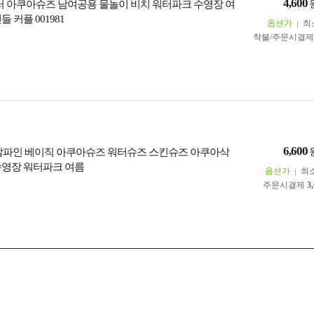
4,600
러 아쿠아슈즈 남여공용 물놀이 비치 워터파크 수영장 여
 커플 001981
옵션가
최
착불/주문시결
6,600
알파인 베이직 아쿠아슈즈 워터슈즈 스킨슈즈 아쿠아삭
수영장 워터파크 여름
옵션가
최
주문시결제
3