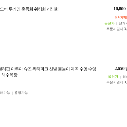
10,800
오버 투라인 운동화 워킹화 러닝화
최저가확
옵션가
낱개
주문시결제
3
2,650
 컬러팝 아쿠아 슈즈 워터파크 신발 물놀이 계곡 수영 수영
터 해수욕장
옵션가
최
주문시결제
3
구매가능
흥정가능