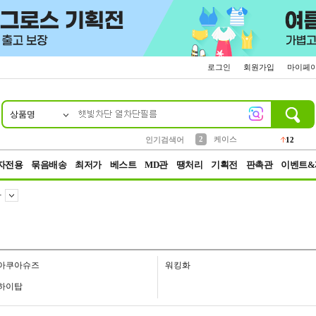
로그인
회원가입
마이페
상품명
10
1
4
5
6
7
8
9
파우치
등산
벨트
실리콘
양말
모자
양산
여성패션
152
395
555
12
1
1
5
3
2
케이스
인기검색어
12
3
생수
454
자전용
묶음배송
최저가
베스트
MD관
땡처리
기획전
판촉관
이벤트&
화
아쿠아슈즈
워킹화
하이탑