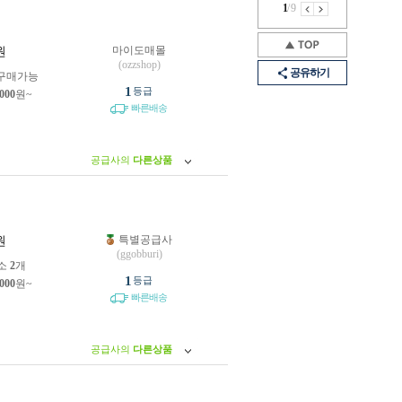
1
/
9
마이도매몰
원
(ozzshop)
공유하기
구매가능
1
등급
,000
원~
빠른배송
공급사의
다른상품
특별공급사
원
(ggobburi)
소
2
개
1
등급
,000
원~
빠른배송
공급사의
다른상품