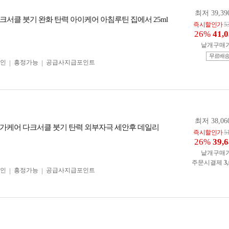
최저 39,39
크서클 붓기 완화 탄력 아이케어 아침루틴 집에서 25ml
즉시할인가
5
26%
41,
낱개구매
무료배
인
흥정가능
공급사지급포인트
최저 38,06
가케어 다크서클 붓기 탄력 외부자극 세안후 데일리
즉시할인가
5
26%
39,
낱개구매
주문시결제
3
인
흥정가능
공급사지급포인트