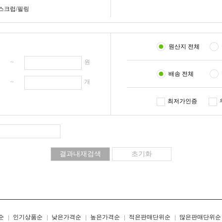
스크럽/필링
원산지 전체
원 ~
원
배송 전체
개 ~
개
최저가인증
리스트형
갤러리형
순
인기상품순
낮은가격순
높은가격순
적은판매단위순
많은판매단위순