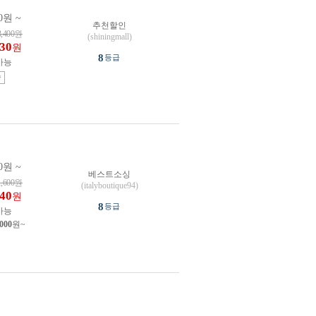
0원 ~
추천할인
3,400
원
(shiningmall)
030
원
8
등급
가능
송
0원 ~
베스트소싱
1,600
원
(italyboutique94)
640
원
8
등급
가능
,000
원~