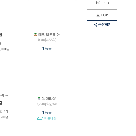
1
/
9
공유하기
데일리코리아
원
(semjun001)
개
1
등급
,000
원
0원 ~
원더타운
원
(dumpingjoa)
소
2
개
1
등급
,500
원~
빠른배송