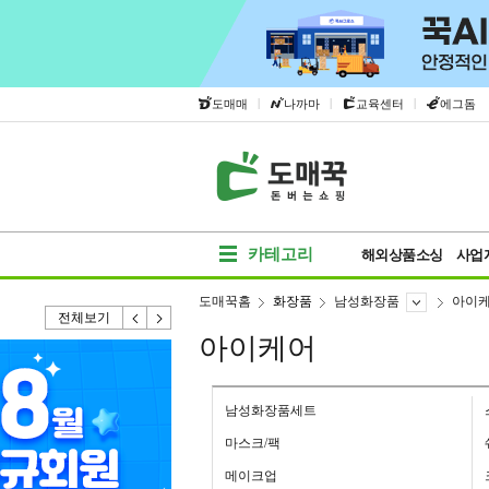
|
|
|
도매매
나까마
교육센터
에그돔
카테고리
해외상품소싱
사업
도매꾹홈
화장품
남성화장품
아이
전체보기
아이케어
남성화장품세트
마스크/팩
메이크업