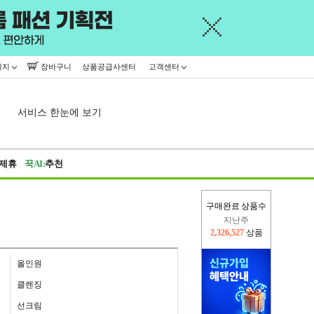
이지
장바구니
상품공급사센터
고객센터
서비스 한눈에 보기
제휴
꾹AI:
추천
구매완료 상품수
지난주
2,326,527
상품
이번주
2,266,678
상품
올인원
클렌징
선크림