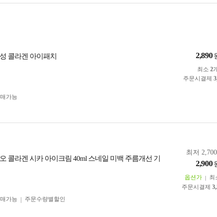
2,890
성 콜라겐 아이패치
최소
2
주문시결제
3
구매가능
최저 2,70
오 콜라겐 시카 아이크림 40ml 스네일 미백 주름개선 기
2,900
옵션가
최
주문시결제
3
구매가능
주문수량별할인