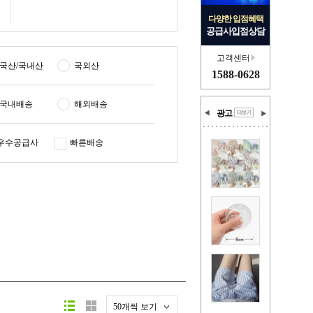
다양한 입점혜택
공급사입점상담
고객센터
국산/국내산
국외산
1588-0628
국내배송
해외배송
광고
우수공급사
빠른배송
50개씩 보기