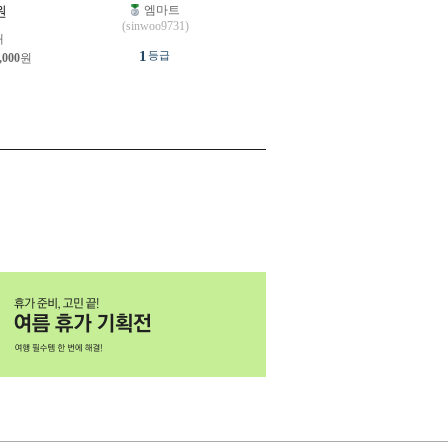
엠마트
원
(sinwoo9731)
개
1
등급
,000
원