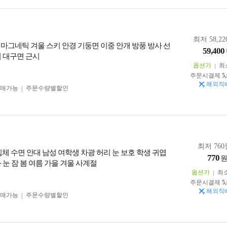
최저 58,22
 마그네틱 겨울 스키 안경 기둥면 이중 안개 방풍 방사 선
59,400
녀 대구면 근시
옵션가
최
주문시결제
5
해외직
구매가능
주문수량별할인
최저 760
 입체 수면 안대 남성 여학생 차광 허리 눈 보호 학생 귀엽
770
 눈 잠 봄 여름 가을 겨울 사계절
옵션가
최
주문시결제
5
해외직
구매가능
주문수량별할인