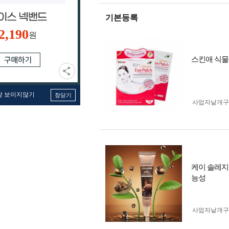
기본등록
2,190
원
스킨애 식물
창 보이지않기
창닫기
사업자 낱개
케이 솔레지
능성
사업자 낱개