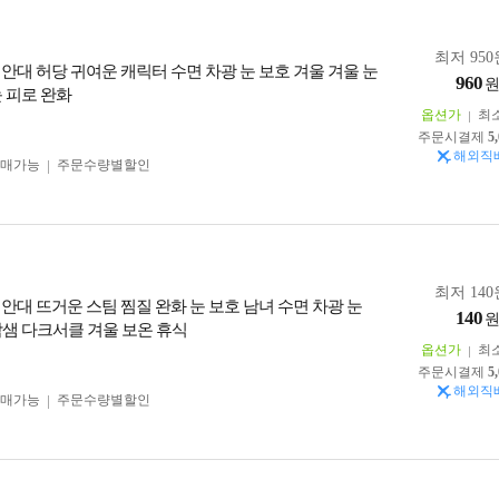
최저 950
 안대 허당 귀여운 캐릭터 수면 차광 눈 보호 겨울 겨울 눈
960
눈 피로 완화
옵션가
최
주문시결제
5
해외직
구매가능
주문수량별할인
최저 140
 안대 뜨거운 스팀 찜질 완화 눈 보호 남녀 수면 차광 눈
140
밤샘 다크서클 겨울 보온 휴식
옵션가
최
주문시결제
5
해외직
구매가능
주문수량별할인