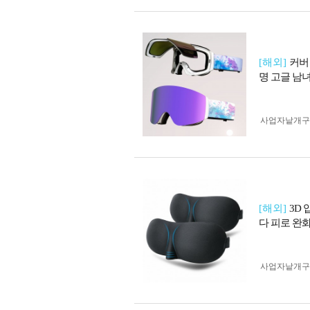
[해외]
커버
명 고글 남
사업자 낱개
[해외]
3D
다 피로 완화
사업자 낱개