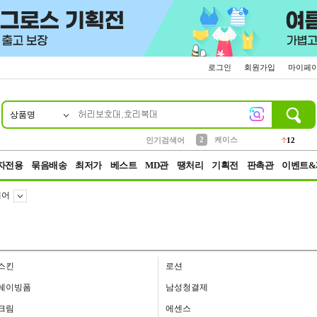
로그인
회원가입
마이페
상품명
10
1
4
5
6
7
8
9
파우치
등산
벨트
실리콘
양말
모자
양산
여성패션
152
395
555
12
1
1
5
3
2
케이스
인기검색어
12
3
생수
454
자전용
묶음배송
최저가
베스트
MD관
땡처리
기획전
판촉관
이벤트&
케어
스킨
로션
쉐이빙폼
남성청결제
크림
에센스