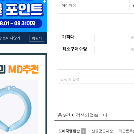
아이케어
가격대
창 보이지않기
창닫기
최소구매수량
총
9
건이 검색되었습니다
도매꾹랭킹순
신규공급사순
최근등록