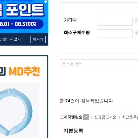
가격대
최소구매수량
창 보이지않기
창닫기
총
74
건이 검색되었습니다
도매꾹랭킹순
신규공급사순
최근등록
기본등록