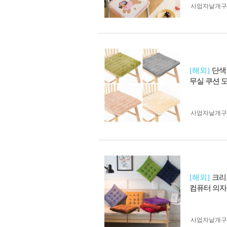
사업자 낱개
[해외]
단색
무실 쿠션 
사업자 낱개
[해외]
크리
컴퓨터 의자
사업자 낱개