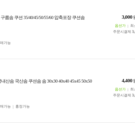
3,000
름솜 쿠션 35/40/45/50/55/60 압축포장 쿠션솜
옵션가
최
주문시결제
3
구매가능
4,400
산솜 국산솜 쿠션솜 솜 30x30 40x40 45x45 50x50
옵션가
최
주문시결제
3
구매가능
흥정가능