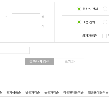
원산지 전체
원 ~
원
배송 전체
개 ~
개
최저가인증
리스트형
갤러리형
순
인기상품순
낮은가격순
높은가격순
적은판매단위순
많은판매단위순