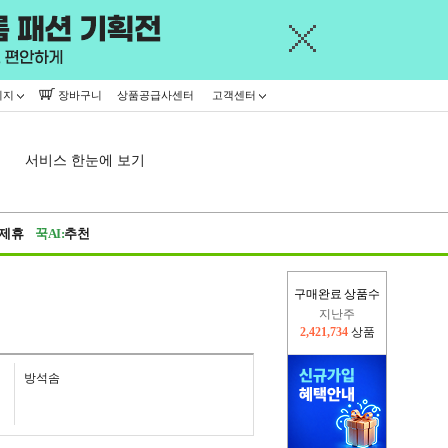
이지
장바구니
상품공급사센터
고객센터
서비스 한눈에 보기
제휴
꾹AI:
추천
지난주
구매완료 상품수
2,421,734
상품
오늘(현재)
319,653
상품
방석솜