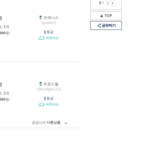
1
/
9
포에니스
원
(poenis1)
공유하기
소
3
개
1
등급
,000
원~
빠른배송
트윈스몰
원
(dnwjdghk212)
소
2
개
1
등급
,000
원~
빠른배송
공급사의
다른상품