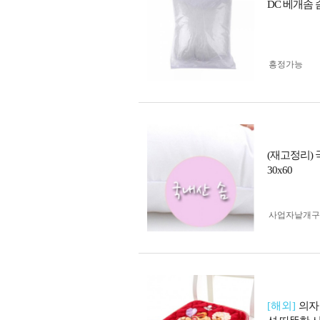
DC 베개솜
흥정가능
(재고정리) 국
30x60
사업자 낱개
[해외]
의자