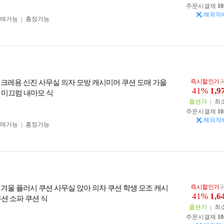
주문시결제
10
해외직
구매가능
흥정가능
즉시할인가
3
 크레용 신진 사무실 의자 모방 캐시미어 쿠션 도매 가을
41%
1,9
 미끄럼 내마모 식
옵션가
최
주문시결제
10
해외직
구매가능
흥정가능
즉시할인가
2
 겨울 플러시 쿠션 사무실 앉아 의자 쿠션 학생 모조 캐시
41%
1,6
션 소파 쿠션 식
옵션가
최
주문시결제
10