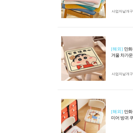
사업자 낱개
[해외]
만화
겨울 차가운
사업자 낱개
[해외]
만화
미어 방귀 쿠