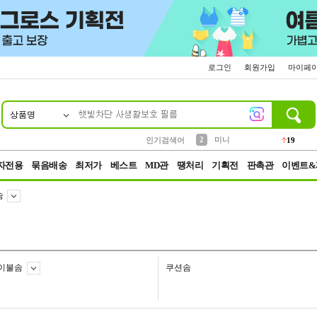
로그인
회원가입
마이페
상품명
10
1
4
5
6
7
8
9
가방
양말
텀블러
짱구
말랑이
장갑
선풍기
생수
14
30
10
3
6
1
4
8
2
미니
인기검색어
19
3
키링
19
자전용
묶음배송
최저가
베스트
MD관
땡처리
기획전
판촉관
이벤트&
솜
이불솜
쿠션솜