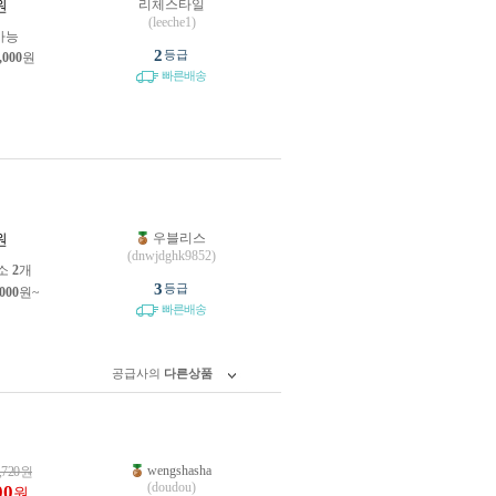
리체스타일
원
(leeche1)
가능
2
등급
,000
원
빠른배송
우블리스
원
(dnwjdghk9852)
소
2
개
3
등급
,000
원~
빠른배송
공급사의
다른상품
wengshasha
,720
원
(doudou)
00
원