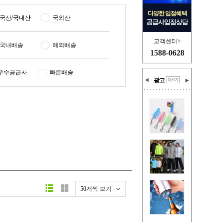
다양한 입점혜택
국산/국내산
국외산
공급사입점상담
고객센터
국내배송
해외배송
1588-0628
우수공급사
빠른배송
광고
50개씩 보기