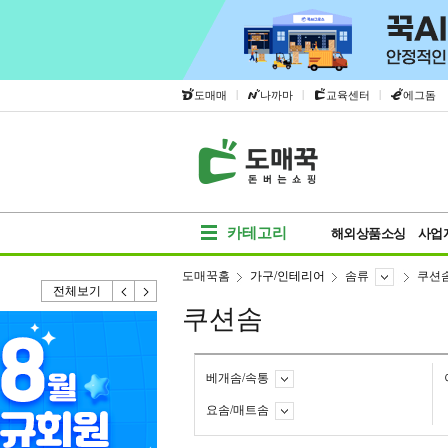
|
|
|
도매매
나까마
교육센터
에그돔
카테고리
해외상품소싱
사업
도매꾹홈
가구/인테리어
솜류
쿠션
전체보기
쿠션솜
베개솜/속통
요솜/매트솜