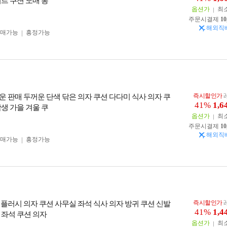
트 쿠션 도매 롱
옵션가
최
주문시결제
10
해외직
구매가능
흥정가능
즉시할인가
2
운 판매 두꺼운 단색 닦은 의자 쿠션 다다미 식사 의자 쿠
41%
1,6
생 가을 겨울 쿠
옵션가
최
주문시결제
10
해외직
구매가능
흥정가능
즉시할인가
2
 플러시 의자 쿠션 사무실 좌석 식사 의자 방귀 쿠션 신발
41%
1,4
 좌석 쿠션 의자
옵션가
최