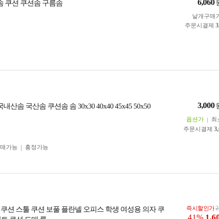
6,060
 솜 쿠션 쿠션솜 구름솜
낱개구매
주문시결제
3
3,000
내산솜 국산솜 쿠션솜 솜 30x30 40x40 45x45 50x50
옵션가
최
주문시결제
3
구매가능
흥정가능
즉시할인가
2
 쿠션 스툴 쿠션 보풀 플란넬 오피스 학생 여성용 의자 쿠
41%
1,6