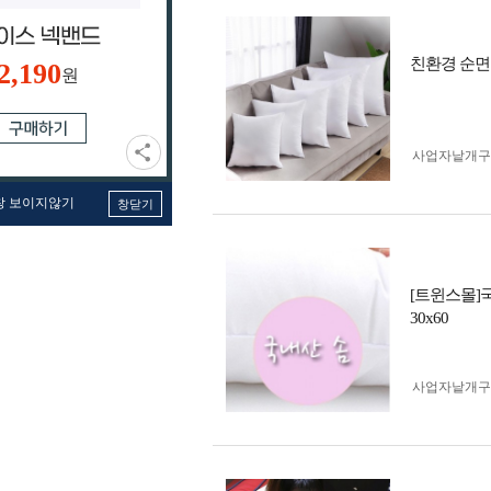
친환경 순면 구
2,190
원
사업자 낱개
창 보이지않기
창닫기
[트윈스몰]국내
30x60
사업자 낱개