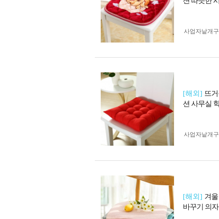
션 따뜻한 시
사업자 낱개
[해외]
뜨거
션 사무실 학
사업자 낱개
[해외]
겨울
바꾸기 의자