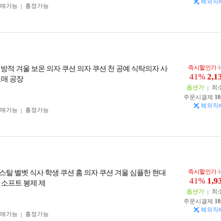
해외직
구매가능
흥정가능
즉시할인가
3
 방적 겨울 보온 의자 쿠션 의자 쿠션 천 공예 식탁의자 사
41%
2,1
도매 공장
옵션가
최
주문시결제
10
해외직
구매가능
흥정가능
즉시할인가
3
스탈 벨벳 식사 학생 쿠션 홈 의자 쿠션 겨울 심플한 현대
41%
1,9
 소프트 봉제 제
옵션가
최
주문시결제
10
해외직
구매가능
흥정가능