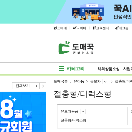
|
|
|
도매매
나까마
교육센터
에그돔
카테고리
해외상품소싱
사업
도매꾹홈
유아동
유모차
절충형/디
전체보기
절충형/디럭스형
유모차용품
절충형/디럭스형