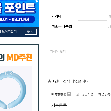
가격대
최소구매수량
창 보이지않기
창닫기
총
1
건이 검색되었습니다
도매꾹랭킹순
신규공급사순
최근등록
기본등록