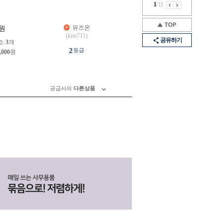
1
/
11
뮤즈온
원
(knn711)
공유하기
소
3
개
2
등급
,000
원
공급사의
다른상품