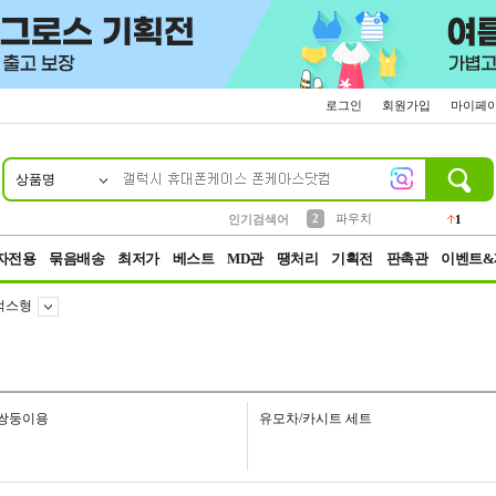
로그인
회원가입
마이페
상품명
10
1
4
5
6
7
8
9
키링
선풍기
말랑이
키캡
텀블러
가방
양말
양산
1
1
5
2
2
2
파우치
인기검색어
1
3
모자
2
자전용
묶음배송
최저가
베스트
MD관
땡처리
기획전
판촉관
이벤트&
럭스형
쌍둥이용
유모차/카시트 세트