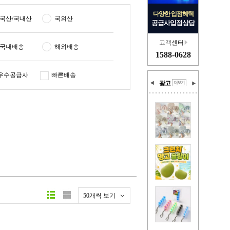
다양한 입점혜택
국산/국내산
국외산
공급사입점상담
고객센터
국내배송
해외배송
1588-0628
우수공급사
빠른배송
광고
50개씩 보기