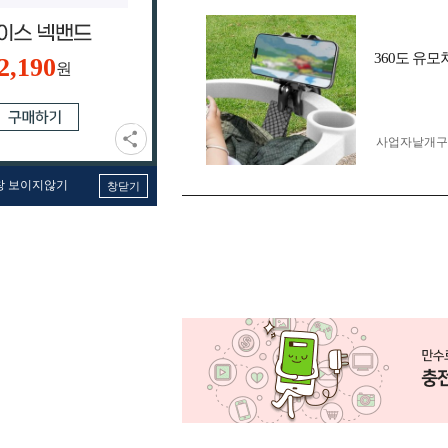
360도 유
2,190
원
사업자 낱개
창 보이지않기
창닫기