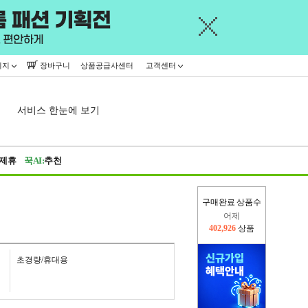
이지
장바구니
상품공급사센터
고객센터
서비스 한눈에 보기
제휴
꾹AI:
추천
구매완료 상품수
어제
402,926
상품
오늘(현재)
325,285
상품
초경량/휴대용