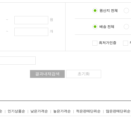
원산지 전체
원 ~
원
배송 전체
개 ~
개
최저가인증
리스트형
갤러리형
순
인기상품순
낮은가격순
높은가격순
적은판매단위순
많은판매단위순