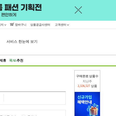
이지
장바구니
상품공급사센터
고객센터
서비스 한눈에 보기
제휴
꾹AI:
추천
구매완료 상품수
지난주
2,326,527
상품
이번주
2,289,807
상품