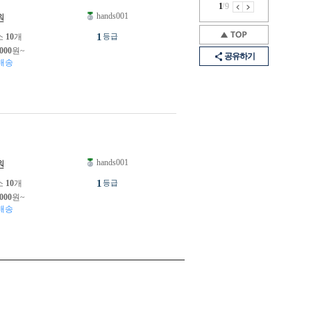
1
/
9
hands001
원
1
소
10
개
등급
,000
원~
공유하기
배송
hands001
원
1
소
10
개
등급
,000
원~
배송