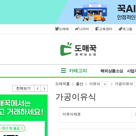
|
|
|
도매매
나까마
교육센터
에그돔
카테고리
해외상품소싱
사업
도매꾹홈
출산
이유식
가공이유식
전체보기
가공이유식
이유식재료