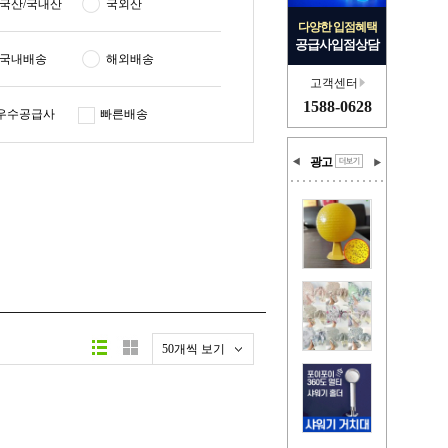
국산/국내산
국외산
다양한 입점혜택
공급사입점상담
국내배송
해외배송
고객센터
1588-0628
우수공급사
빠른배송
광고
50개씩 보기