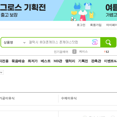
로그인
회원가입
마이페
상품명
10
1
4
5
6
7
8
9
파우치
등산
벨트
실리콘
양말
모자
양산
여성패션
152
395
555
12
1
1
5
3
2
케이스
인기검색어
12
3
생수
454
자전용
묶음배송
최저가
베스트
MD관
땡처리
기획전
판촉관
이벤트&
가공이유식
수제이유식