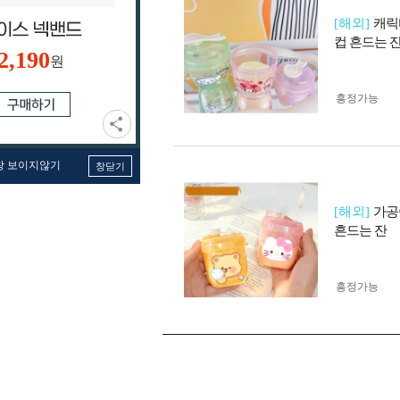
[해외]
캐릭
컵 흔드는 
2,190
원
흥정가능
창 보이지않기
창닫기
[해외]
가공
흔드는 잔
흥정가능