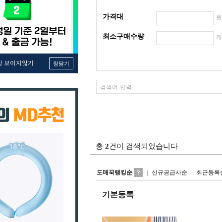
가격대
최소구매수량
창 보이지않기
창닫기
총
2
건이 검색되었습니다
도매꾹랭킹순
신규공급사순
최근등록
기본등록