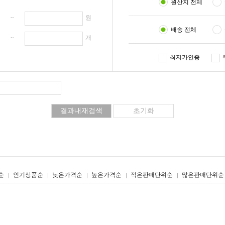
원산지 전체
원 ~
원
배송 전체
개 ~
개
최저가인증
리스트형
갤러리형
순
인기상품순
낮은가격순
높은가격순
적은판매단위순
많은판매단위순