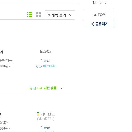
1
/
9
50개씩 보기
공유하기
lnd2023
원
1
구매가능
등급
빠른배송
,000
원~
공급사의
다른상품
케이랜드
원
(kland2021)
소
2
개
1
등급
,000
원~