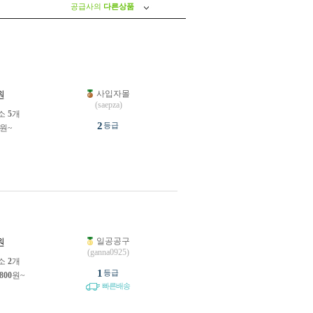
공급사의
다른상품
사입자몰
원
(saepza)
소
5
개
2
등급
원~
일공공구
원
(ganna0925)
소
2
개
1
등급
,800
원~
빠른배송