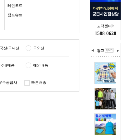
레인코트
다양한 입점혜택
공급사입점상담
점프슈트
고객센터
1588-0628
국산/국내산
국외산
광고
국내배송
해외배송
우수공급사
빠른배송