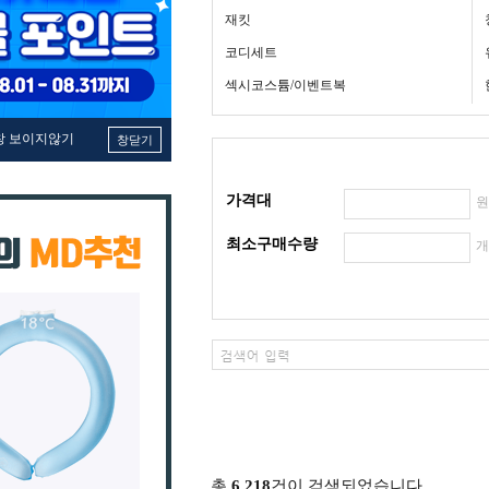
재킷
코디세트
섹시코스튬/이벤트복
창 보이지않기
창닫기
가격대
최소구매수량
총
6,218
건이 검색되었습니다