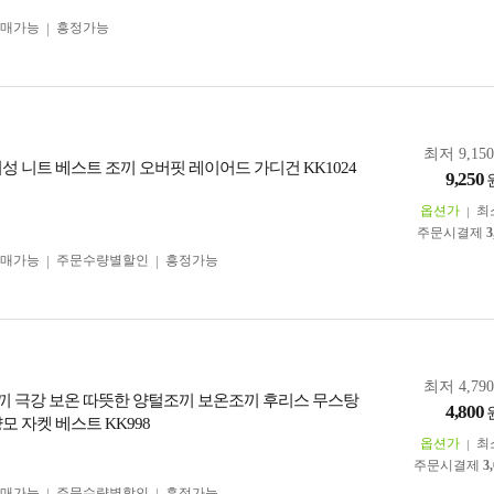
구매가능
흥정가능
최저 9,15
성 니트 베스트 조끼 오버핏 레이어드 가디건 KK1024
9,250
옵션가
최
주문시결제
3
구매가능
주문수량별할인
흥정가능
최저 4,79
 극강 보온 따뜻한 양털조끼 보온조끼 후리스 무스탕
4,800
모 자켓 베스트 KK998
옵션가
최
주문시결제
3
구매가능
주문수량별할인
흥정가능