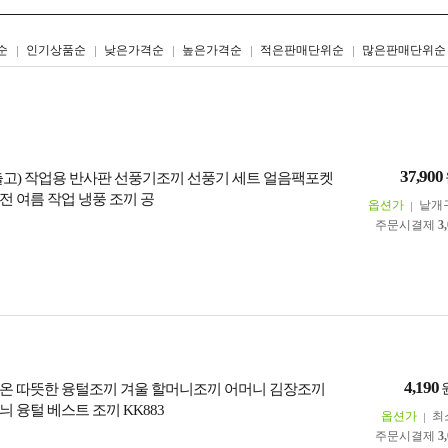
리스트형
갤러리형
순
인기상품순
낮은가격순
높은가격순
적은판매단위순
많은판매단위순
37,900
일출고) 작업용 반사판 선풍기조끼 선풍기 세트 얼음팩포켓
전 여름 작업 냉풍 조끼 공
옵션가
낱개
주문시결제
3
4,190
온 따뜻한 융털조끼 겨울 할머니조끼 어머니 김장조끼
 융털 베스트 조끼 KK883
옵션가
최
주문시결제
3