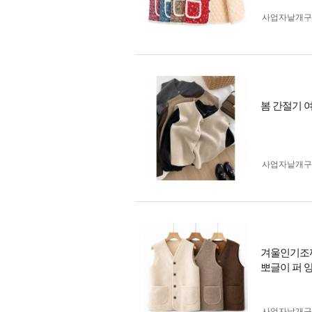
사업자 낱개
봄 간절기 여
사업자 낱개
겨울인기조끼
뽀글이 퍼 양
사업자 낱개