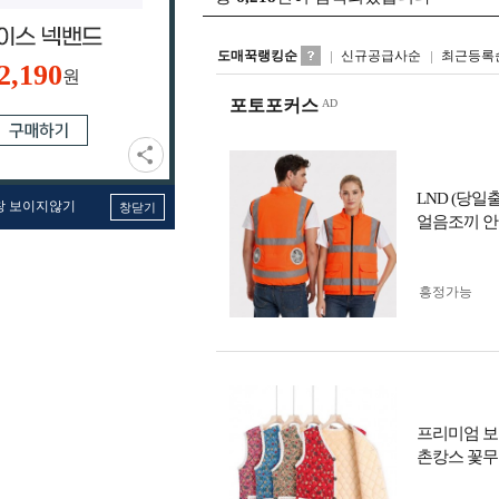
도매꾹랭킹순
신규공급사순
최근등록
2,190
원
포토포커스
LND (당
창 보이지않기
창닫기
얼음조끼 안
흥정가능
프리미엄 보
촌캉스 꽃무늬