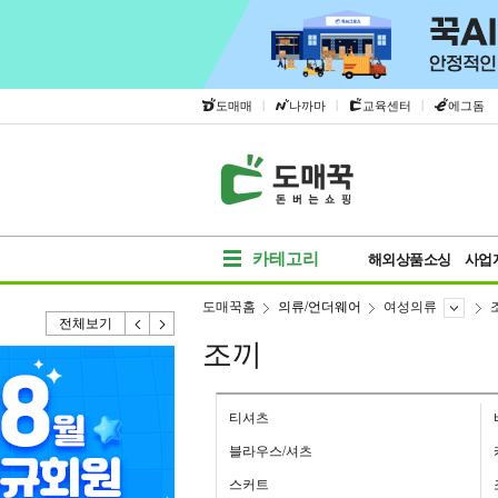
|
|
|
도매매
나까마
교육센터
에그돔
카테고리
해외상품소싱
사업
도매꾹홈
의류/언더웨어
여성의류
전체보기
조끼
티셔츠
블라우스/셔츠
스커트