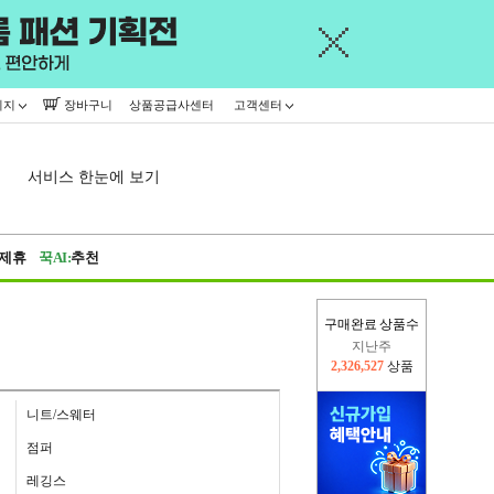
이지
장바구니
상품공급사센터
고객센터
서비스 한눈에 보기
제휴
꾹AI:
추천
지난주
구매완료 상품수
2,326,527
상품
이번주
2,409,200
상품
니트/스웨터
점퍼
레깅스