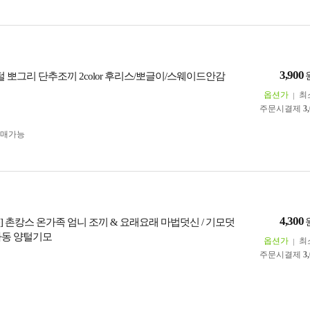
3,900
털 뽀그리 단추조끼 2color 후리스/뽀글이/스웨이드안감
옵션가
최
주문시결제
3
구매가능
4,300
/ 3size] 촌캉스 온가족 엄니 조끼 & 요래요래 마법덧신 / 기모덧
아동 양털기모
옵션가
최
주문시결제
3