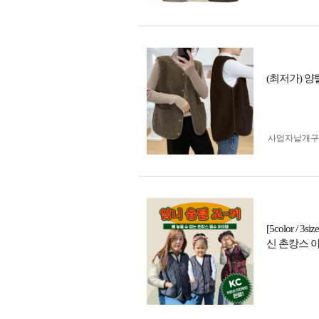
(최저가) 양
사업자 낱개
[5color 
신 촌캉스 