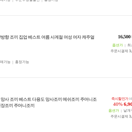
16,500
양방향 조끼 집업 베스트 여름 사계절 여성 여자 캐주얼
옵션가
최
주문시결제
3
구매가능
흥정가능
즉시할인가
1
 망사 조끼 베스트 다용도 망사조끼 메쉬조끼 주머니조
40%
6,9
현장조끼 주머니조끼
옵션가
낱개
주문시결제
3