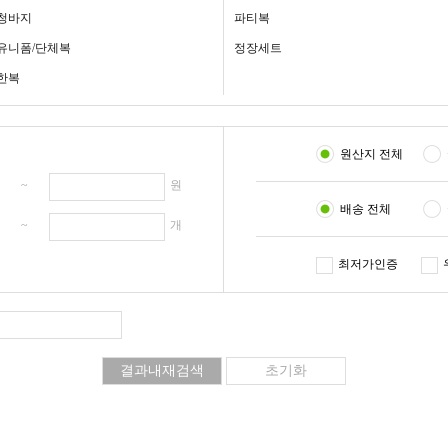
청바지
파티복
유니폼/단체복
정장세트
한복
원산지 전체
원 ~
원
배송 전체
개 ~
개
최저가인증