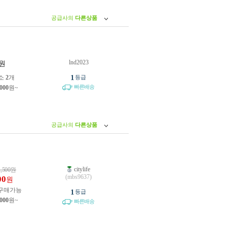
공급사의
다른상품
lnd2023
원
1
소
2
개
등급
빠른배송
,000
원~
공급사의
다른상품
citylife
1,500
원
(mbs9637)
00
원
구매가능
1
등급
,000
원~
빠른배송