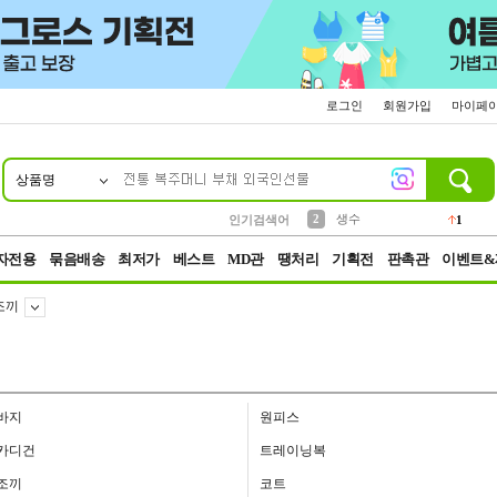
로그인
회원가입
마이페
상품명
10
1
4
5
6
7
8
9
벨트
파우치
등산
실리콘
양말
여성패션
장갑
led
4
3
1
2
4
1
2
생수
인기검색어
1
3
케이스
1
자전용
묶음배송
최저가
베스트
MD관
땡처리
기획전
판촉관
이벤트&
조끼
바지
원피스
카디건
트레이닝복
조끼
코트