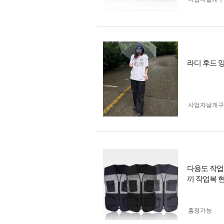
라디 후드 
사업자 낱개
다용도 작업
끼 작업복 
흥정가능