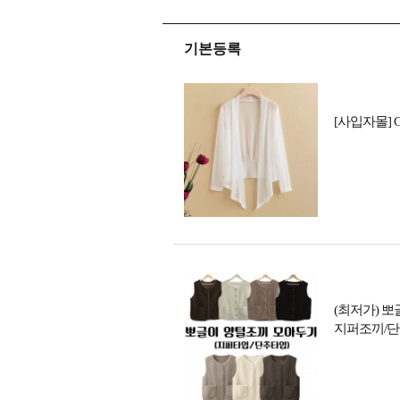
기본등록
[사입자몰] 
(최저가) 뽀
지퍼조끼/