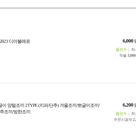
6,000
GB23 디아볼레로
옵션가
최
착불
3,000
6,200
글이 양털조끼 2TYPE (지퍼/단추) 겨울조끼/뽀글이조끼/
단추조끼/방한조끼
옵션가
최
주문시결제
2