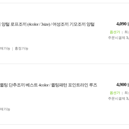
4,090
양털 로프조끼 (4color / 3size) / 여성조끼 기모조끼 양털
옵션가
최
주문시결제
3
구매가능
흥정가능
4,900
팅 단추조끼 베스트 4color / 퀼팅패턴 포인트라인 루즈
옵션가
최
주문시결제
3
구매가능