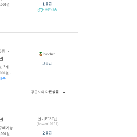
1
등급
,000
원
빠른배송
0원 ~
baochen
원
3
등급
소
2
개
,000
원~
배송
공급사의
다른상품
인기BEST샵
원
(bowon10121)
구매가능
2
등급
,000
원