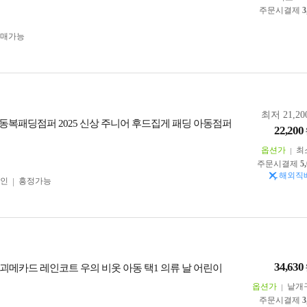
주문시결제
3
구매가능
최저 21,20
동복패딩점퍼 2025 신상 주니어 후드집게 패딩 아동점퍼
22,200
옵션가
최
주문시결제
5
해외직
인
흥정가능
34,630
괴메카드 레인코트 우의 비옷 아동 택1 의류 날 어린이
옵션가
낱개
주문시결제
3