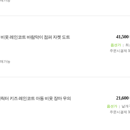
구매가능
41,500
 비옷 레인코트 바람막이 점퍼 자켓 도트
옵션가
최
주문시결제
3
구매가능
21,600
캐릭터 키즈 레인코트 아동 비옷 장마 우의
옵션가
낱개
주문시결제
3