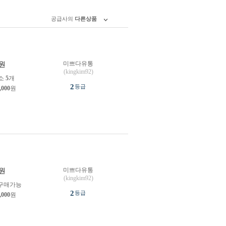
공급사의
다른상품
미쁘다유통
원
(kingkim92)
소
5
개
2
등급
,000
원
미쁘다유통
원
(kingkim92)
구매가능
2
등급
,000
원