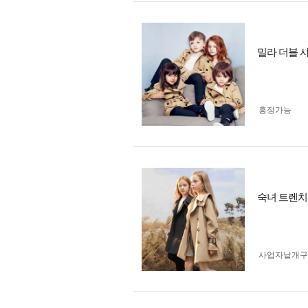
밀라 더블 
흥정가능
숙녀 트렌치
사업자 낱개