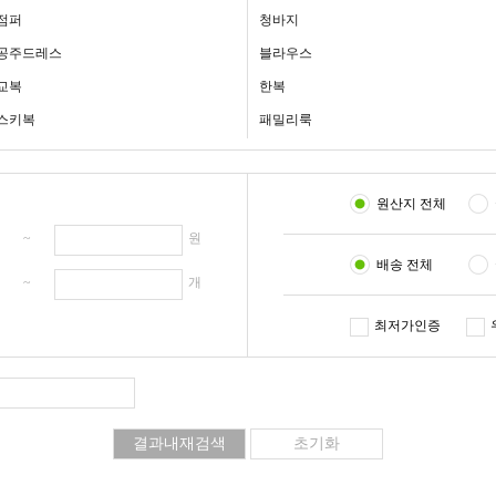
점퍼
청바지
공주드레스
블라우스
교복
한복
스키복
패밀리룩
원산지 전체
원 ~
원
배송 전체
개 ~
개
최저가인증