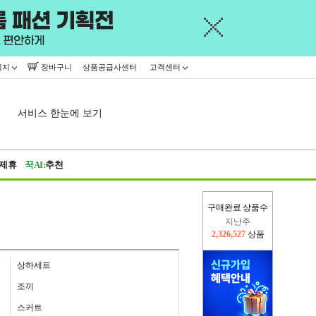
이지
장바구니
상품공급사센터
고객센터
서비스 한눈에 보기
제휴
꾹AI:
추천
구매완료 상품수
이번주
2,373,368
상품
지난주
2,326,527
상품
상하세트
조끼
스커트