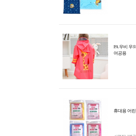
PA 우비 우
여공용
휴대용 어린