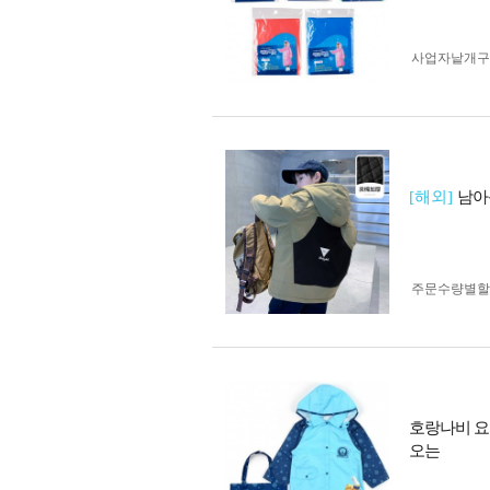
사업자 낱개
[해외]
남아
주문수량별할
호랑나비 요
오는