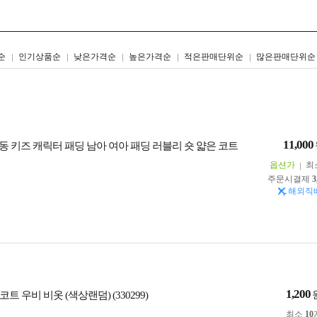
리스트형
갤러리형
순
인기상품순
낮은가격순
높은가격순
적은판매단위순
많은판매단위순
11,000
동 키즈 캐릭터 패딩 남아 여아 패딩 러블리 숏 얇은 코트
옵션가
최
주문시결제
3
해외직
1,200
트 우비 비옷 (색상랜덤) (330299)
최소
10