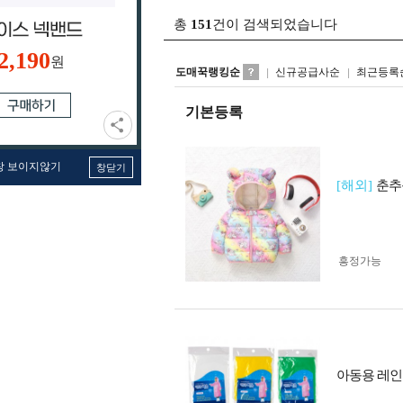
총
151
건이 검색되었습니다
2,190
원
도매꾹랭킹순
신규공급사순
최근등록
기본등록
창 보이지않기
창닫기
[해외]
춘추
흥정가능
아동용 레인코