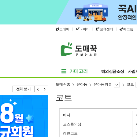
|
|
|
도매매
나까마
교육센터
에그돔
카테고리
해외상품소싱
사업
도매꾹홈
유아동
유아동의류
코트
전체보기
코트
바지
코스튬의상
레인코트