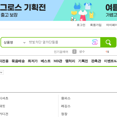
로그인
회원가입
마이페
상품명
10
1
4
5
6
7
8
9
벨트
파우치
등산
실리콘
양말
여성패션
장갑
led
4
3
1
2
4
1
2
생수
인기검색어
1
3
케이스
1
자전용
묶음배송
최저가
베스트
MD관
땡처리
기획전
판촉관
이벤트&
티셔츠
원피스
재킷
레깅스
카디건
정장