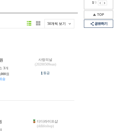
1
/
9
50개씩 보기
공유하기
사랑의널
원
(20200509sun)
소
3
개
1
등급
,000
원
배송
디디라이프샵
원
(ddlifeshop)
개