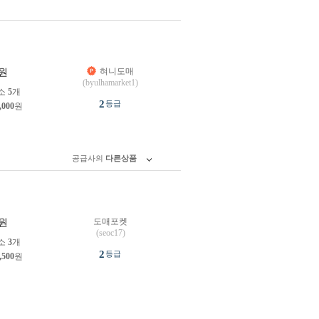
혀니도매
원
(byulhamarket1)
소
5
개
2
등급
,000
원
공급사의
다른상품
도매포켓
원
(seoc17)
소
3
개
2
등급
,500
원