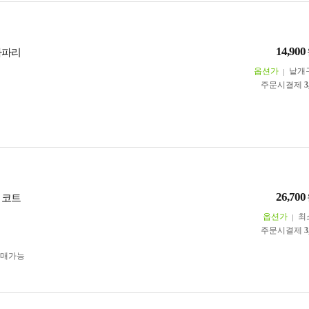
14,900
사파리
옵션가
낱개
주문시결제
3
26,700
 코트
옵션가
최
주문시결제
3
구매가능