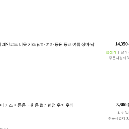
14,350
의 레인코트 비옷 키즈 남아 여아 등원 등교 여름 장마 남
옵션가
낱개
주문시결제
3
3,800
이 키즈 아동용 다회용 컬러랜덤 우비 우의
최소
3
주문시결제
3