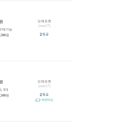
도매포켓
원
(seoc17)
구매가능
2
등급
,500
원
도매포켓
원
(seoc17)
소
3
개
2
등급
,500
원
빠른배송