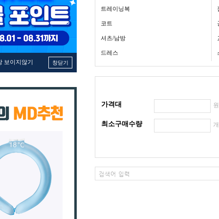
트레이닝복
코트
셔츠/남방
드레스
창 보이지않기
창닫기
가격대
최소구매수량