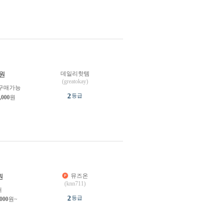
데일리핫템
원
(greatokay)
구매가능
2
등급
,000
원
뮤즈온
원
(knn711)
개
2
등급
,000
원~