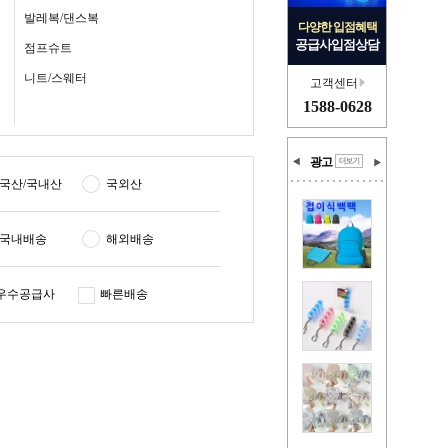
발레복/댄스복
다양한 입점혜택
공급사입점상담
점프슈트
니트/스웨터
고객센터
1588-0628
광고
국산/국내산
국외산
국내배송
해외배송
우수공급사
빠른배송