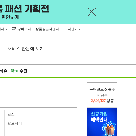
이지
장바구니
상품공급사센터
고객센터
서비스 한눈에 보기
제휴
꾹AI:
추천
지난주
구매완료 상품수
2,326,527
상품
이번주
2,294,169
상품
린스
탈모케어