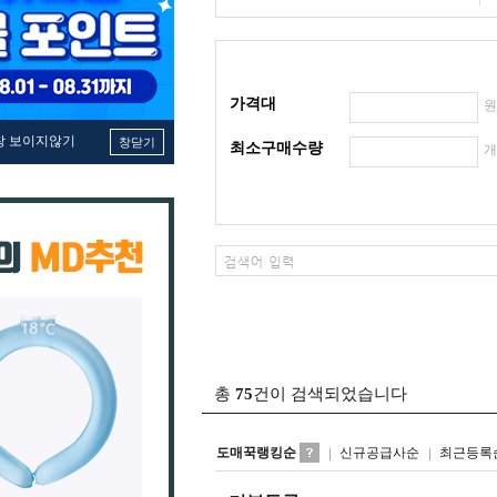
가격대
창 보이지않기
창닫기
최소구매수량
총
75
건이 검색되었습니다
도매꾹랭킹순
신규공급사순
최근등록