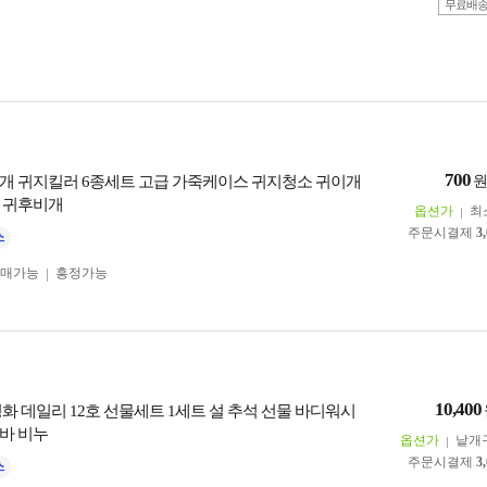
무료배
700
개 귀지킬러 6종세트 고급 가죽케이스 귀지청소 귀이개
 귀후비개
옵션가
최
주문시결제
3
구매가능
흥정가능
10,400
화 데일리 12호 선물세트 1세트 설 추석 선물 바디워시
바 비누
옵션가
낱개
주문시결제
3