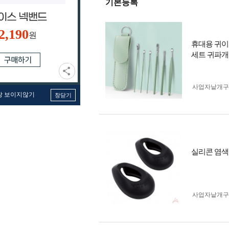
기본등록
2,190
원
휴대용 귀이
세트 귀파개
사업자 낱개
창 보이지않기
창닫기
실리콘 염색
사업자 낱개