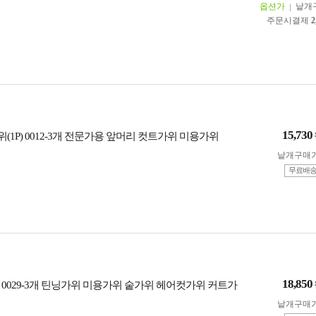
옵션가
낱개
주문시결제
2
15,730
1P) 0012-3개 전문가용 앞머리 컷트가위 미용가위
낱개구매
무료배
18,850
 0029-3개 틴닝가위 미용가위 숱가위 헤어컷가위 커트가
낱개구매