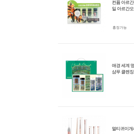
컨퓸 아르간 
일 아르간
흥정가능
애경 세계 명
샴푸 클렌징
멀티귀이개