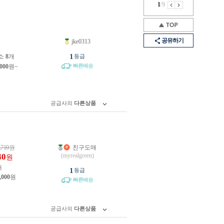
1
/
9
공유하기
jke0313
원
1
소
8
개
등급
빠른배송
,000
원~
공급사의
다른상품
,710
원
친구도매
40
(myrealgreen)
원
개
1
등급
,000
원
빠른배송
공급사의
다른상품