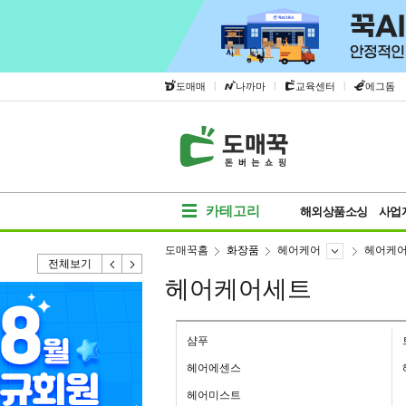
|
|
|
도매매
나까마
교육센터
에그돔
카테고리
해외상품소싱
사업
도매꾹홈
화장품
헤어케어
헤어케
전체보기
헤어케어세트
샴푸
헤어에센스
헤어미스트