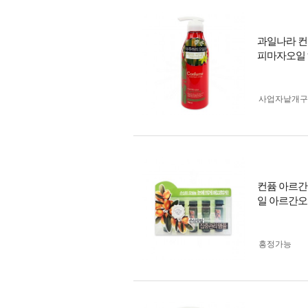
과일나라 컨
피마자오일
사업자 낱개
컨퓸 아르간 
일 아르간
흥정가능