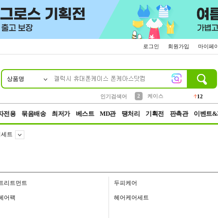
로그인
회원가입
마이페
상품명
10
1
4
5
6
7
8
9
파우치
등산
벨트
실리콘
양말
모자
양산
여성패션
152
395
555
12
1
1
5
3
2
케이스
인기검색어
12
3
생수
454
자전용
묶음배송
최저가
베스트
MD관
땡처리
기획전
판촉관
이벤트&
어세트
트리트먼트
두피케어
헤어팩
헤어케어세트