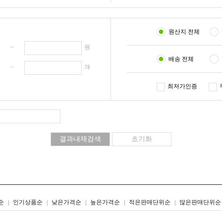
원산지 전체
원 ~
원
배송 전체
개 ~
개
최저가인증
리스트형
갤러리형
순
인기상품순
낮은가격순
높은가격순
적은판매단위순
많은판매단위순