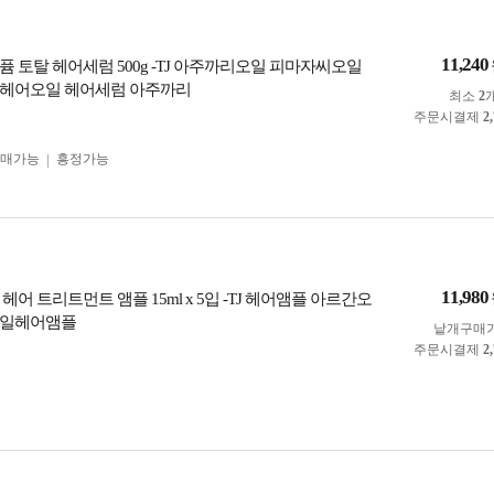
11,240
퓸 토탈 헤어세럼 500g -TJ 아주까리오일 피마자씨오일
 헤어오일 헤어세럼 아주까리
최소
2
주문시결제
2
구매가능
흥정가능
11,980
헤어 트리트먼트 앰플 15ml x 5입 -TJ 헤어앰플 아르간오
오일헤어앰플
낱개구매
주문시결제
2