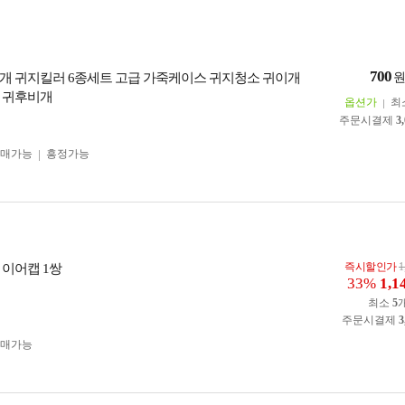
700
개 귀지킬러 6종세트 고급 가죽케이스 귀지청소 귀이개
 귀후비개
옵션가
최
주문시결제
3
구매가능
흥정가능
즉시할인가
1
 이어캡 1쌍
33%
1,1
최소
5
주문시결제
3
구매가능