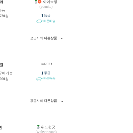
아이쇼핑
원
(younku)
가능
1
등급
,750
원~
빠른배송
공급사의
다른상품
lnd2023
원
1
구매가능
등급
빠른배송
,000
원~
공급사의
다른상품
위드윈굿
원
(withwingood)