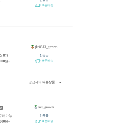
1
송
빠른배송
jke0313_growth
원
1
소
8
개
등급
빠른배송
,000
원~
공급사의
다른상품
lnd_growth
원
1
구매가능
등급
빠른배송
,000
원~