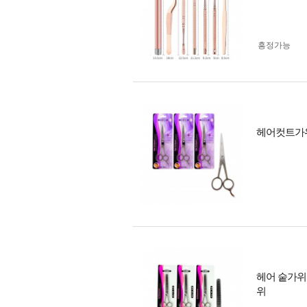
흥정가능
헤어컷트가위(
헤어 숱가위
위