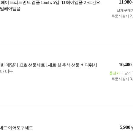
11,980
헤어 트리트먼트 앰플 15ml x 5입 -TJ 헤어앰플 아르간오
오일헤어앰플
낱개구매
주문시결제
2
10,400
화 데일리 12호 선물세트 1세트 설 추석 선물 바디워시
바 비누
옵션가
낱개
주문시결제
3
5,900
세트 이어도구세트