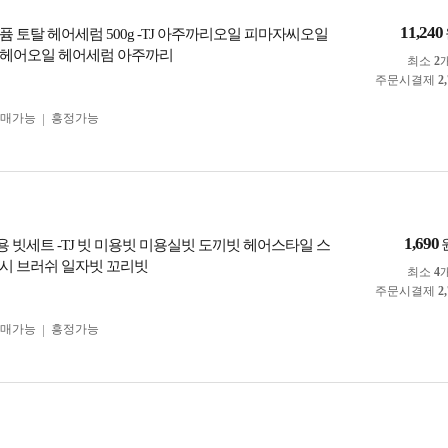
11,240
퓸 토탈 헤어세럼 500g -TJ 아주까리오일 피마자씨오일
 헤어오일 헤어세럼 아주까리
최소
2
주문시결제
2
구매가능
흥정가능
1,690
용 빗세트 -TJ 빗 미용빗 미용실빗 도끼빗 헤어스타일 스
시 브러쉬 일자빗 꼬리빗
최소
4
주문시결제
2
구매가능
흥정가능