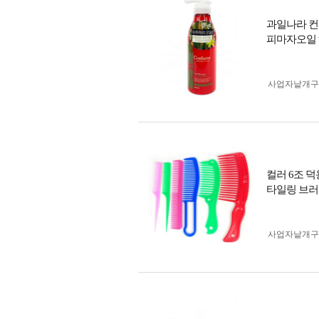
과일나라 컨
피마자오일
사업자 낱개
컬러 6조 덕
타일링 브러
사업자 낱개