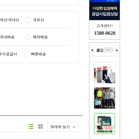
다양한 입점혜택
공급사입점상담
국산/국내산
국외산
고객센터
1588-0628
국내배송
해외배송
광고
우수공급사
빠른배송
50개씩 보기