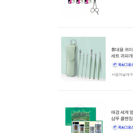
휴대용 귀이
세트 귀파개
사업자 낱개
애경 세계 명
샴푸 클렌징