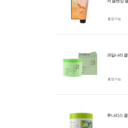
저 클렌징 
흥정가능
과일나라 클
흥정가능
루나리스 클