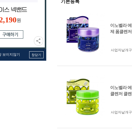
기본등록
2,190
원
이노벨라 에리
제 폼클렌저
사업자 낱개
창 보이지않기
창닫기
이노벨라 에리
클렌저 클렌
사업자 낱개