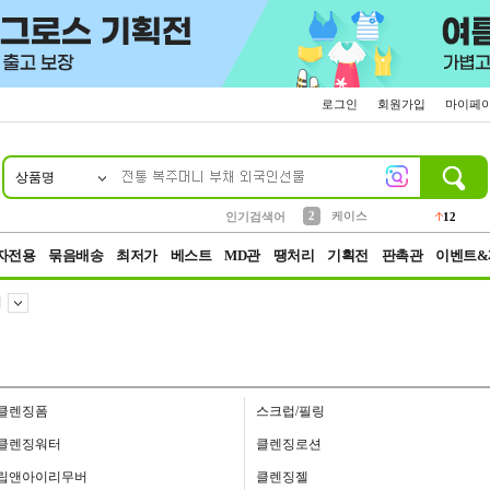
로그인
회원가입
마이페
상품명
10
1
4
5
6
7
8
9
파우치
등산
벨트
실리콘
양말
모자
양산
여성패션
152
395
555
12
1
1
5
3
2
케이스
인기검색어
12
3
생수
454
자전용
묶음배송
최저가
베스트
MD관
땡처리
기획전
판촉관
이벤트&
림
클렌징폼
스크럽/필링
클렌징워터
클렌징로션
립앤아이리무버
클렌징젤