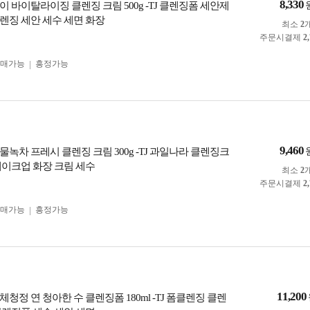
8,330
 바이탈라이징 클렌징 크림 500g -TJ 클렌징폼 세안제
렌징 세안 세수 세면 화장
최소
2
주문시결제
2
구매가능
흥정가능
9,460
녹차 프레시 클렌징 크림 300g -TJ 과일나라 클렌징크
메이크업 화장 크림 세수
최소
2
주문시결제
2
구매가능
흥정가능
11,200
청정 연 청아한 수 클렌징폼 180ml -TJ 폼클렌징 클렌