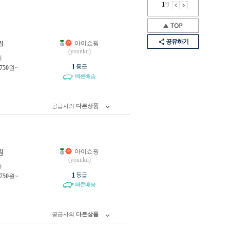
1
/
9
공유하기
아이쇼핑
원
(younku)
개
1
등급
,750
원~
빠른배송
공급사의
다른상품
아이쇼핑
원
(younku)
개
1
등급
,750
원~
빠른배송
공급사의
다른상품