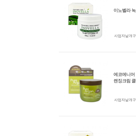
이노벨라 녹차
사업자 낱개
에코에니어 퓨
렌징크림 클
사업자 낱개