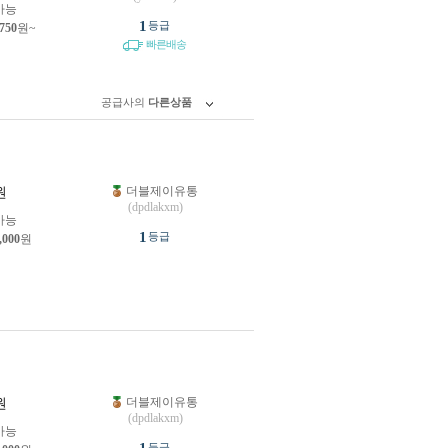
가능
1
등급
,750
원~
빠른배송
공급사의
다른상품
더블제이유통
원
(dpdlakxm)
가능
1
등급
,000
원
더블제이유통
원
(dpdlakxm)
가능
등급