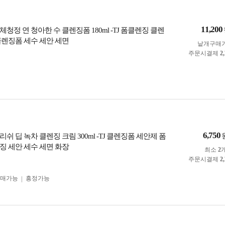
11,200
청정 연 청아한 수 클렌징폼 180ml -TJ 폼클렌징 클렌
클렌징폼 세수 세안 세면
낱개구매
주문시결제
2
6,750
쉬 딥 녹차 클렌징 크림 300ml -TJ 클렌징폼 세안제 폼
징 세안 세수 세면 화장
최소
2
주문시결제
2
구매가능
흥정가능