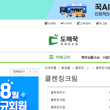
|
|
|
도매매
나까마
교육센터
에그돔
카테고리
해외상품소싱
사업
도매꾹홈
화장품
클렌징
클렌징크
전체보기
클렌징크림
클렌징비누
클렌징크림
클렌징오일