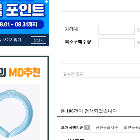
가격대
창 보이지않기
창닫기
최소구매수량
총
106
건이 검색되었습니다
도매꾹랭킹순
신규공급사순
최근등록