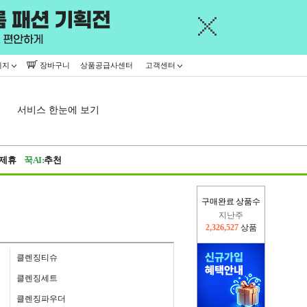
이지
장바구니
상품공급사센터
고객센터
서비스 한눈에 보기
제휴
꾹AI:
추천
구매완료 상품수
이번주
2,280,503
상품
지난주
2,326,527
상품
클렌징티슈
클렌징세트
클렌징파우더