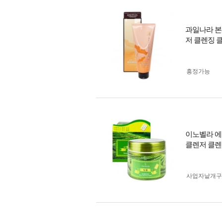
과일나라 본체
저 클렌징 
흥정가능
이노벨라 에리
클렌저 클렌
사업자 낱개