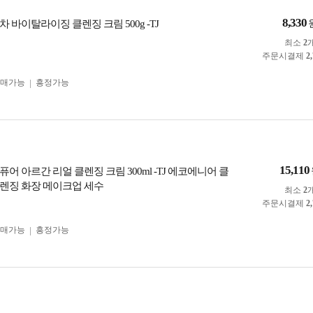
8,330
 바이탈라이징 클렌징 크림 500g -TJ
최소
2
주문시결제
2
구매가능
흥정가능
15,110
어 아르간 리얼 클렌징 크림 300ml -TJ 에코에니어 클
렌징 화장 메이크업 세수
최소
2
주문시결제
2
구매가능
흥정가능