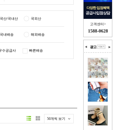
다양한 입점혜택
공급사입점상담
국산/국내산
국외산
고객센터
1588-0628
국내배송
해외배송
광고
우수공급사
빠른배송
50개씩 보기