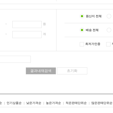
원산지 전체
원 ~
원
배송 전체
개 ~
개
최저가인증
리스트형
갤러리형
순
인기상품순
낮은가격순
높은가격순
적은판매단위순
많은판매단위순