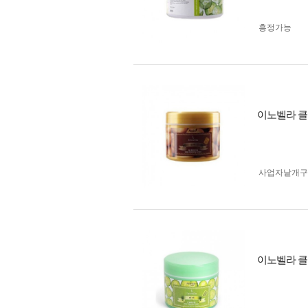
흥정가능
이노벨라 클
사업자 낱개
이노벨라 클