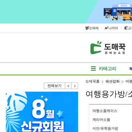
|
|
도매매
나까마
교
카테고리
도매꾹홈
패션잡화
여행
전체보기
여행용가방/
여행소품케이스
캐리어소품
이민/유학용가방