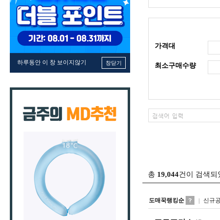
가격대
하루동안 이 창 보이지않기
창닫기
최소구매수량
총
19,044
건이 검색되
도매꾹랭킹순
신규