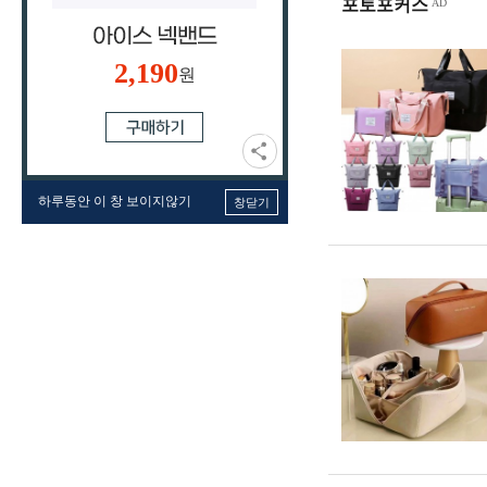
포토포커스
2,190
원
하루동안 이 창 보이지않기
창닫기