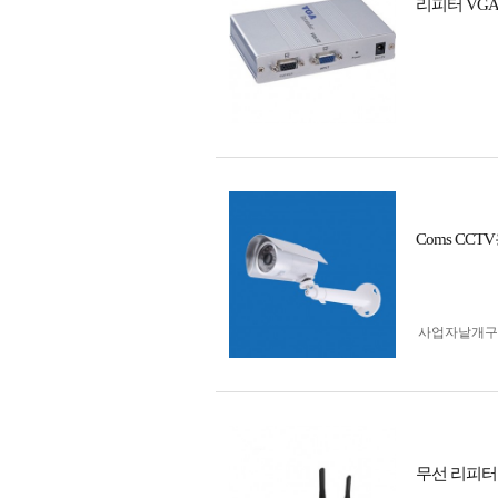
리피터 VGA
Coms CC
사업자 낱개
무선 리피터 