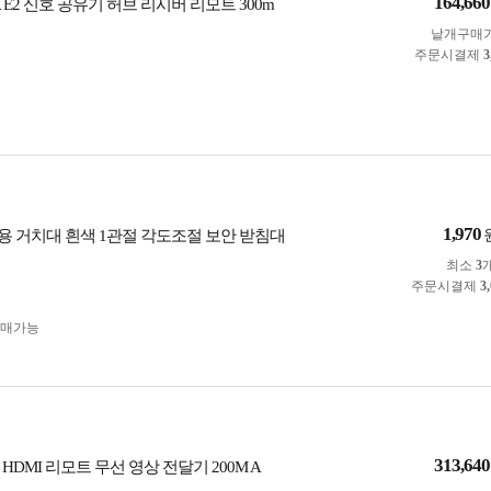
164,660
 E2 신호 공유기 허브 리시버 리모트 300m
낱개구매
주문시결제
3
1,970
TV용 거치대 흰색 1관절 각도조절 보안 받침대
최소
3
주문시결제
3
구매가능
313,640
HDMI 리모트 무선 영상 전달기 200M A