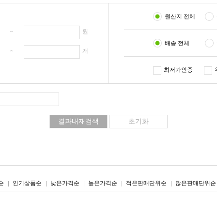
원산지 전체
원 ~
원
배송 전체
개 ~
개
최저가인증
리스트형
갤러리형
순
인기상품순
낮은가격순
높은가격순
적은판매단위순
많은판매단위순