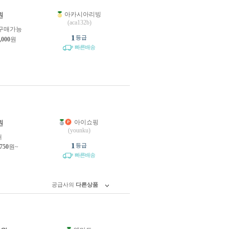
아카시아리빙
원
(aca132b)
구매가능
1
등급
,000
원
빠른배송
아이쇼핑
원
(younku)
개
1
등급
,750
원~
빠른배송
공급사의
다른상품