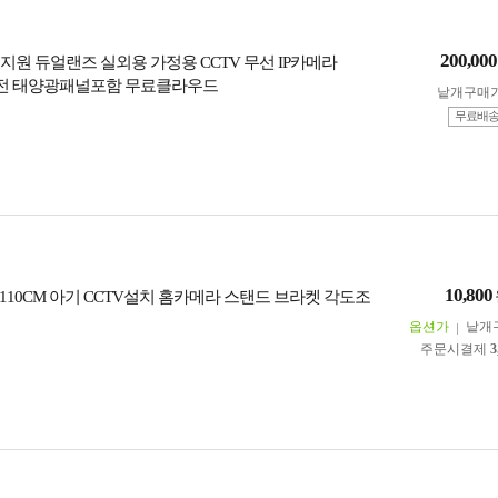
200,000
유심지원 듀얼랜즈 실외용 가정용 CCTV 무선 IP카메라
 충전 태양광패널포함 무료클라우드
낱개구매
무료배
10,800
110CM 아기 CCTV설치 홈카메라 스탠드 브라켓 각도조
옵션가
낱개
주문시결제
3