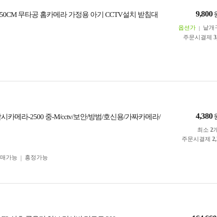
9,800
50CM 무타공 홈카메라 가정용 아기 CCTV설치 받침대
옵션가
낱개
주문시결제
3
4,380
시카메라-2500 중-M/cctv/보안/방범/호신용/가짜카메라/
최소
2
주문시결제
2
구매가능
흥정가능