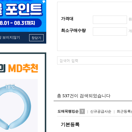
가격대
최소구매수량
창 보이지않기
창닫기
총
537
건이 검색되었습니다
도매꾹랭킹순
신규공급사순
최근등록
기본등록