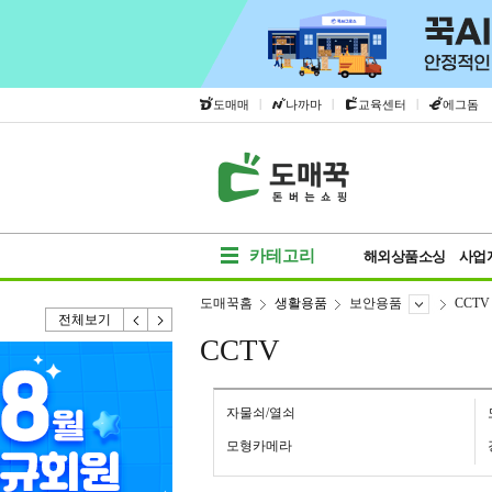
|
|
|
도매매
나까마
교육센터
에그돔
카테고리
해외상품소싱
사업
도매꾹홈
생활용품
보안용품
CCTV
전체보기
CCTV
자물쇠/열쇠
모형카메라