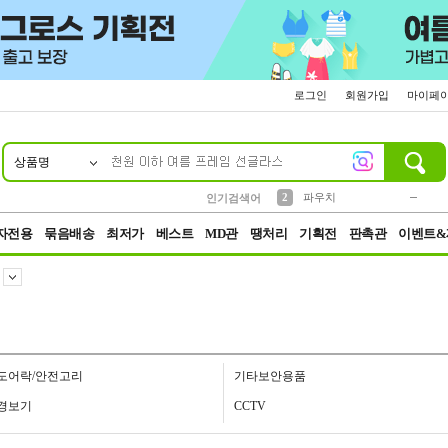
로그인
회원가입
마이페
상품명
10
1
4
5
6
7
8
9
키링
미니
말랑이
선풍기
가방
양말
짱구
텀블러
23
2
1
1
7
3
2
파우치
인기검색어
3
모자
자전용
묶음배송
최저가
베스트
MD관
땡처리
기획전
판촉관
이벤트&
도어락/안전고리
기타보안용품
경보기
CCTV