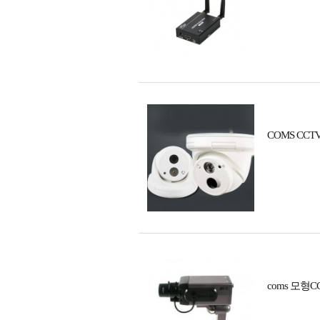
COMS CCT
coms 모형