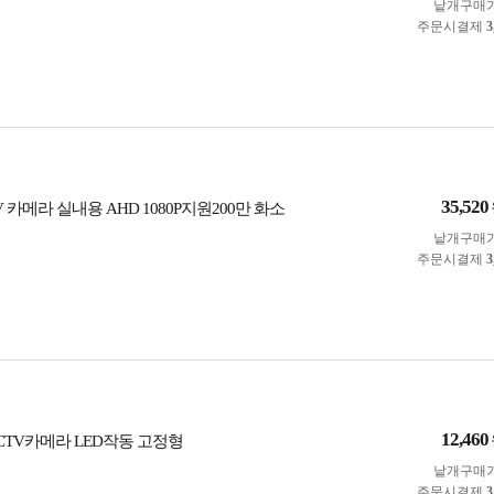
낱개구매
주문시결제
3
35,520
V 카메라 실내용 AHD 1080P지원200만 화소
낱개구매
주문시결제
3
12,460
CCTV카메라 LED작동 고정형
낱개구매
주문시결제
3