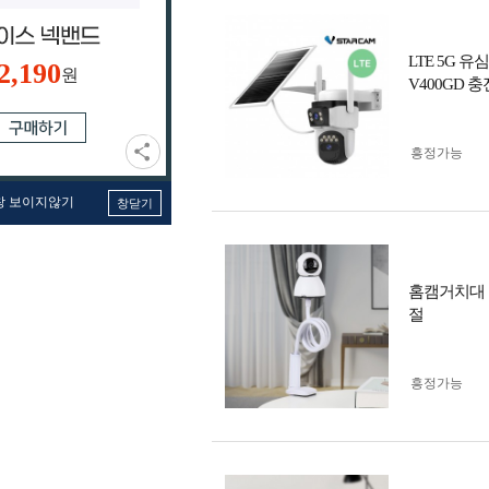
LTE 5G 
2,190
원
V400GD
흥정가능
창 보이지않기
창닫기
홈캠거치대 
절
흥정가능