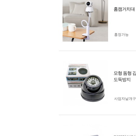
홈캠거치대 
흥정가능
모형 돔형 감
도둑방지
사업자 낱개