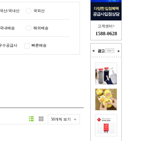
다양한 입점혜택
국산/국내산
국외산
공급사입점상담
고객센터
국내배송
해외배송
1588-0628
우수공급사
빠른배송
광고
50개씩 보기