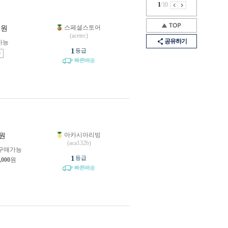
1
/
10
스페셜스토어
원
(acetec)
공유하기
가능
1
등급
송
빠른배송
아카시아리빙
원
(aca132b)
구매가능
1
등급
,000
원
빠른배송