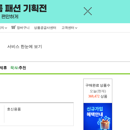
이지
장바구니
상품공급사센터
고객센터
서비스 한눈에 보기
제휴
꾹AI:
추천
구매완료 상품수
오늘(현재)
369,472
상품
어제
445,716
상품
호신용품