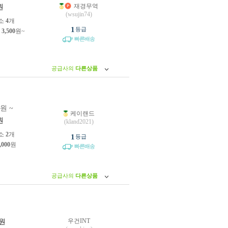
재경무역
원
(wsujin74)
소
4
개
1
등급
제
3,500
원~
빠른배송
공급사의
다른상품
0원 ~
케이랜드
원
(kland2021)
소
2
개
1
등급
,000
원
빠른배송
공급사의
다른상품
우건INT
원