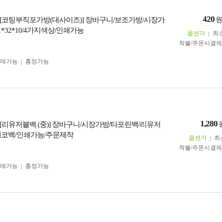
420
[코팅부직포가방(대사이즈)] 장바구니/보조가방/시장가
1*32*10/4가지색상/인쇄가능
옵션가
최
착불/주문시결
구매가능
흥정가능
1,280
[리유저블백 (중)] 장바구니/시장가방/타포린백/리유저
에코백/인쇄가능/주문제작
옵션가
최
착불/주문시결
구매가능
흥정가능