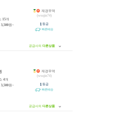
재경무역
원
(wsujin74)
소
15
개
1
등급
제
3,500
원~
빠른배송
공급사의
다른상품
재경무역
원
(wsujin74)
소
4
개
1
등급
제
3,500
원~
빠른배송
공급사의
다른상품