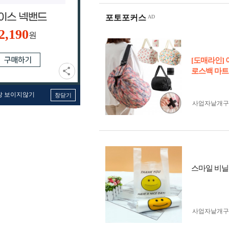
포토포커스
2,190
원
[도매라인]
로스백 마트
창 보이지않기
창닫기
사업자 낱개
스마일 비닐봉투
사업자 낱개