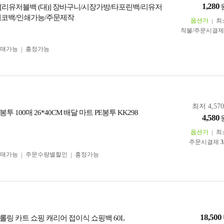
1,280
[리유저블백 (대)] 장바구니/시장가방/타포린백/리유저
에코백/인쇄가능/주문제작
옵션가
최
착불/주문시결
구매가능
흥정가능
최저 4,57
 100매 26*40CM 배달 마트 PE봉투 KK298
4,580
옵션가
최
주문시결제
3
구매가능
주문수량별할인
흥정가능
18,500
롤링 카트 쇼핑 캐리어 접이식 쇼핑백 60L