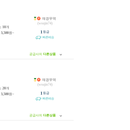
재경무역
원
(wsujin74)
소
10
개
1
등급
제
3,500
원~
빠른배송
공급사의
다른상품
재경무역
원
(wsujin74)
소
20
개
1
등급
제
3,500
원~
빠른배송
공급사의
다른상품