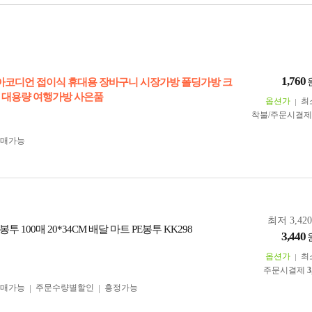
1,760
 아코디언 접이식 휴대용 장바구니 시장가방 폴딩가방 크
 대용량 여행가방 사은품
옵션가
최
착불/주문시결
구매가능
최저 3,42
 100매 20*34CM 배달 마트 PE봉투 KK298
3,440
옵션가
최
주문시결제
3
구매가능
주문수량별할인
흥정가능