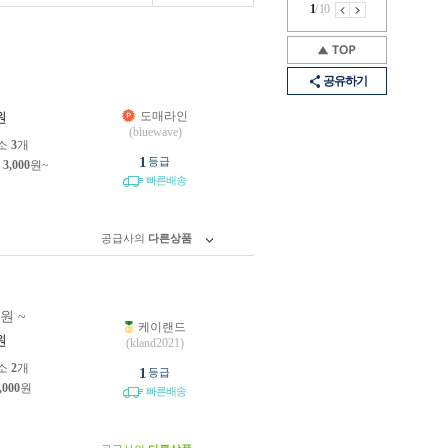
1
/
10
공유하기
도매라인
원
(bluewave)
소
3
개
1
등급
제
3,000
원~
빠른배송
공급사의
다른상품
0원 ~
케이랜드
원
(kland2021)
소
2
개
1
등급
,000
원
빠른배송