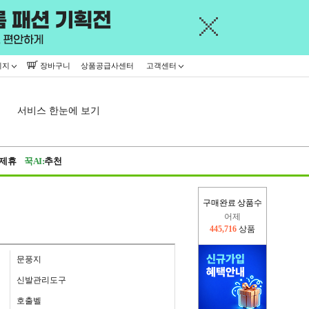
이지
장바구니
상품공급사센터
고객센터
서비스 한눈에 보기
제휴
꾹AI:
추천
어제
구매완료 상품수
445,716
상품
오늘(현재)
331,469
상품
문풍지
신발관리도구
호출벨