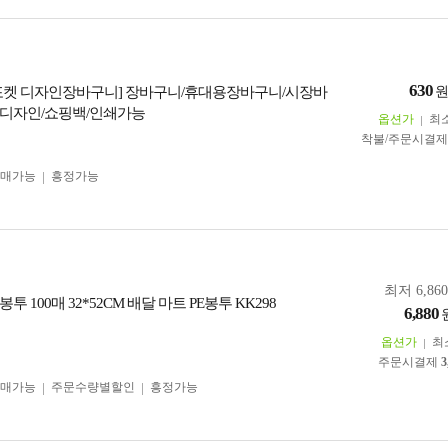
630
포켓 디자인장바구니] 장바구니/휴대용장바구니/시장바
디자인/쇼핑백/인쇄가능
옵션가
최
착불/주문시결
구매가능
흥정가능
최저 6,86
 100매 32*52CM 배달 마트 PE봉투 KK298
6,880
옵션가
최
주문시결제
3
구매가능
주문수량별할인
흥정가능