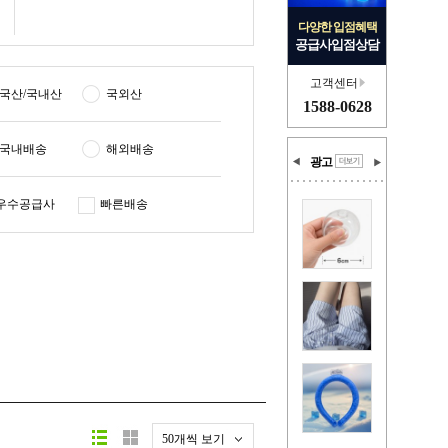
다양한 입점혜택
공급사입점상담
고객센터
국산/국내산
국외산
1588-0628
국내배송
해외배송
광고
우수공급사
빠른배송
50개씩 보기