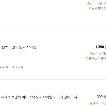
옵션가
낱개
주문시결제
3
1,390
리유저블백ㅣ인쇄 및 제작가능
옵션가
최
착불/주문시결
구매가능
흥정가능
390
81 부직포 보냉백 아이스백 도시락가방 피크닉 장바구니
옵션가
최