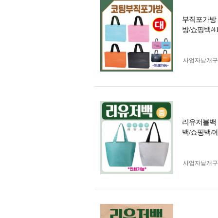
부직포가방 
방/쇼핑백/4
사업자 낱개
리유저블백 
백/쇼핑백/
사업자 낱개