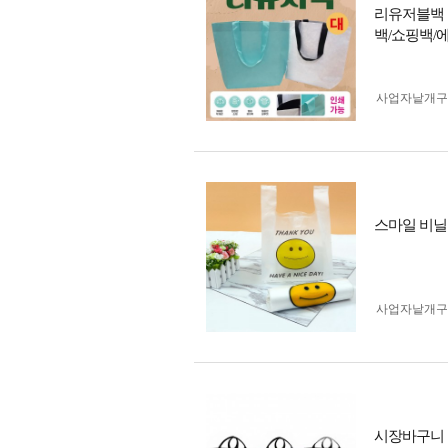
리유저블백 
백/쇼핑백/
사업자 낱개
스마일 비닐봉투
사업자 낱개
시장바구니 