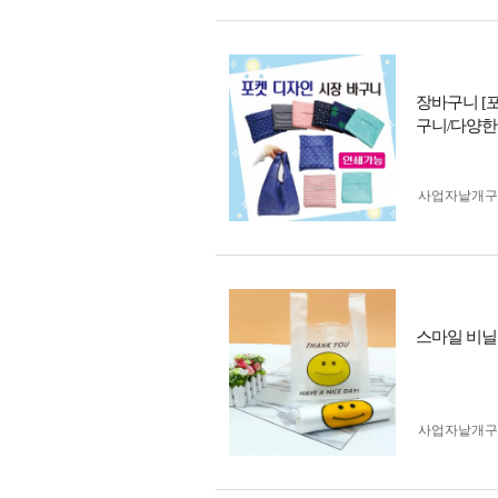
장바구니 [
구니/다양한
사업자 낱개
스마일 비닐봉투
사업자 낱개