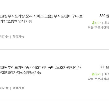
580
[코팅부직포가방(중-대사이즈 모음)] 부직포/장바구니/보
가방/쇼핑백/인쇄가능
옵션가
최
착불/주문시결
구매가능
흥정가능
300
[코팅부직포가방(중사이즈)] 장바구니/보조가방/시장가
0*26*10/4가지색상/인쇄가능
옵션가
최
착불/주문시결
구매가능
흥정가능