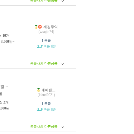
공급사의
다른상품
재경무역
원
(wsujin74)
소
10
개
1
등급
제
3,500
원~
빠른배송
공급사의
다른상품
0원 ~
케이랜드
원
(kland2021)
소
2
개
1
등급
,000
원
빠른배송
공급사의
다른상품