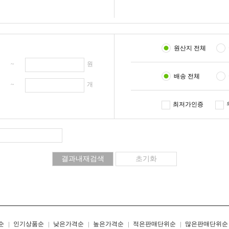
원산지 전체
원 ~
원
배송 전체
개 ~
개
최저가인증
리스트형
갤러리형
순
인기상품순
낮은가격순
높은가격순
적은판매단위순
많은판매단위순