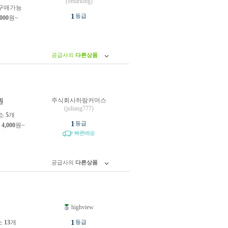
(omarking)
구매가능
1
등급
,000
원~
공급사의
다른상품
주식회사하람커머스
원
(juliang777)
소
5
개
1
등급
제
4,000
원~
빠른배송
공급사의
다른상품
highview
원
1
소
13
개
등급