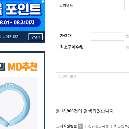
난방텐트
가격대
창 보이지않기
창닫기
최소구매수량
총
13,960
건이 검색되었습니다
도매꾹랭킹순
신규공급사순
최근등록