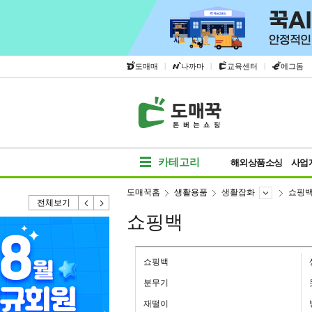
|
|
|
도매매
나까마
교육센터
에그돔
카테고리
해외상품소싱
사업
도매꾹홈
생활용품
생활잡화
쇼핑
전체보기
쇼핑백
쇼핑백
분무기
재떨이