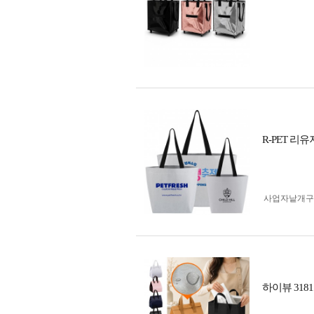
R-PET 
사업자 낱개
하이뷰 31