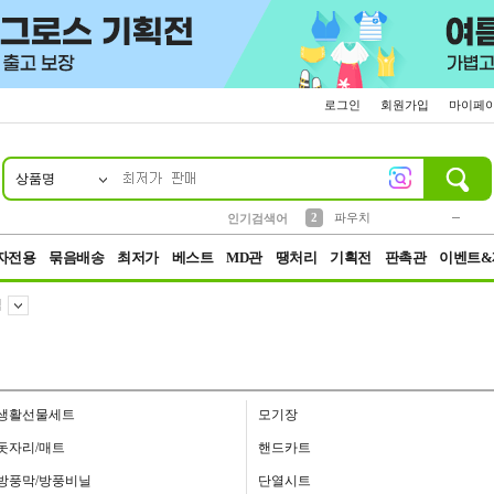
로그인
회원가입
마이페
상품명
10
1
4
5
6
7
8
9
키링
미니
말랑이
선풍기
가방
양말
짱구
텀블러
23
2
1
1
7
3
2
파우치
인기검색어
3
모자
자전용
묶음배송
최저가
베스트
MD관
땡처리
기획전
판촉관
이벤트&
백
생활선물세트
모기장
돗자리/매트
핸드카트
방풍막/방풍비닐
단열시트