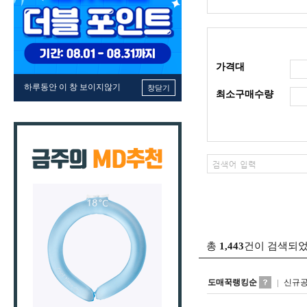
가격대
하루동안 이 창 보이지않기
창닫기
최소구매수량
총
1,443
건이 검색되
도매꾹랭킹순
신규