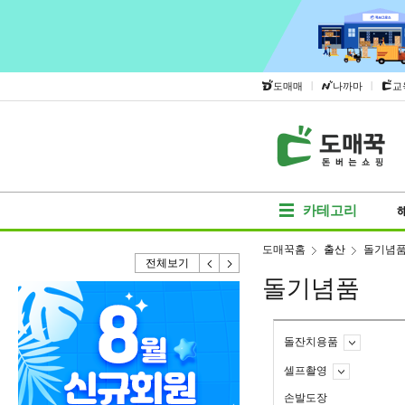
|
|
도매매
나까마
교
카테고리
도매꾹홈
출산
돌기념
전체보기
돌기념품
돌잔치용품
셀프촬영
손발도장