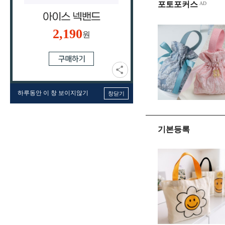
포토포커스
2,190
원
하루동안 이 창 보이지않기
창닫기
기본등록