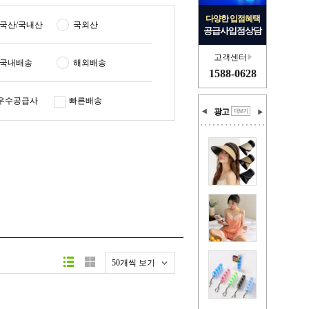
다양한 입점혜택
국산/국내산
국외산
공급사입점상담
고객센터
국내배송
해외배송
1588-0628
우수공급사
빠른배송
광고
50개씩 보기