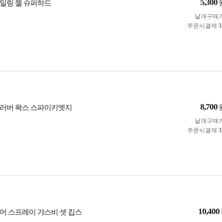
5,300
일링 젤 슈퍼하드
낱개구매
주문시결제
3
8,700
러버 왁스 스파이키엣지
낱개구매
주문시결제
3
10,400
어 스프레이 갸스비 셋 킵스