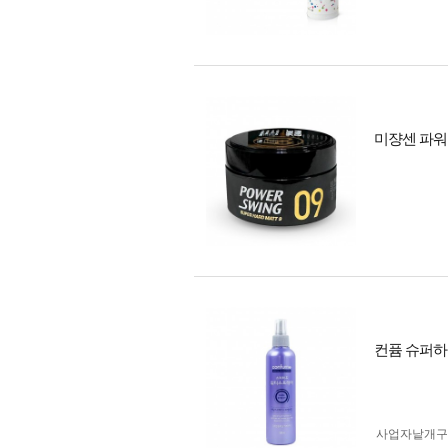
미쟝센 파워스
컨퓸 슈퍼하
사업자 낱개