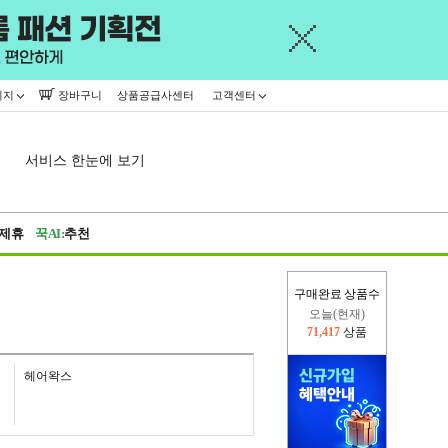
이지
장바구니
상품공급사센터
고객센터
서비스 한눈에 보기
제휴
꾹AI:
추천
구매완료 상품수
오늘(현재)
71,417
상품
어제
402,926
상품
헤어왁스