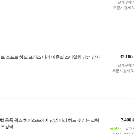
낱개구매
주문시결제
3
32,100
매트 소프트 하드 프리즈 머리 미용실 스타일링 남성 남자
낱개구매
주문시결제
3
7,400
럴 용품 왁스 헤어스프레이 남성 머리 하드 뿌리는 크림
 초강력
옵션가
낱개