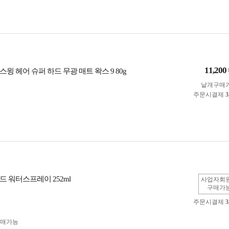
11,200
윙 헤어 슈퍼 하드 무광 매트 왁스 9 80g
낱개구매
주문시결제
3
드 워터스프레이 252ml
사업자회
구매가
주문시결제
3
구매가능