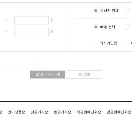
원산지 전체
원 ~
원
배송 전체
개 ~
개
최저가인증
리스트형
갤러리형
순
인기상품순
낮은가격순
높은가격순
적은판매단위순
많은판매단위순