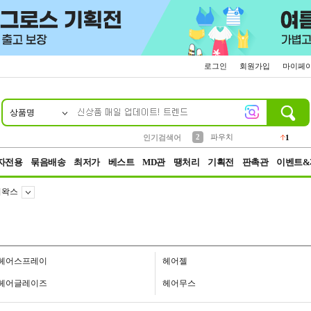
로그인
회원가입
마이페
상품명
10
1
4
5
6
7
8
9
키링
선풍기
말랑이
키캡
텀블러
가방
양말
양산
1
1
5
2
2
2
파우치
인기검색어
1
3
모자
2
자전용
묶음배송
최저가
베스트
MD관
땡처리
기획전
판촉관
이벤트&
어왁스
헤어스프레이
헤어젤
헤어글레이즈
헤어무스