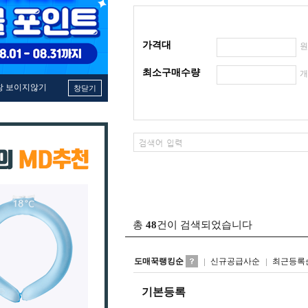
가격대
최소구매수량
창 보이지않기
창닫기
총
48
건이 검색되었습니다
도매꾹랭킹순
신규공급사순
최근등록
기본등록