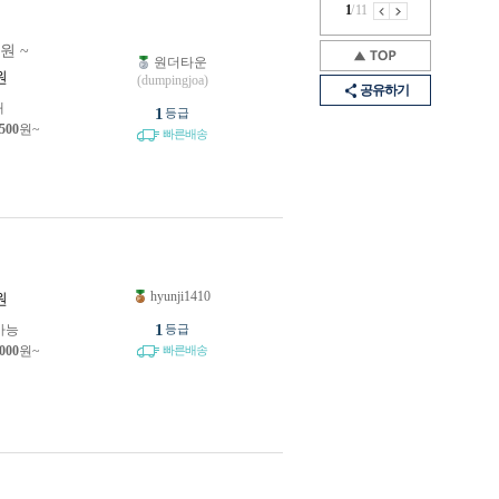
1
/
11
0원 ~
원더타운
원
(dumpingjoa)
공유하기
개
1
등급
,500
원~
빠른배송
hyunji1410
원
1
가능
등급
,000
원~
빠른배송