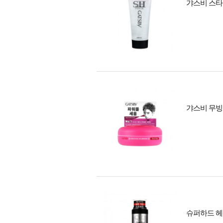
갸스비 스타
갸스비 무빙
슈퍼하드 헤