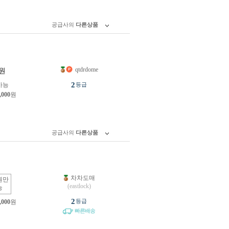
공급사의
다른상품
qtdrdome
원
2
가능
등급
,000
원
공급사의
다른상품
차차도매
원만
(eastlock)
능
2
등급
,000
원
빠른배송