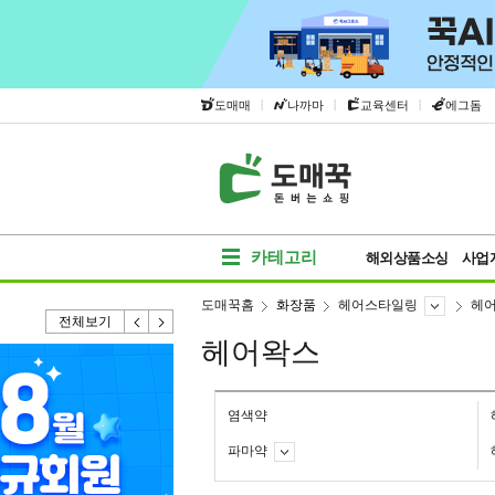
|
|
|
도매매
나까마
교육센터
에그돔
카테고리
해외상품소싱
사업
도매꾹홈
화장품
헤어스타일링
헤
전체보기
헤어왁스
염색약
파마약