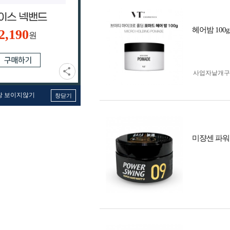
헤어밤 100g
2,190
원
사업자 낱개
창 보이지않기
창닫기
미쟝센 파워스