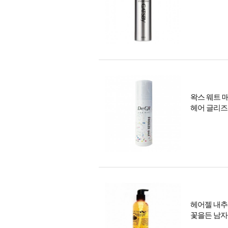
왁스 웨트 
헤어 글리즈
헤어젤 내추
꽃을든 남자