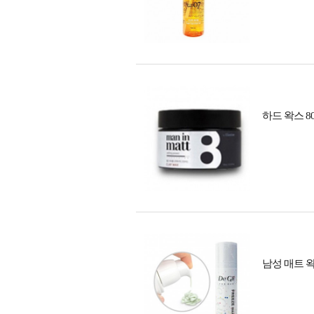
하드 왁스 8
남성 매트 