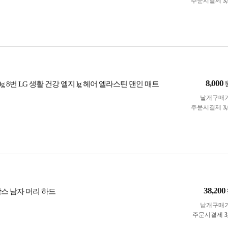
주문시결제
3
8,000
0g 8번 LG 생활 건강 엘지 lg 헤어 엘라스틴 맨인 매트
낱개구매
주문시결제
3
38,200
왁스 남자 머리 하드
낱개구매
주문시결제
3