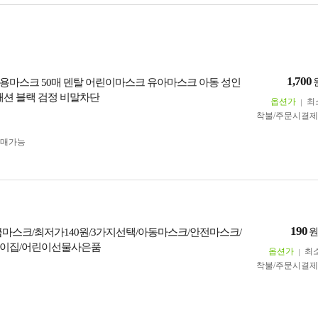
1,700
용마스크 50매 덴탈 어린이마스크 유아마스크 아동 성인
 패션 블랙 검정 비말차단
옵션가
최
착불/주문시결
구매가능
190
마스크/최저가140원/3가지선택/아동마스크/안전마스크/
린이집/어린이선물사은품
옵션가
최
착불/주문시결