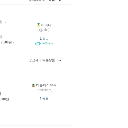
원 ~
아이다
원
(jjakhs)
개
1
등급
제
2,500
원~
빠른배송
공급사의
다른상품
더블제이유통
원
(dpdlakxm)
개
1
등급
,000
원