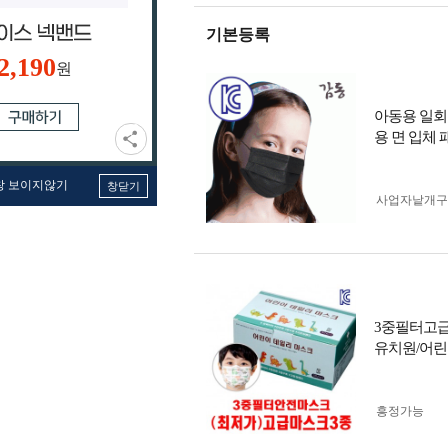
기본등록
2,190
원
아동용 일회
용 면 입체
창 보이지않기
창닫기
사업자 낱개
3중필터고급
유치원/어
흥정가능