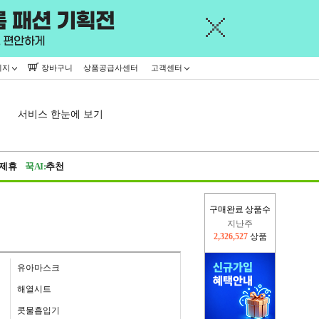
이지
장바구니
상품공급사센터
고객센터
서비스 한눈에 보기
제휴
꾹AI:
추천
구매완료 상품수
이번주
2,247,921
상품
지난주
2,326,527
상품
유아마스크
해열시트
콧물흡입기