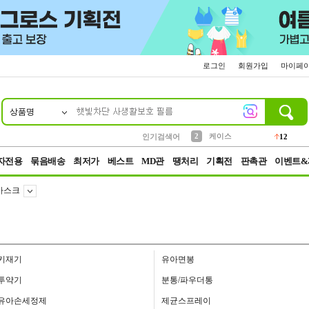
로그인
회원가입
마이페
상품명
10
1
4
5
6
7
8
9
파우치
등산
벨트
실리콘
양말
모자
양산
여성패션
152
395
555
12
1
1
5
3
2
케이스
인기검색어
12
3
생수
454
자전용
묶음배송
최저가
베스트
MD관
땡처리
기획전
판촉관
이벤트&
마스크
키재기
유아면봉
투약기
분통/파우더통
유아손세정제
제균스프레이