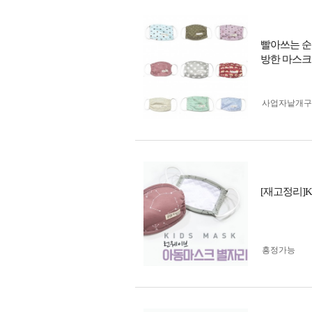
빨아쓰는 순
방한 마스크
사업자 낱개
[재고정리]
흥정가능