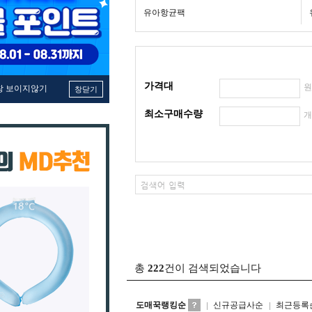
유아항균팩
가격대
창 보이지않기
창닫기
최소구매수량
총
222
건이 검색되었습니다
도매꾹랭킹순
신규공급사순
최근등록