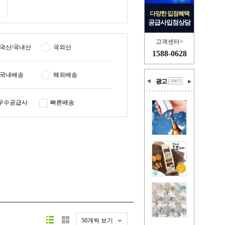
다양한 입점혜택
공급사입점상담
고객센터
국산/국내산
국외산
1588-0628
국내배송
해외배송
광고
우수공급사
빠른배송
50개씩 보기