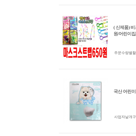
( 신제품)
원/어린이
주문수량별할
국산 어린이
사업자 낱개