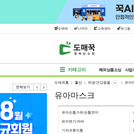
|
|
|
도매매
나까마
교육센터
에그돔
카테고리
해외상품소싱
사업
도매꾹홈
출산
위생/건강용품
유아
전체보기
유아마스크
유아손톱가위/손톱깎이
유아변기/커버
기저귀휴지통