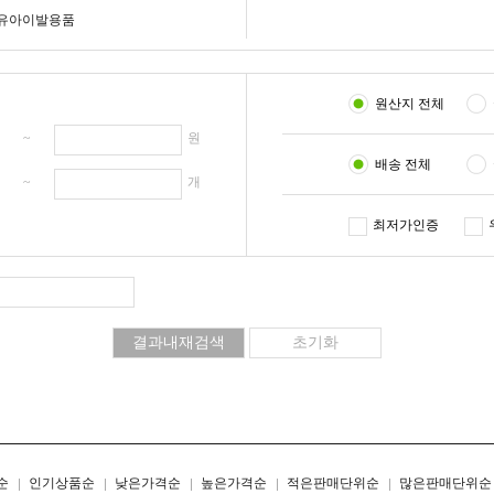
유아이발용품
원산지 전체
원 ~
원
배송 전체
개 ~
개
최저가인증
리스트형
갤러리형
순
인기상품순
낮은가격순
높은가격순
적은판매단위순
많은판매단위순