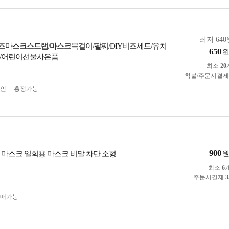
최저 640
 비즈마스크스트랩/마스크목걸이/팔찌/DIY비즈세트/유치
650
집/어린이선물사은품
최소
20
착불/주문시결
인
흥정가능
900
 마스크 일회용 마스크 비말 차단 소형
최소
6
주문시결제
3
구매가능