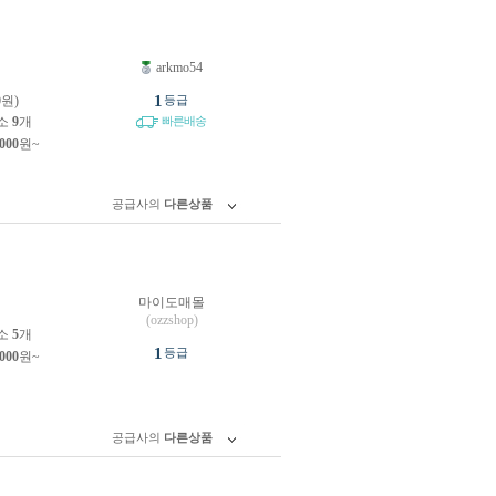
arkmo54
원
1
0원)
등급
소
9
개
빠른배송
,000
원~
공급사의
다른상품
마이도매몰
원
(ozzshop)
소
5
개
1
등급
,000
원~
공급사의
다른상품