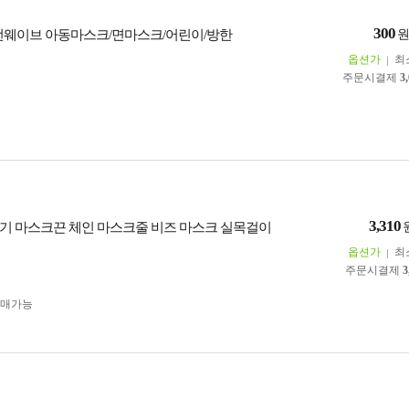
300
런웨이브 아동마스크/면마스크/어린이/방한
옵션가
최
주문시결제
3
3,310
기 마스크끈 체인 마스크줄 비즈 마스크 실목걸이
옵션가
최
주문시결제
3
구매가능