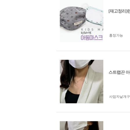
[재고정리]
흥정가능
스트랩끈 아
사업자 낱개