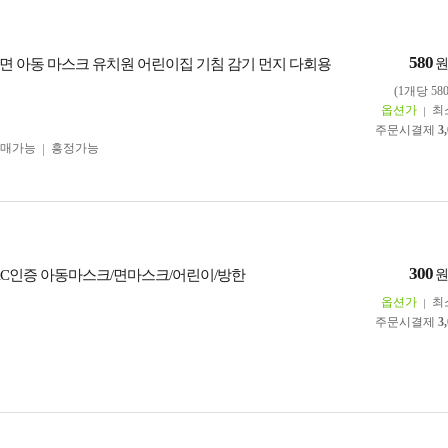
580
면 아동 마스크 유치원 어린이집 기침 감기 먼지 다회용
(1개당 58
옵션가
최
주문시결제
3
구매가능
흥정가능
300
KC인증 아동마스크/면마스크/어린이/방한
옵션가
최
주문시결제
3