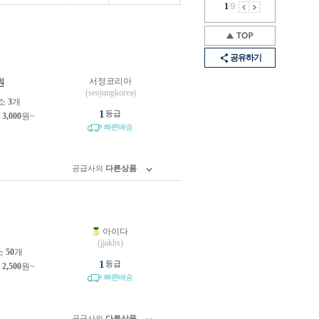
1
/
9
공유하기
서정코리아
원
(seojungkorea)
소
3
개
1
등급
제
3,000
원~
빠른배송
공급사의
다른상품
아이다
원
(jjakhs)
소
50
개
1
등급
제
2,500
원~
빠른배송
공급사의
다른상품