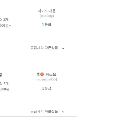
마이도매몰
원
(ozzshop)
소
5
개
1
등급
,000
원~
공급사의
다른상품
탐스몰
원
(younnb2455)
소
3
개
1
등급
,000
원
공급사의
다른상품