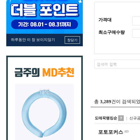
가격대
최소구매수량
하루동안 이 창 보이지않기
창닫기
총
3,289
건이 검색되
도매꾹랭킹순
신규
포토포커스