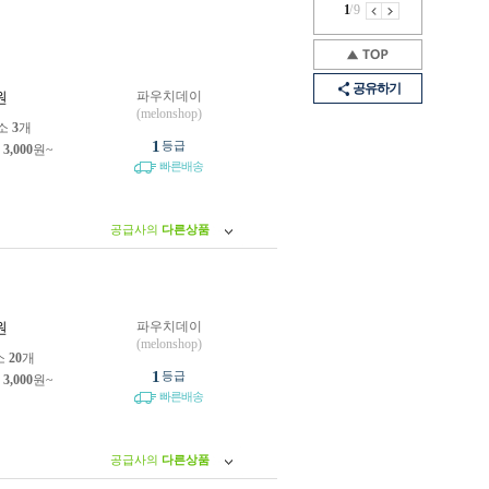
1
/
9
공유하기
파우치데이
원
(melonshop)
소
3
개
1
등급
제
3,000
원~
빠른배송
공급사의
다른상품
파우치데이
원
(melonshop)
소
20
개
1
등급
제
3,000
원~
빠른배송
공급사의
다른상품