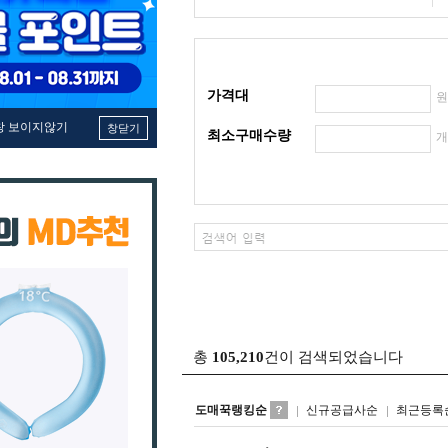
가격대
창 보이지않기
창닫기
최소구매수량
총
105,210
건이 검색되었습니다
도매꾹랭킹순
신규공급사순
최근등록