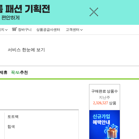
이지
장바구니
상품공급사센터
고객센터
서비스 한눈에 보기
제휴
꾹AI:
추천
지난주
구매완료 상품수
2,326,527
상품
이번주
2,232,290
상품
토트백
힙색