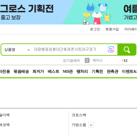
로그인
회원가입
마이페
상품명
10
1
4
5
6
7
8
9
파우치
등산
벨트
실리콘
양말
모자
양산
여성패션
152
395
555
12
1
1
5
3
2
케이스
인기검색어
12
3
생수
454
자전용
묶음배송
최저가
베스트
MD관
땡처리
기획전
판촉관
이벤트&
숄더백
크로스백
에코백
가방소품