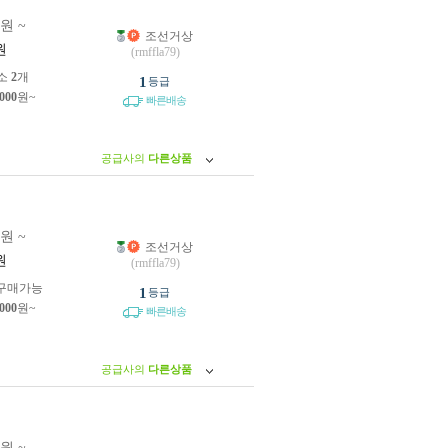
0원 ~
조선거상
원
(rmffla79)
소
2
개
1
등급
,000
원~
빠른배송
공급사의
다른상품
0원 ~
조선거상
원
(rmffla79)
구매가능
1
등급
,000
원~
빠른배송
공급사의
다른상품
0원 ~