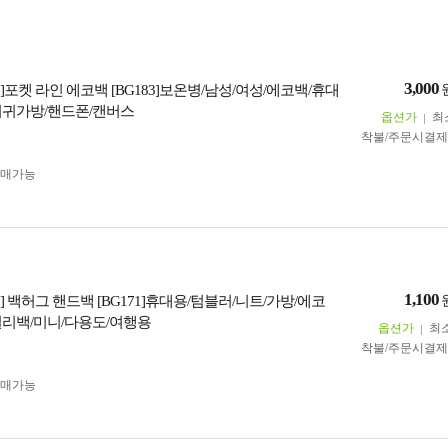
3,000
포켓 라인 에코백 [BG183]보온병/남성/여성/에코백/휴대
저귀가방/핸드폰/캔버스
옵션가
최
착불/주문시결
구매가능
1,100
 백허그 핸드백 [BG171]휴대용/텀블러/니트/가방/에코
일리백/미니/다용도/여행용
옵션가
최
착불/주문시결
구매가능