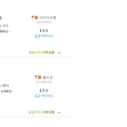
크리어유통
원
(ysy0404)
소
3
개
1
등급
,800
원~
빠른배송
공급사의
다른상품
월드온
원
(worldcom)
소
10
개
1
등급
제
4,500
원~
빠른배송
공급사의
다른상품