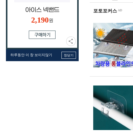
포토포커스
2,190
원
하루동안 이 창 보이지않기
창닫기