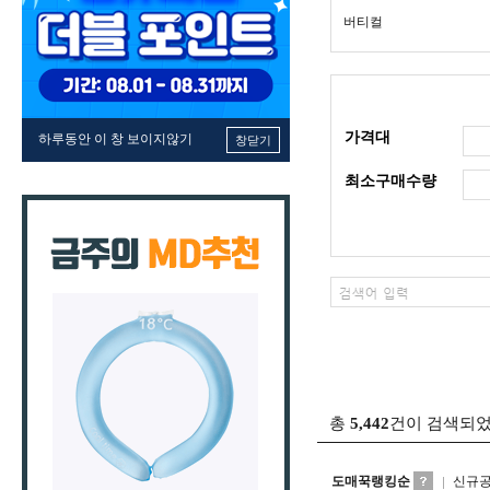
버티컬
가격대
하루동안 이 창 보이지않기
창닫기
최소구매수량
총
5,442
건이 검색되
도매꾹랭킹순
신규