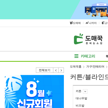
|
|
도매매
나까마
교
카테고리
도매꾹홈
가구/인테리어
전체보기
커튼/블라인
커튼
대나무발
비즈발