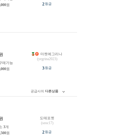
2
등급
,000
원
마켓예그리나
원
(yegrina2023)
구매가능
3
등급
,000
원
공급사의
다른상품
도매포켓
원
(seoc17)
소
3
개
2
등급
,500
원