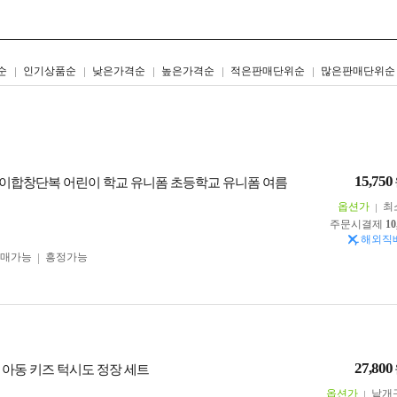
리스트형
갤러리형
순
인기상품순
낮은가격순
높은가격순
적은판매단위순
많은판매단위순
15,750
이합창단복 어린이 학교 유니폼 초등학교 유니폼 여름
옵션가
최
주문시결제
10
해외직
구매가능
흥정가능
27,800
 아동 키즈 턱시도 정장 세트
옵션가
낱개