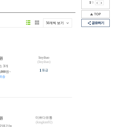
1
/
9
50개씩 보기
공유하기
linyihao
원
(linyihao)
소
3
개
1
등급
,000
원~
배송
미쁘다유통
원
(kingkim92)
구매가능