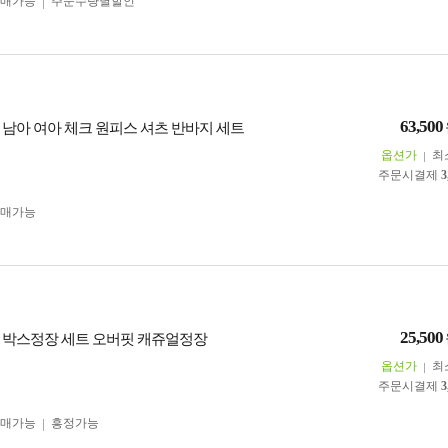
구매가능
주문수량별할인
63,500
 남아 여아 체크 원피스 셔츠 반바지 세트
옵션가
최
주문시결제
3
구매가능
25,500
 박스정장 세트 오버핏 캐쥬얼정장
옵션가
최
주문시결제
3
구매가능
흥정가능