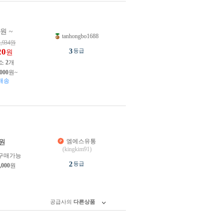
0원 ~
tanhongbo1688
1,934
원
20
3
등급
원
소
2
개
,000
원~
배송
엠에스유통
원
(kingkim91)
구매가능
2
등급
,000
원
공급사의
다른상품