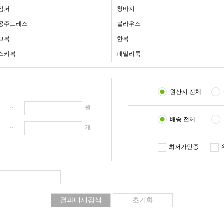
점퍼
청바지
공주드레스
블라우스
교복
한복
스키복
패밀리룩
원산지 전체
원 ~
원
배송 전체
개 ~
개
최저가인증