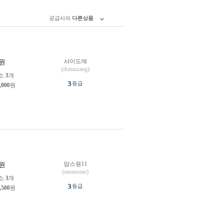
공급사의
다른상품
샤이도매
원
(donazzang)
소
3
개
3
등급
,000
원
맘스원11
원
(momsone)
소
3
개
3
등급
,500
원