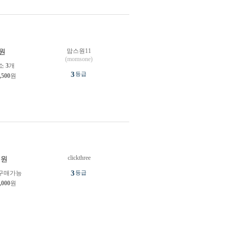
맘스원11
원
(momsone)
소
3
개
3
등급
,500
원
clickthree
원
3
구매가능
등급
,000
원