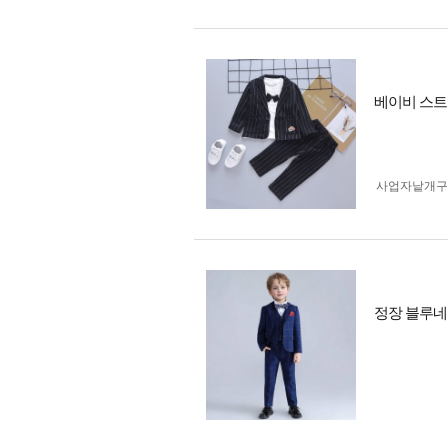
베이비 스트
사업자 낱개
정장 블루네