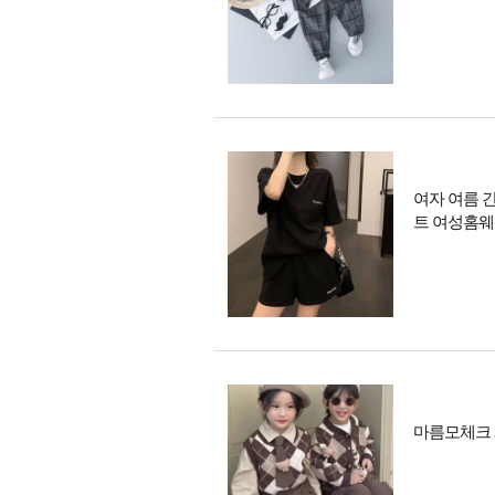
여자 여름 
트 여성홈
마름모체크 