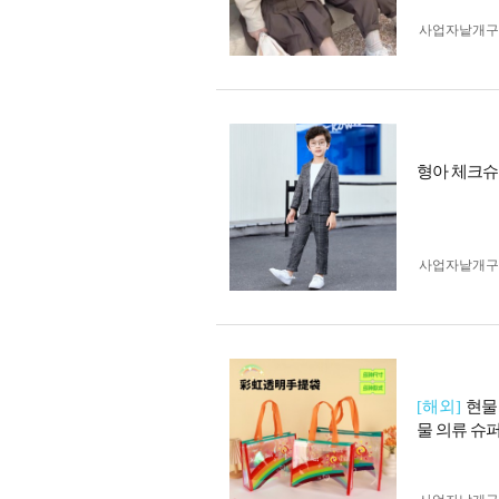
사업자 낱개
형아 체크
사업자 낱개
[해외]
현물
물 의류 슈