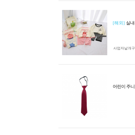
[해외]
실내
사업자 낱개
어린이 주니