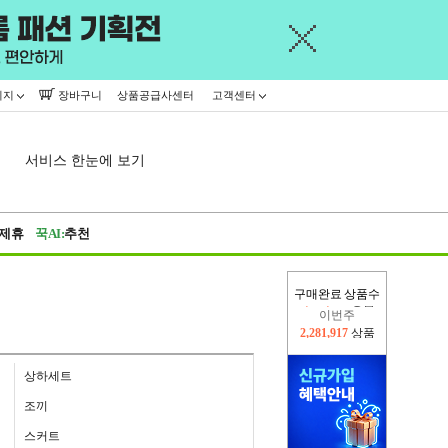
이지
장바구니
상품공급사센터
고객센터
서비스 한눈에 보기
제휴
꾹AI:
추천
구매완료 상품수
이번주
2,281,917
상품
지난주
2,326,527
상품
상하세트
조끼
스커트