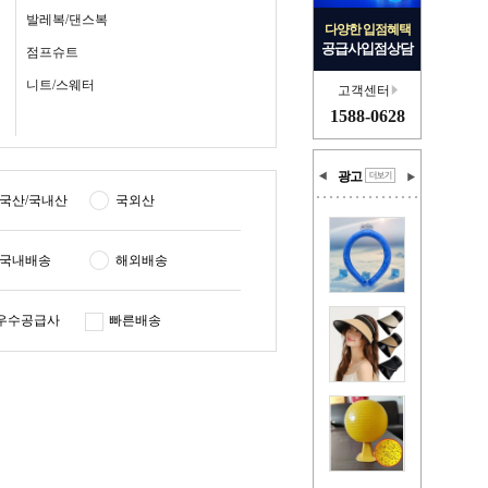
발레복/댄스복
다양한 입점혜택
공급사입점상담
점프슈트
니트/스웨터
고객센터
1588-0628
광고
국산/국내산
국외산
국내배송
해외배송
우수공급사
빠른배송