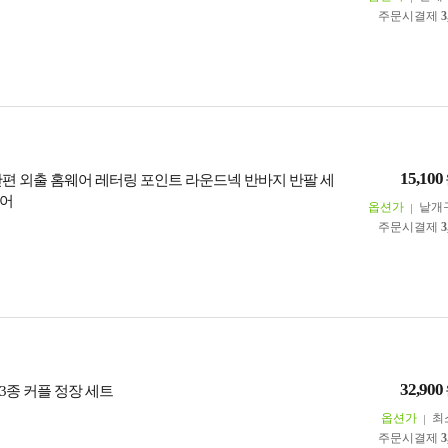
주문시결제
3
15,100
간편 외출 홈웨어 레터링 포인트 라운드넥 반바지 반팔 세
웨어
옵션가
낱개
주문시결제
3
32,900
3종 커플 정장 세트
옵션가
최
주문시결제
3