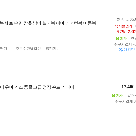
최저 3,86
복 세트 순면 잠옷 남아 실내복 여아 에어컨복 아동복
즉시할인가
1
67%
7,0
옵션가
최
주문시결제
4
구매가능
주문수량별할인
흥정가능
해외직
17,400
어 유아 키즈 콩쿨 고급 정장 수트 넥타이
옵션가
낱개
주문시결제
3