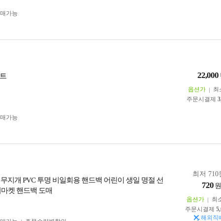
구매가능
22,000
슈트
옵션가
최
주문시결제
3
구매가능
최저 710
 무지개 PVC 투명 비일회용 핸드백 어린이 생일 명절 선
720
퍼마켓 핸드백 도매
옵션가
최
주문시결제
5
해외직