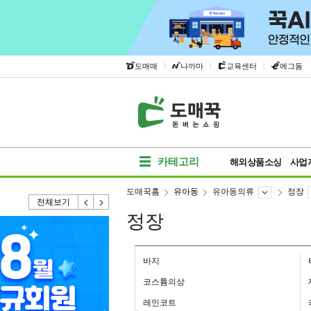
|
|
|
도매매
나까마
교육센터
에그돔
카테고리
해외상품소싱
사업
도매꾹홈
유아동
유아동의류
정장
전체보기
정장
바지
코스튬의상
레인코트