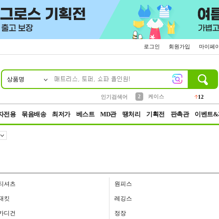
로그인
회원가입
마이페
상품명
10
1
4
5
6
7
8
9
파우치
등산
벨트
실리콘
양말
모자
양산
여성패션
152
395
555
12
1
1
5
3
2
케이스
인기검색어
12
3
생수
454
자전용
묶음배송
최저가
베스트
MD관
땡처리
기획전
판촉관
이벤트&
티셔츠
원피스
재킷
레깅스
카디건
정장