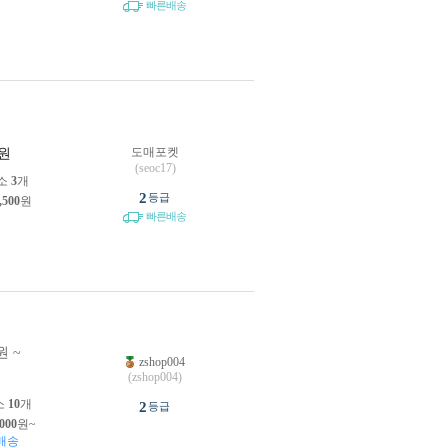
빠른배송
도매포켓
원
(seoc17)
소
3
개
2
등급
,500
원
빠른배송
원 ~
zshop004
원
(zshop004)
소
10
개
2
등급
,000
원~
배송