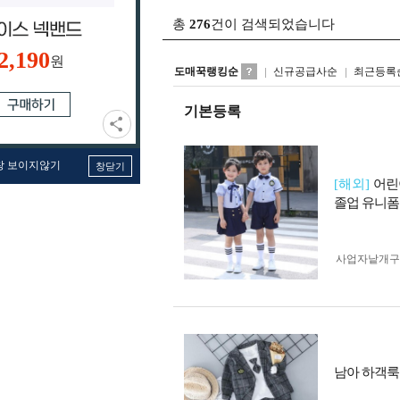
총
276
건이 검색되었습니다
2,190
원
도매꾹랭킹순
신규공급사순
최근등록
기본등록
창 보이지않기
창닫기
[해외]
어린
졸업 유니폼
사업자 낱개
남아 하객룩