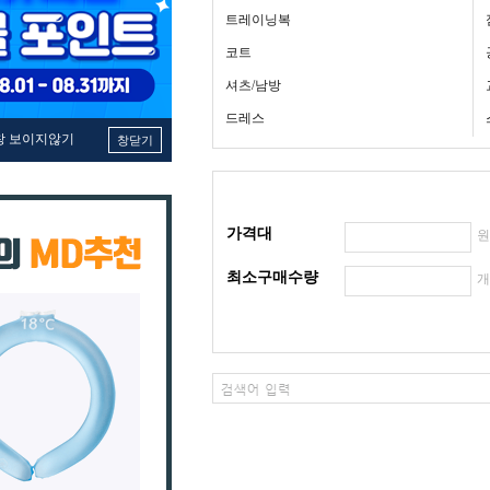
트레이닝복
코트
셔츠/남방
드레스
창 보이지않기
창닫기
가격대
최소구매수량