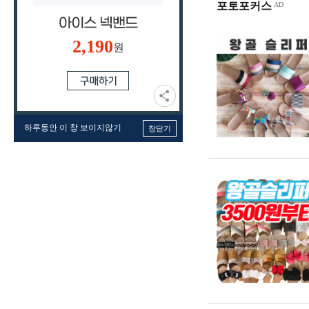
포토포커스
2,190
원
하루동안 이 창 보이지않기
창닫기