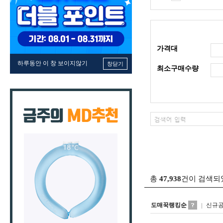
가격대
하루동안 이 창 보이지않기
창닫기
최소구매수량
총
47,938
건이 검색되
도매꾹랭킹순
신규