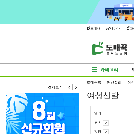
|
|
도매매
나까마
교
카테고리
도매꾹홈
패션잡화
여
전체보기
여성신발
슬리퍼
부츠
워커