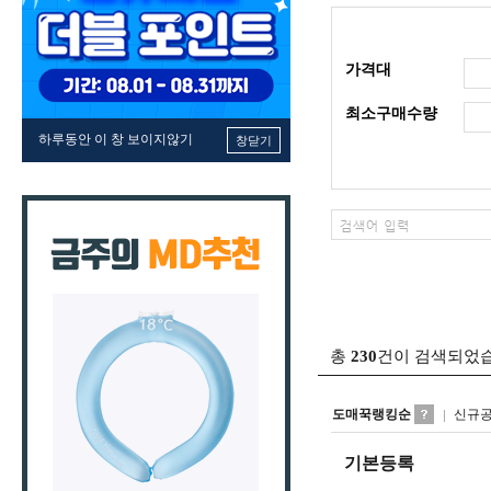
가격대
최소구매수량
하루동안 이 창 보이지않기
창닫기
총
230
건이 검색되었
도매꾹랭킹순
신규
기본등록