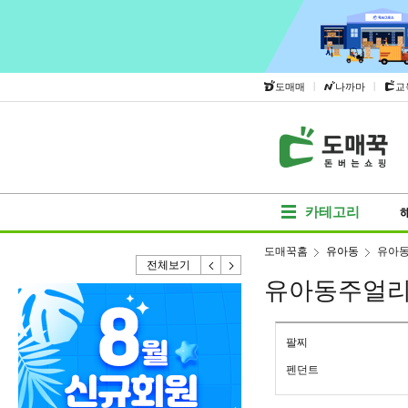
|
|
도매매
나까마
교
카테고리
도매꾹홈
유아동
유아
전체보기
유아동주얼
팔찌
펜던트