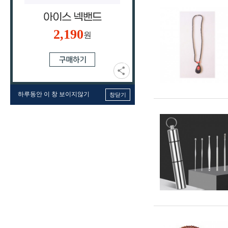
2,190
원
하루동안 이 창 보이지않기
창닫기