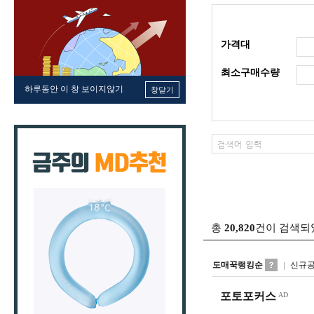
가격대
최소구매수량
하루동안 이 창 보이지않기
창닫기
총
20,820
건이 검색되
도매꾹랭킹순
신규
포토포커스