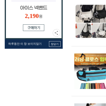
2,190
원
하루동안 이 창 보이지않기
창닫기