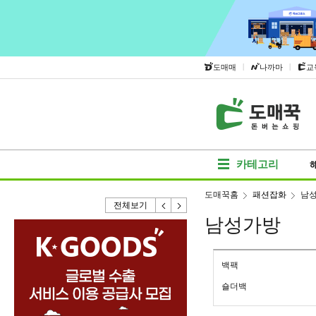
|
|
도매매
나까마
교
카테고리
도매꾹홈
패션잡화
남
전체보기
남성가방
백팩
숄더백