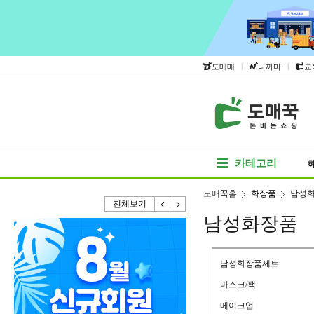
|
|
도매매
나까마
교
카테고리
도매꾹홈
화장품
남성
전체보기
남성화장품
남성화장품세트
마스크/팩
메이크업