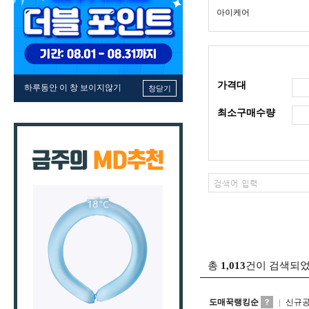
아이케어
가격대
하루동안 이 창 보이지않기
창닫기
최소구매수량
총
1,013
건이 검색되
도매꾹랭킹순
신규