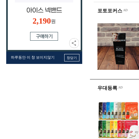
포토포커스
2,190
원
하루동안 이 창 보이지않기
창닫기
우대등록