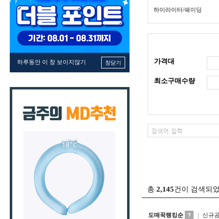
하이라이터/쉐이딩
가격대
하루동안 이 창 보이지않기
창닫기
최소구매수량
총
2,145
건이 검색되
도매꾹랭킹순
신규