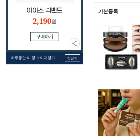
기본등록
2,190
원
하루동안 이 창 보이지않기
창닫기