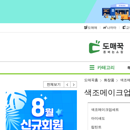
|
|
도매매
나까마
교
카테고리
도매꾹홈
화장품
색조
전체보기
색조메이크
색조메이크업세트
아이섀도
립틴트